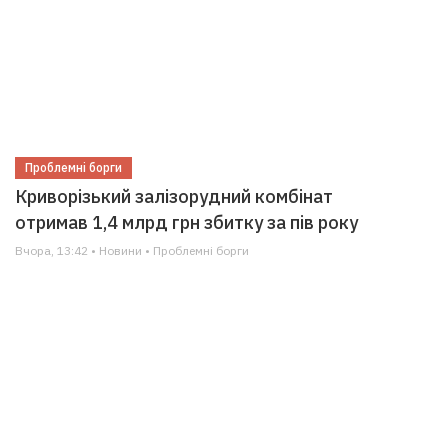
Проблемні борги
Криворізький залізорудний комбінат
отримав 1,4 млрд грн збитку за пів року
Вчора, 13:42 • Новини • Проблемні борги