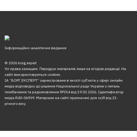
Інформаційно-аналітичне видання
© 2026 borg.expert
Усі права захищені. Передрук матеріалів лише за згодою редакції. На
сайті використовуються cookies.
ІА “БОРГ.ЕКСПЕРТ” зареєстроване в якості суб’єкта у сфері онлайн
медіа відповідно до рішення Національної ради України з питань
телебачення та радіомовлення №554 від 19.02.2026. Ідентифікатор
медіа R40-06939. Матеріали на сайті призначені для осіб від 21-
річного віку.