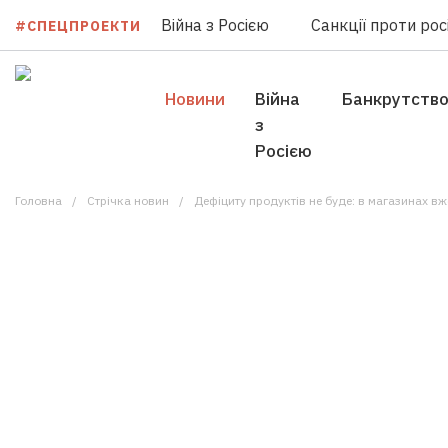
Війна з Росією
Санкції проти росі
#СПЕЦПРОЕКТИ
Новини
Війна
Банкрутств
з
Росією
Головна
Стрічка новин
Дефіциту продуктів не буде: в магазинах в