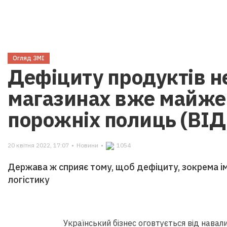
Огляд ЗМІ
Дефіциту продуктів не
магазинах вже майже
порожніх полиць (ВІД
20 квітня 2022, 17:07
•
Новини
•
1054
Держава ж сприяє тому, щоб дефіциту, зокрема ім
логістику
Український бізнес оговтується від навал