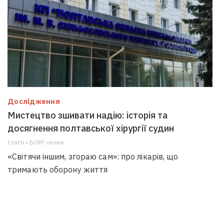
Дослідження
Мистецтво зшивати надію: історія та
досягнення полтавської хірургії судин
Статті • БОРГ-review
«Світячи іншим, згораю сам»: про лікарів, що
тримають оборону життя