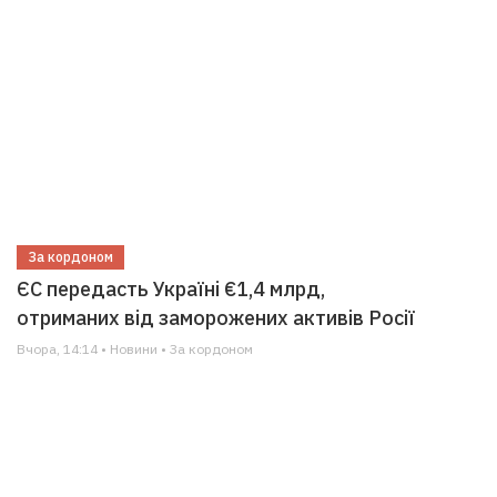
За кордоном
ЄС передасть Україні €1,4 млрд,
отриманих від заморожених активів Росії
Вчора, 14:14 • Новини • За кордоном