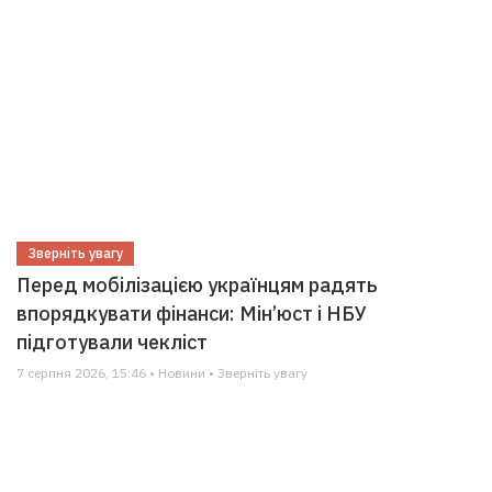
Зверніть увагу
Перед мобілізацією українцям радять
впорядкувати фінанси: Мін’юст і НБУ
підготували чекліст
7 серпня 2026, 15:46 • Новини • Зверніть увагу