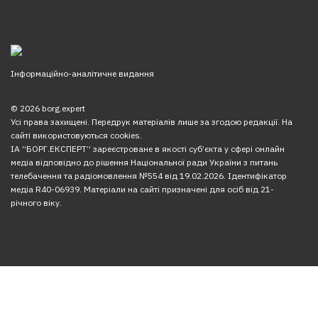
Інформаційно-аналітичне видання
© 2026 borg.expert
Усі права захищені. Передрук матеріалів лише за згодою редакції. На
сайті використовуються cookies.
ІА “БОРГ.ЕКСПЕРТ” зареєстроване в якості суб’єкта у сфері онлайн
медіа відповідно до рішення Національної ради України з питань
телебачення та радіомовлення №554 від 19.02.2026. Ідентифікатор
медіа R40-06939. Матеріали на сайті призначені для осіб від 21-
річного віку.