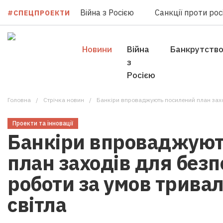
Війна з Росією
Санкції проти росі
#СПЕЦПРОЕКТИ
Новини
Війна
Банкрутств
з
Росією
Головна
Стрічка новин
Банкіри впроваджують посилений план заходів для 
Проекти та інновації
Банкіри впроваджуют
план заходів для безп
роботи за умов тривал
світла