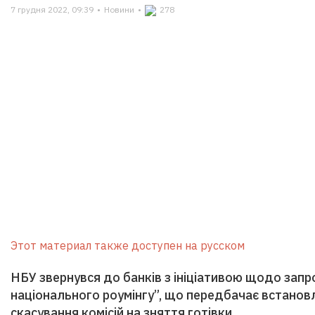
7 грудня 2022, 09:39
•
Новини
•
278
Этот материал также доступен на русском
НБУ звернувся до банків з ініціативою щодо за
національного роумінгу”, що передбачає встановл
скасування комісій на зняття готівки