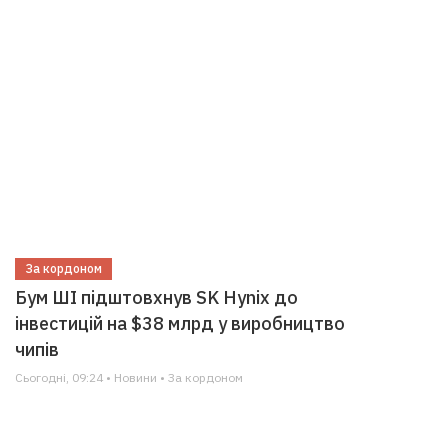
За кордоном
Бум ШІ підштовхнув SK Hynix до
інвестицій на $38 млрд у виробництво
чипів
Сьогодні, 09:24 • Новини • За кордоном