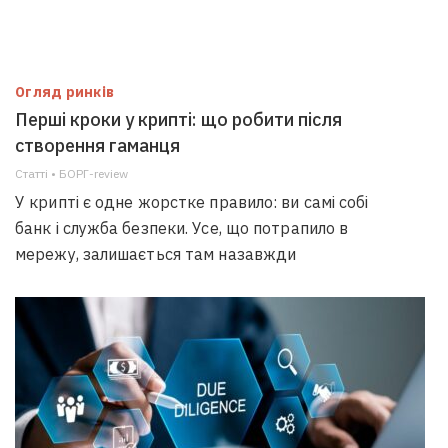
Огляд ринків
Перші кроки у крипті: що робити після
створення гаманця
Статті • БОРГ-review
У крипті є одне жорстке правило: ви самі собі
банк і служба безпеки. Усе, що потрапило в
мережу, залишається там назавжди