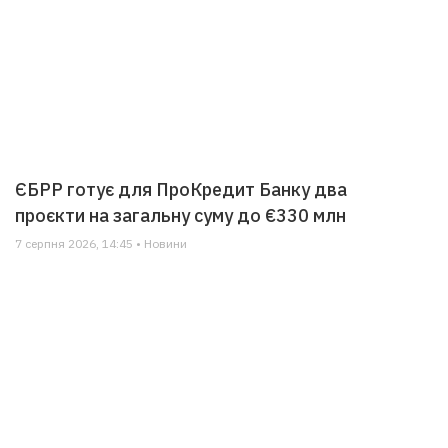
ЄБРР готує для ПроКредит Банку два
проєкти на загальну суму до €330 млн
7 серпня 2026, 14:45 • Новини