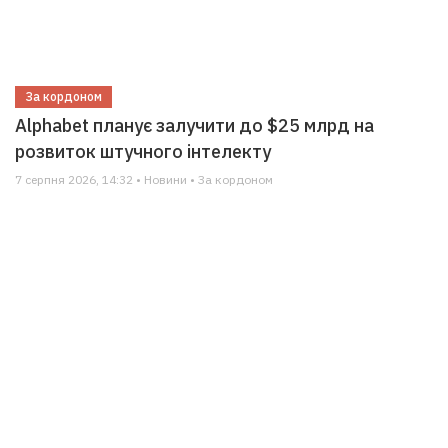
За кордоном
Alphabet планує залучити до $25 млрд на
розвиток штучного інтелекту
7 серпня 2026, 14:32 • Новини • За кордоном