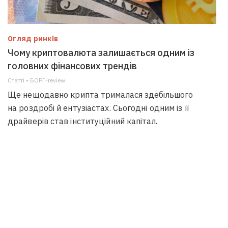
Огляд ринків
Чому криптовалюта залишається одним із
головних фінансових трендів
Статті • БОРГ-review
Ще нещодавно крипта трималася здебільшого
на роздробі й ентузіастах. Сьогодні одним із її
драйверів став інституційний капітал.