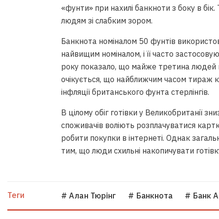
«фунти» при нахилі банкноти з боку в бік
людям зі слабким зором.
Банкнота номіналом 50 фунтів використов
найвищим номіналом, і її часто застосов
року показало, що майже третина людей 
очікується, що найближчим часом тираж к
інфляції британського фунта стерлінгів.
В цілому обіг готівки у Великобританії зни
споживачів воліють розплачуватися карт
робити покупки в інтернеті. Однак загальн
тим, що люди схильні накопичувати готівк
Теги
# Алан Тюрінг
# Банкнота
# Банк А