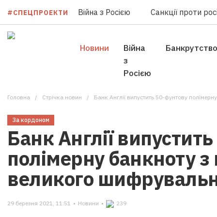
Війна з Росією
Санкції проти росі
#СПЕЦПРОЕКТИ
Новини
Війна
Банкрутств
з
Росією
Головна
Стрічка новин
Банк Англії випустить 50-фунтову полімер
За кордоном
Банк Англії випустить
полімерну банкноту з
великого шифруваль
29 березня 2021, 11:51
•
Новини
•
239