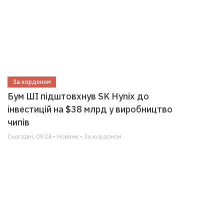
За кордоном
Бум ШІ підштовхнув SK Hynix до
інвестицій на $38 млрд у виробництво
чипів
Сьогодні, 09:24 • Новини • За кордоном