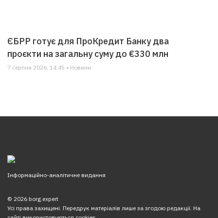
ЄБРР готує для ПроКредит Банку два
проєкти на загальну суму до €330 млн
7 серпня 2026, 14:45 • Новини
Інформаційно-аналітичне видання
© 2026 borg.expert
Усі права захищені. Передрук матеріалів лише за згодою редакції. На
сайті використовуються cookies.