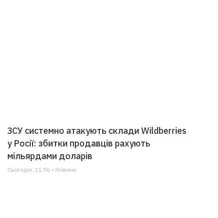
ЗСУ системно атакують склади Wildberries
у Росії: збитки продавців рахують
мільярдами доларів
Сьогодні, 11:06 • Новини