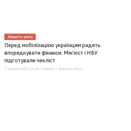
Зверніть увагу
Перед мобілізацією українцям радять
впорядкувати фінанси: Мін’юст і НБУ
підготували чекліст
7 серпня 2026, 15:46 • Новини • Зверніть увагу