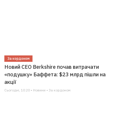
За кордоном
Новий CEO Berkshire почав витрачати
«подушку» Баффета: $23 млрд пішли на
акції
Сьогодні, 10:20 • Новини • За кордоном