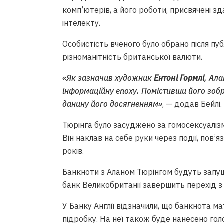
комп’ютерів, а його роботи, присвячені з
інтелекту.
Особистість вченого було обрано після публ
різноманітність британської валюти.
«Як зазначив художник
Ентоні Гормлі
, Ала
інформаційну епоху. Помістивши його зоб
данину його досягненням»
, — додав Бейлі.
Тюрінга було засуджено за гомосексуалізм
Він наклав на себе руки через події, пов’
років.
Банкноти з Аланом Тюрінгом будуть запущ
банк Великобританії завершить перехід з 
У Банку Англії відзначили, що банкнота м
підробку. На неї також буде нанесено гол