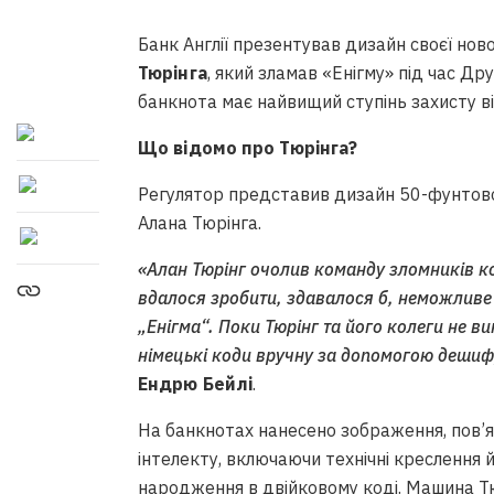
Банк Англії презентував дизайн своєї но
Тюрінга
, який зламав «Енігму» під час Др
банкнота має найвищий ступінь захисту в
Що відомо про Тюрінга?
Регулятор представив дизайн 50-фунтово
Алана Тюрінга.
«Алан Тюрінг очолив команду зломників ко
вдалося зробити, здавалося б, неможливе
„Енігма“. Поки Тюрінг та його колеги не 
німецькі коди вручну за допомогою деши
Ендрю Бейлі
.
На банкнотах нанесено зображення, пов’я
інтелекту, включаючи технічні креслення 
народження в двійковому коді. Машина Т