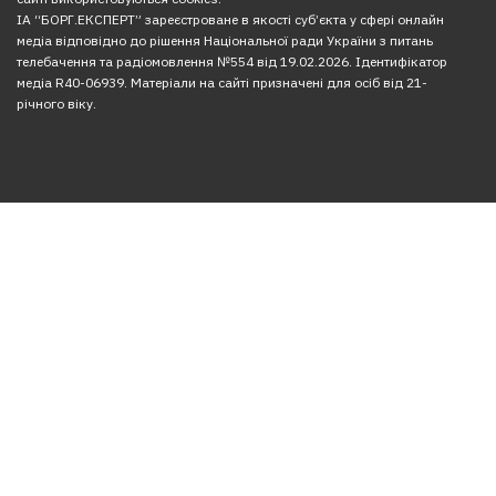
ІА “БОРГ.ЕКСПЕРТ” зареєстроване в якості суб’єкта у сфері онлайн
медіа відповідно до рішення Національної ради України з питань
телебачення та радіомовлення №554 від 19.02.2026. Ідентифікатор
медіа R40-06939. Матеріали на сайті призначені для осіб від 21-
річного віку.