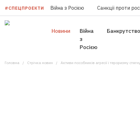
Війна з Росією
Санкції проти росі
#СПЕЦПРОЕКТИ
Новини
Війна
Банкрутств
з
Росією
Головна
Стрічка новин
Активи пособників агресії і тероризму стягн