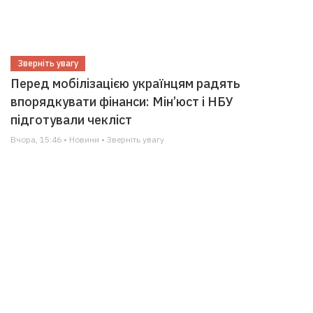
Зверніть увагу
Перед мобілізацією українцям радять
впорядкувати фінанси: Мін’юст і НБУ
підготували чекліст
Вчора, 15:46 • Новини • Зверніть увагу