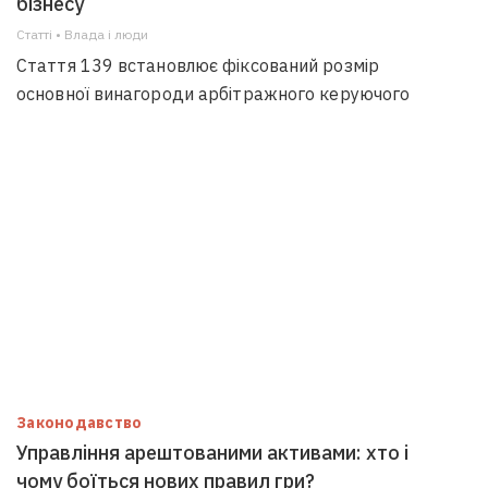
бізнесу
Статті • Влада i люди
Стаття 139 встановлює фіксований розмір
основної винагороди арбітражного керуючого
Законодавство
Управління арештованими активами: хто і
чому боїться нових правил гри?