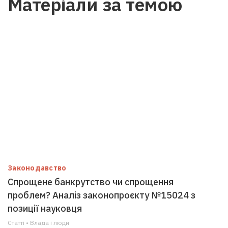
Матеріали за темою
Законодавство
Спрощене банкрутство чи спрощення
проблем? Аналіз законопроєкту №15024 з
позиції науковця
Статті • Влада i люди