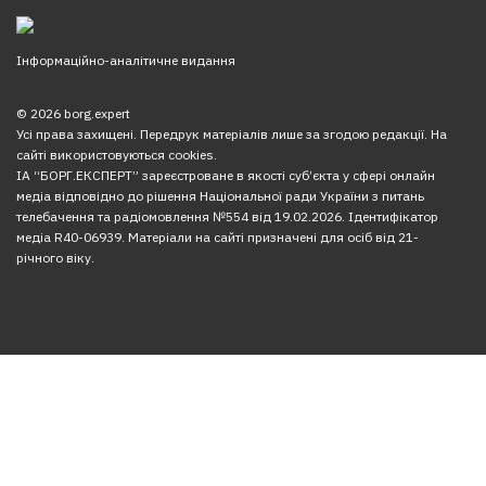
Інформаційно-аналітичне видання
© 2026 borg.expert
Усі права захищені. Передрук матеріалів лише за згодою редакції. На
сайті використовуються cookies.
ІА “БОРГ.ЕКСПЕРТ” зареєстроване в якості суб’єкта у сфері онлайн
медіа відповідно до рішення Національної ради України з питань
телебачення та радіомовлення №554 від 19.02.2026. Ідентифікатор
медіа R40-06939. Матеріали на сайті призначені для осіб від 21-
річного віку.