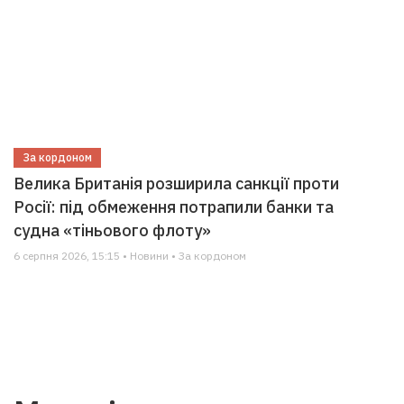
За кордоном
Велика Британія розширила санкції проти
Росії: під обмеження потрапили банки та
судна «тіньового флоту»
6 серпня 2026, 15:15 • Новини • За кордоном