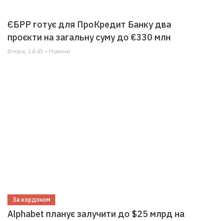
ЄБРР готує для ПроКредит Банку два
проєкти на загальну суму до €330 млн
Вчора, 14:45 • Новини
За кордоном
Alphabet планує залучити до $25 млрд на