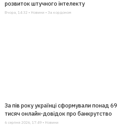
розвиток штучного інтелекту
Вчора, 14:32 • Новини • За кордоном
За пів року українці сформували понад 69
тисяч онлайн-довідок про банкрутство
6 серпня 2026, 17:49 • Новини