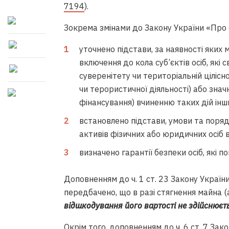
7194
).
Зокрема змінами до Закону України «Про с
уточнено підстави, за наявності яких 
включення до кола суб’єктів осіб, які 
суверенітету чи територіальній цілісно
чи терористичної діяльності) або зна
фінансування) вчиненню таких дій інш
встановлено підстави, умови та поряд
активів фізичних або юридичних осіб 
визначено гарантії безпеки осіб, які п
Доповненням до ч. 1 ст. 23
Закону Україн
передбачено, що в разі стягнення майна (а
відшкодування його вартості не здійснюєт
Окрім того, доповненням до ч. 6 ст. 7 Зак