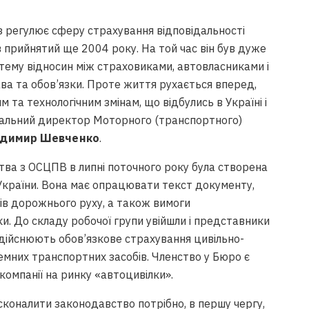
 регулює сферу страхування відповідальності
в прийнятий ще 2004 року. На той час він був дуже
тему відносин між страховиками, автовласниками і
ва та обов’язки. Проте життя рухається вперед,
 та технологічним змінам, що відбулись в Україні і
еральний директор Моторного (транспортного)
димир Шевченко
.
ва з ОСЦПВ в липні поточного року була створена
України. Вона має опрацювати текст документу,
ів дорожнього руху, а також вимоги
и. До складу робочої групи увійшли і представники
здійснюють обов’язкове страхування цивільно-
земних транспортних засобів. Членство у Бюро є
омпанії на ринку «автоцивілки».
оналити законодавство потрібно, в першу чергу,