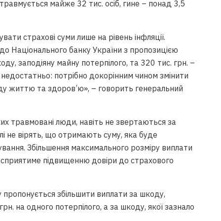
 травмується майже 32 тис. осіб, гине – понад 3,5
ати страхові суми лише на рівень інфляції.
о Національного банку України з пропозицією
коду, заподіяну майну потерпілого, та 320 тис. грн. –
 недостатньо: потрібно докорінним чином змінити
коду життю та здоров’ю», – говорить генеральний
яких травмовані люди, навіть не звертаються за
 не вірять, що отримають суму, яка буде
ування. Збільшення максимального розміру виплати
 сприятиме підвищенню довіри до страхового
у пропонується збільшити виплати за шкоду,
рн. на одного потерпілого, а за шкоду, якої зазнало