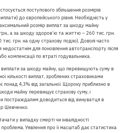
стосується поступового збільшення розмірів
иплати) до європейського рівня. Необхідність у
максимальний розмір виплат за шкоду майну
рн., а за шкоду здоров’ю та життю – 260 тис. грн.
 тис. грн. на одну страхову подію). Доволі часто
я недостатнім для поновлення автотранспорту після
бо компенсації по втраті годувальника.
а виплати за шкоду майну, що перевищують суму в
ьної кількості виплат, зроблених страховиками
є понад 4,3% від загальної. Щороку приблизно в
 шкоди майну перевищує страхову суму, і
ди постраждалим доводиться від винуватця в
ир Шевченко.
ачати у випадку смерті чи інвалідності
 проблема. Уявлення про її масштаб дає статистика