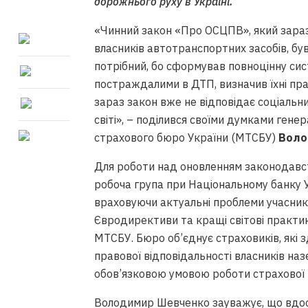
дорожнього руху в Україні.
«Чинний закон «Про ОСЦПВ», який зараз
власників автотранспортних засобів, бу
потрібний, бо сформував повноцінну сис
постраждалими в ДТП, визначив їхні пра
зараз закон вже не відповідає соціальним
світі», – поділився своїми думками ген
страхового бюро України (МТСБУ)
Воло
Для роботи над оновленням законодавст
робоча група при Національному банку 
враховуючи актуальні проблеми учасник
Євродирективи та кращі світові практик
МТСБУ. Бюро об’єднує страховиків, які 
правової відповідальності власників на
обов’язковою умовою роботи страхової к
Володимир Шевченко зауважує, що вдоск