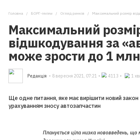
Головна
БОРГ-review
Огляд ринків
Максимальний розмір відш
Максимальний розмі
відшкодування за «а
може зрости до 1 млн
Редакцiя
•
8 вересня 2021, 07:21
•
4113
•
1 х
Ще одне питання, яке має вирішити новий закон
урахуванням зносу автозапчастин
Планується ціла низка нововведень, що 