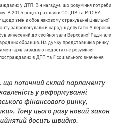
аждалих у ДТП. Він нагадує, що розуміння потреби
тому. В 2015 році страховики ОСЦПВ та МТСБУ
 щодо змін в обов’язковому страхуванні цивільної
менту запропонували й народні депутати. У вересні
в винесений до сесійної зали Верховної Ради, але
народних обранців. На думку представників ринку
аментарів завадило недостатнє розуміння
постраждалих в ДТП та її соціального значення.
 що поточний склад парламенту
кавленість у реформуванні
вського фінансового ринку,
лки». Тому цього разу новий закон
ийнятий досить швидко.