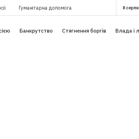
сії
Гуманітарна допомога
8 серпн
сією
Банкрутство
Стягнення боргiв
Влада i 