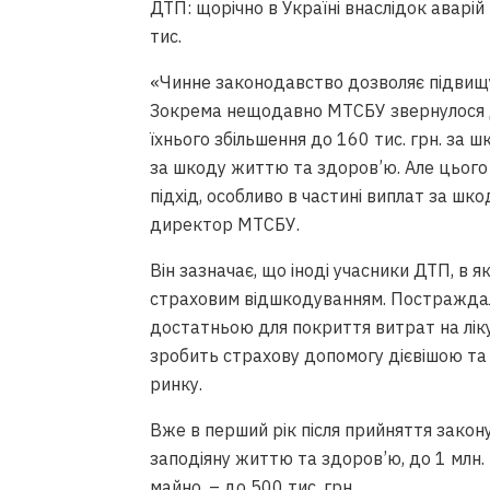
ДТП: щорічно в Україні внаслідок аварій
тис.
«Чинне законодавство дозволяє підвищув
Зокрема нещодавно МТСБУ звернулося д
їхнього збільшення до 160 тис. грн. за ш
за шкоду життю та здоров’ю. Але цього
підхід, особливо в частині виплат за ш
директор МТСБУ.
Він зазначає, що іноді учасники ДТП, в 
страховим відшкодуванням. Постраждалі
достатньою для покриття витрат на лік
зробить страхову допомогу дієвішою та
ринку.
Вже в перший рік після прийняття закон
заподіяну життю та здоров’ю, до 1 млн. г
майно, – до 500 тис. грн.