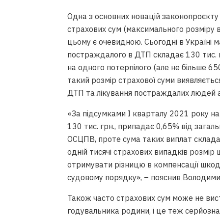
Одна з основних новацій законопроєкту 
страхових сум (максимального розміру в
цьому є очевидною. Сьогодні в Україні 
постраждалого в ДТП складає 130 тис. г
на одного потерпілого (але не більше 650
такий розмір страхової суми виявляєтьс
ДТП та лікування постраждалих людей а
«За підсумками І кварталу 2021 року н
130 тис. грн., припадає 0,65% від загал
ОСЦПВ, проте сума таких виплат склада
одній тисячі страхових випадків розмір
отримувати різницю в компенсації шко
судовому порядку», – пояснив Володим
Також часто страхових сум може не вист
годувальника родини, і це теж серйозна