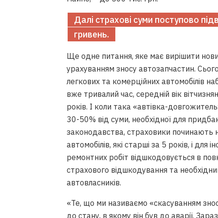
Далі страхові суми поступово пі
гривень.
Ще одне питання, яке має вирішити нови
урахуванням зносу автозапчастин. Сьогод
легкових та комерційних автомобілів на
вже тривалий час, середній вік вітчизн
років. І коли така «автівка-довгожитель
30-50% від суми, необхідної для придба
законодавства, страховики починають н
Позовна давність для стягне
автомобілів, які старші за 5 років, і для
іпотеки може бути підставо
ремонтних робіт відшкодовується в повн
задоволення позову, – експе
страхового відшкодування та необхідн
Вiдео • Судова практика
автовласників.
«Те, що ми називаємо «скасуванням знос
до стану, в якому він був до аварії. За