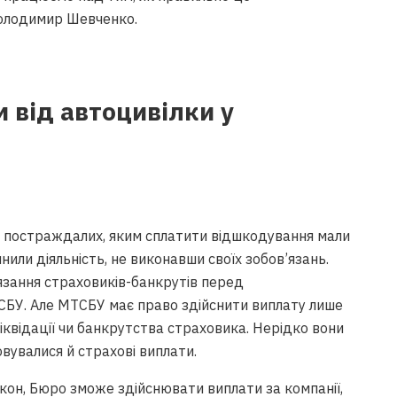
олодимир Шевченко.
 від автоцивілки у
булась, це я
ненко
си постраждалих, яким сплатити відшкодування мали
нили діяльність, не виконавши своїх зобов’язань.
язання страховиків-банкрутів перед
БУ. Але МТСБУ має право здійснити виплату лише
іквідації чи банкрутства страховика. Нерідко вони
вувалися й страхові виплати.
адянської
кон, Бюро зможе здійснювати виплати за компанії,