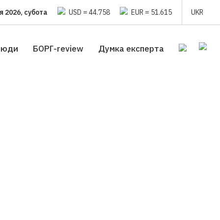
я 2026, субота
USD = 44.758
EUR = 51.615
UKR
люди
БОРГ-review
Думка експерта