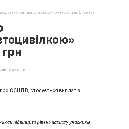
кодування за «автоцивілкою» може зрости до 1 млн грн
р
втоцивілкою»
 грн
вилину читати
 про ОСЦПВ, стосується виплат з
мають підвищити рівень захисту учасників