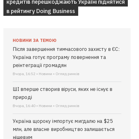
кредитів перешкоджають Україні піднятися
в рейтингу Doing Business
НОВИНИ ЗА ТЕМОЮ
Після завершення тимчасового захисту в ЄС:
Україна готує програму повернення та
реінтеграції громадян
Вчора, 16:52 • Новини • Огляд ринків
ШІ вперше створив віруси, яких не існує в
природі
Вчора, 16:40 • Новини • Огляд ринків
Україна щороку імпортує мигдалю на $25
млн, але власне виробництво залишається
нішевим