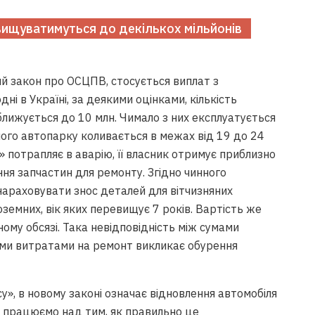
двищуватимуться до декількох мільйонів
й закон про ОСЦПВ, стосується виплат з
ні в Україні, за деякими оцінками, кількість
ближується до 10 млн. Чимало з них експлуатується
яного автопарку коливається в межах від 19 до 24
» потрапляє в аварію, її власник отримує приблизно
ння запчастин для ремонту. Згідно чинного
араховувати знос деталей для вітчизняних
ння на предмет
 іноземних, вік яких перевищує 7 років. Вартість же
ю для
ому обсязі. Така невідповідність між сумами
рт
ими витратами на ремонт викликає обурення
у», в новому законі означає відновлення автомобіля
раз працюємо над тим, як правильно це