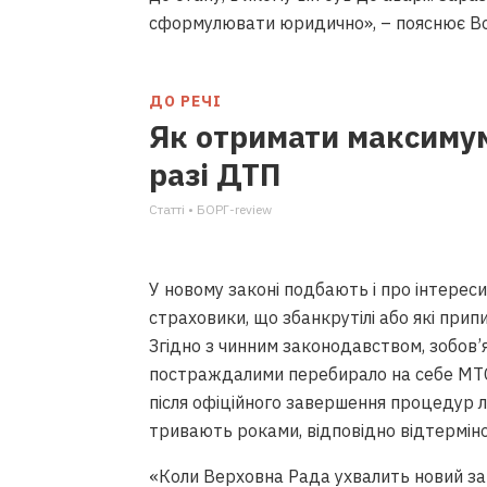
сформулювати юридично», – пояснює В
ДО РЕЧІ
Як отримати максимум
НААКУ як єдина спільнота від
разі ДТП
відчув на собі, – Євгеній Лах
Вiдео • НААКУ
Статті • БОРГ-review
У новому законі подбають і про інтере
страховики, що збанкрутілі або які припи
Згідно з чинним законодавством, зобов’
постраждалими перебирало на себе МТС
після офіційного завершення процедур л
тривають роками, відповідно відтерміно
Треба повністю відійти від р
«Коли Верховна Рада ухвалить новий за