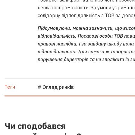
неплатоспроможність. За умови утримання
солідарну відповідальність з ТОВ за дов
Підсумовуючи, можна зазначити, що висок
відповідальність. Посадові особи ТОВ пови
а з Андрієм Палкіним
правові наслідки, і за завдану шкоду вони
відповідальності. Для самого ж товарист
порушення директорів та не зволікати із з
Теги
# Огляд ринків
я стягнення на
Чи сподобався
же бути підставою для
 – експерт