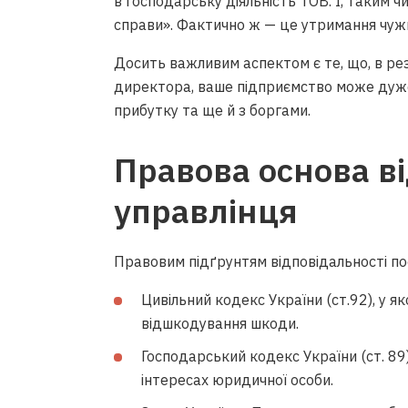
в господарську діяльність ТОВ. І, таким ч
справи». Фактично ж — це утримання чужи
Досить важливим аспектом є те, що, в рез
директора, ваше підприємство може дуже
прибутку та ще й з боргами.
Правова основа в
управлінця
Правовим підґрунтям відповідальності пос
Цивільний кодекс України (ст.92), у я
відшкодування шкоди.
Господарський кодекс України (ст. 89)
інтересах юридичної особи.