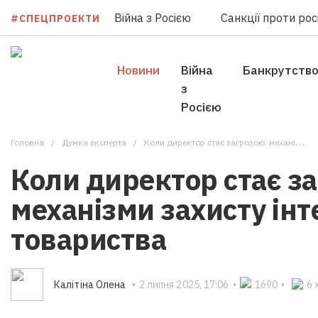
Війна з Росією
Санкції проти росі
#СПЕЦПРОЕКТИ
Новини
Війна
Банкрутств
з
Росією
Головна
Думка експерта
Коли директор стає загрозою: механізми захисту інтересів товариства
Коли директор стає з
механізми захисту інт
товариства
Калітіна Олена
•
2 липня 2025, 17:06
•
1690
•
6 