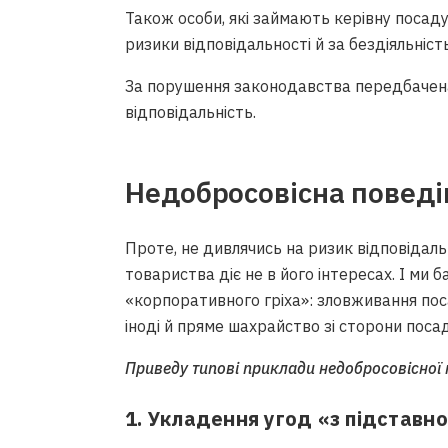
Також особи, які займають керівну посад
ризики відповідальності й за бездіяльність
За порушення законодавства передбачена 
відповідальність.
Недобросовісна поведі
Проте, не дивлячись на ризик відповідальн
товариства діє не в його інтересах. І ми
«корпоративного гріха»: зловживання по
іноді й пряме шахрайство зі сторони посад
Приведу типові приклади недобросовісної 
1. Укладення угод «з підставн