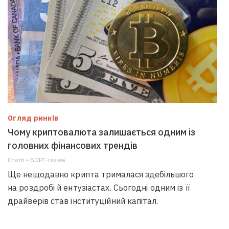
Огляд ринків
Чому криптовалюта залишається одним із
головних фінансових трендів
Статті • БОРГ-review
Ще нещодавно крипта трималася здебільшого
на роздробі й ентузіастах. Сьогодні одним із її
драйверів став інституційний капітал.