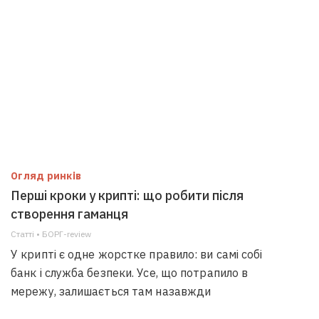
Огляд ринків
Перші кроки у крипті: що робити після
створення гаманця
Статті • БОРГ-review
У крипті є одне жорстке правило: ви самі собі
банк і служба безпеки. Усе, що потрапило в
мережу, залишається там назавжди