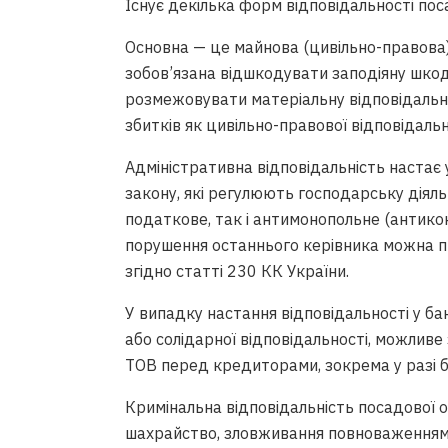
Існує декілька форм відповідальності поса
Основна — це майнова (цивільно-правова)
зобов’язана відшкодувати заподіяну шкод
розмежовувати матеріальну відповідальн
збитків як цивільно-правової відповідальн
Адміністративна відповідальність настає
закону, які регулюють господарську діяльн
податкове, так і антимонопольне (антикон
порушення останнього керівника можна пр
згідно статті 230 КК України.
У випадку настання відповідальності у ба
я стягнення на
або солідарної відповідальності, можливе
же бути підставою для
ТОВ перед кредиторами, зокрема у разі ба
 – експерт
Кримінальна відповідальність посадової 
шахрайство, зловживання повноваженнями 