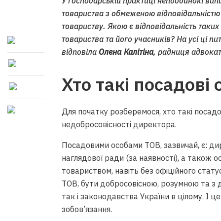
У господарській практиці непоодинокі випа
товариства з обмеженою відповідальністю
товариству. Якою є відповідальність таких 
товариства та його учасників? На усі ці п
відповіла
Олена Калітіна
, радниця адвокат
Хто такі посадові
Для початку розберемося, хто такі посадо
недобросовісності директора.
Посадовими особами ТОВ, зазвичай, є: дир
наглядової ради (за наявності), а також 
товариством, навіть без офіційного статус
ТОВ, бути добросовісною, розумною та з
так і законодавства України в цілому. І 
зобов’язання.