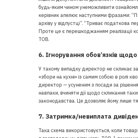
будь-яким чином унеможливити ознайомле
керівник апелює наступними фразами: “Пи
архіву у відпустці”. “Триває податкова пе
Проте це є перешкоджанням реалізації ко
ТОВ.
6. Ігнорування обов’язків щодо
У такому випадку директор не скликає за
«збори на кухні» із самим собою в ролі кво
директор — усуненим з посади за рішенням
навпаки, вчиняти дії щодо скликання таки
законодавства. Це дозволяє йому лише тяг
7. Затримка/невиплата дивіден
Така схема використовується, коли товар