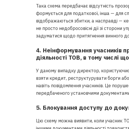
Така схема передбачає відсутність прозоро
формується для податкової, інша — для сп
відображаються збитки, а насправді — кеш
не просто недобросовісні дії зі сторони уп
задуматися щодо притягнення винного до 
4. Неінформування учасників п
діяльності ТОВ, в тому числі 
У даному випадку директор, користуючи
взяти кредит, реструктурувати борги або 
навіть повідомлення учасників. Це поруше
передбаченого установчими документами
5. Блокування доступу до доку
Цю схему можна виявити, коли учасник Т
іншими документами діяльності товариства