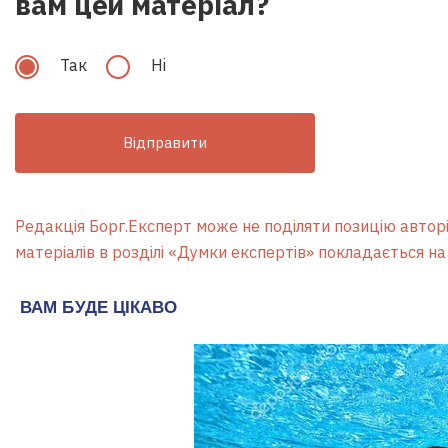
вам цей матеріал?
Так
Hi
Відправити
Редакція Борг.Експерт може не поділяти позицію авторів
нота відбулась, це я
матеріалів в розділі «Думки експертів» покладається на 
геній Лахненко