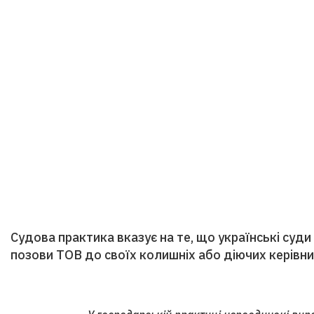
Судова практика вказує на те, що українські су
позови ТОВ до своїх колишніх або діючих керівни