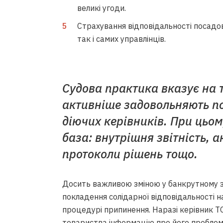
великі угоди.
ти від радянської
О, – Сергій Донков
Страхування відповідальності посадови
так і самих управлінців.
Судова практика вказує на т
активніше задовольняють по
діючих керівників. При цьо
база: внутрішня звітність, 
протоколи рішень тощо.
а з Андрієм Спектором
Досить важливою зміною у банкрутному з
покладення солідарної відповідальності н
процедурі припинення. Наразі керівник Т
товариства інформацію про його проблем