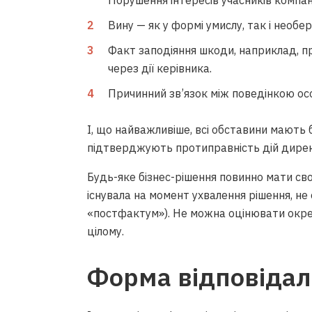
Порушення інтересів учасників компані
Вину — як у формі умислу, так і необе
Факт заподіяння шкоди, наприклад, пр
через дії керівника.
Причинний зв’язок між поведінкою ос
І, що найважливіше, всі обставини мають б
підтверджують протиправність дій дире
Будь-яке бізнес-рішення повинно мати св
існувала на момент ухвалення рішення, не
«постфактум»). Не можна оцінювати окрем
цілому.
Форма відповідал