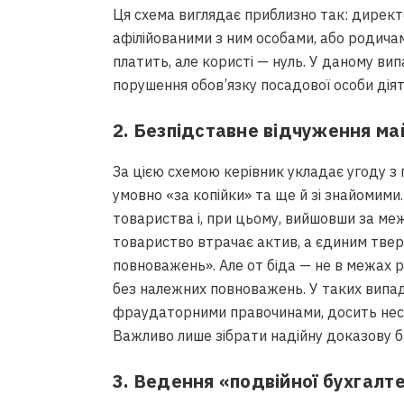
Ця схема виглядає приблизно так: директ
афілійованими з ним особами, або родичам
платить, але користі — нуль. У даному вип
порушення обов’язку посадової особи діят
2. Безпідставне відчуження ма
За цією схемою керівник укладає угоду з 
умовно «за копійки» та ще й зі знайомим
товариства і, при цьому, вийшовши за меж
товариство втрачає актив, а єдиним тве
повноважень». Але от біда — не в межах роз
без належних повноважень. У таких випад
фраудаторними правочинами, досить нес
Важливо лише зібрати надійну доказову ба
3. Ведення «подвійної бухгалте