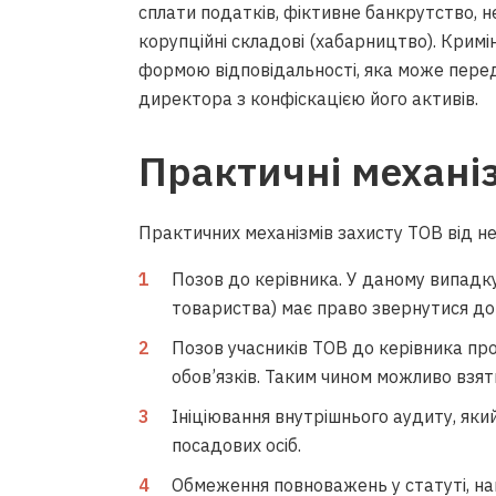
сплати податків, фіктивне банкрутство, 
корупційні складові (хабарництво). Кримі
формою відповідальності, яка може перед
директора з конфіскацією його активів.
Практичні механі
нота відбулась, це я
геній Лахненко
Практичних механізмів захисту ТОВ від не
Позов до керівника. У даному випадку
товариства) має право звернутися до
Позов учасників ТОВ до керівника про
обов’язків. Таким чином можливо взят
Ініціювання внутрішнього аудиту, яки
посадових осіб.
Обмеження повноважень у статуті, на