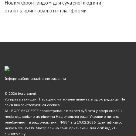
Новим фронтендом для сучасної людини
стають криптовалютні платформи
Інформаційно-аналітичне видання
© 2026 borg.expert
Усі права захищені. Передрук матеріалів лише за згодою редакції. На
сайті використовуються cookies.
ІА “БОРГ.ЕКСПЕРТ” зареєстроване в якості суб’єкта у сфері онлайн
медіа відповідно до рішення Національної ради України з питань
телебачення та радіомовлення №554 від 19.02.2026. Ідентифікатор
медіа R40-06939. Матеріали на сайті призначені для осіб від 21-
річного віку.