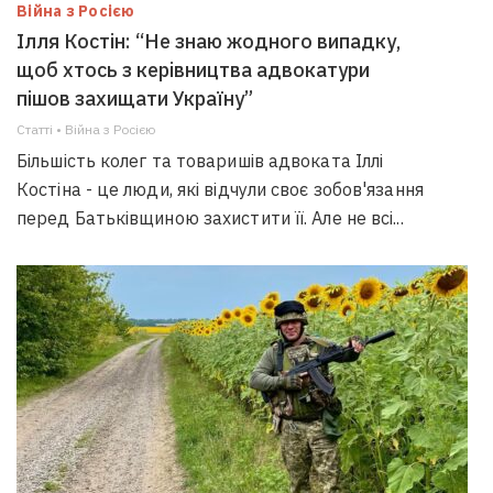
Війна з Росією
Ілля Костін: “Не знаю жодного випадку,
щоб хтось з керівництва адвокатури
пішов захищати Україну”
Статті • Війна з Росією
Більшість колег та товаришів адвоката Іллі
Костіна - це люди, які відчули своє зобов'язання
перед Батьківщиною захистити її. Але не всі...