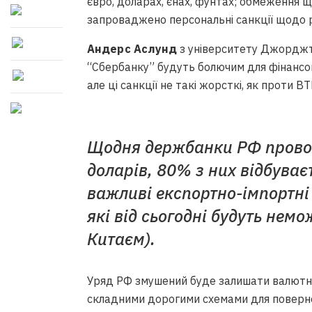
євро, доларах, єнах, фунтах; обмеження щ
запроваджено персональні санкції щодо р
Андерс Аслунд
з університету Джорджта
“Сбербанку” будуть болючим для фінансов
але ці санкції не такі жорсткі, як проти ВТ
Щодня держбанки РФ провод
доларів, 80% з них відбуває
важливі експортно-імпортні 
які від сьогодні будуть нем
Китаєм).
Уряд РФ змушений буде залишати валютну
складними дорогими схемами для поверне