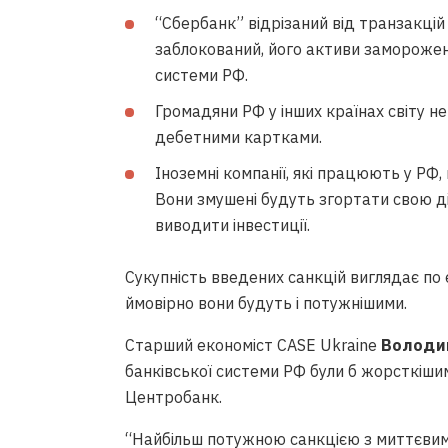
“Сбербанк” відрізаний від транзакцій
заблокований, його активи заморожені
системи РФ.
Громадяни РФ у інших країнах світу 
дебетними картками.
Іноземні компанії, які працюють у РФ,
Вони змушені будуть згортати свою дія
виводити інвестиції.
Сукупність введених санкцій виглядає по
ймовірно вони будуть і потужнішими.
Старший економіст CASE Ukraine
Володи
банківської системи РФ були б жорсткіши
Центробанк.
“Найбільш потужною санкцією з миттєвим