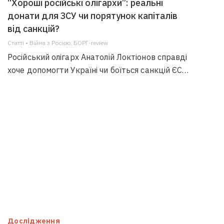
“Хороші російські олігархи”: реальні
донати для ЗСУ чи порятунок капіталів
від санкцій?
Статті • Війна з Росією; БОРГ-review
Російський олігарх Анатолій Локтіонов справді
хоче допомогти Україні чи боїться санкцій ЄС…
Дослідження