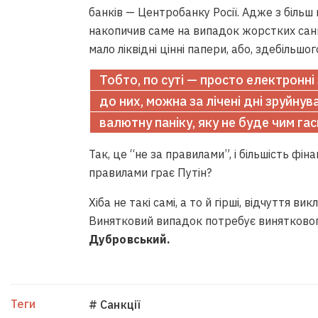
банків — Центробанку Росії. Адже з більш 
накопичив саме на випадок жорстких санк
мало ліквідні цінні папери, або, здебільшог
Тобто, по суті — просто електронн
до них, можна за лічені дні зруйну
валютну паніку, яку не буде чим гас
Так, це “не за правилами”, і більшість фі
правилами грає Путін?
Хіба не такі самі, а то й гірші, відчуття 
Винятковий випадок потребує винятково
Дубровський.
Теги
# Санкції