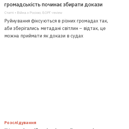
громадськість починає збирати докази
Статті • Війна з Росією; БОРГ-review
Руйнування фіксуються в різних громадах так,
аби зберігались метадані світлин – відтак, це
можна приймати як докази в судах
Розслідування