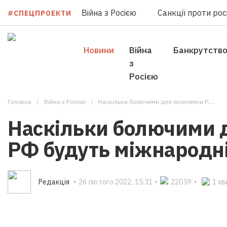
Війна з Росією
Санкції проти росі
#СПЕЦПРОЕКТИ
Новини
Війна
Банкрутств
з
Росією
Головна
Війна з Росією
Наскільки болючими для економіки РФ будуть міжнародні санкції?
Наскільки болючими 
РФ будуть міжнародні
Редакцiя
•
26 лютого 2022, 15:31
•
22059
•
1 х