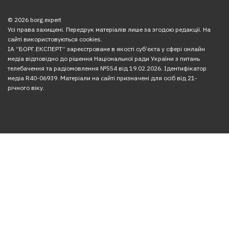
© 2026 borg.expert
Усі права захищені. Передрук матеріалів лише за згодою редакції. На
сайті використовуються cookies.
ІА “БОРГ.ЕКСПЕРТ” зареєстроване в якості суб’єкта у сфері онлайн
медіа відповідно до рішення Національної ради України з питань
телебачення та радіомовлення №554 від 19.02.2026. Ідентифікатор
медіа R40-06939. Матеріали на сайті призначені для осіб від 21-
річного віку.