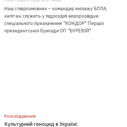
Статті • Війна з Росією; БОРГ-review
Наш співрозмовник – командир екіпажу БПЛА,
капітан, служить у підрозділі аеророзвідки
спеціального призначення "КОНДОР" Першої
президентської бригади ОП "БУРЕВІЙ"
Розслідування
Культурний геноцид в Україні: