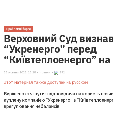
Проблемні борги
Верховний Суд визнав
“Укренерго” перед
“Київтеплоенерго” на
25 жовтня 2022, 15:28
•
Новини
•
292
Этот материал также доступен на русском
Вирішено стягнути з відповідача на користь позив
куплену компанією “Укренерго” в “Київтеплоенер
врегулювання небалансів