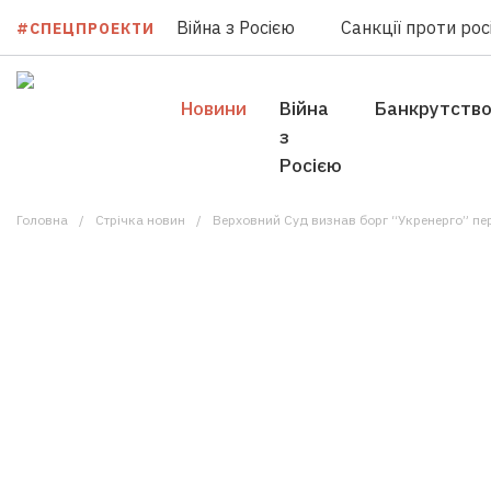
Війна з Росією
Санкції проти росі
#СПЕЦПРОЕКТИ
Новини
Війна
Банкрутств
з
Росією
Головна
Стрічка новин
Верховний Суд визнав борг “Укренерго” пер