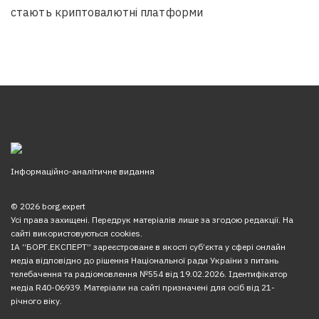
стають криптовалютні платформи
Інформаційно-аналітичне видання
© 2026 borg.expert
Усі права захищені. Передрук матеріалів лише за згодою редакції. На
сайті використовуються cookies.
ІА “БОРГ.ЕКСПЕРТ” зареєстроване в якості суб’єкта у сфері онлайн
медіа відповідно до рішення Національної ради України з питань
телебачення та радіомовлення №554 від 19.02.2026. Ідентифікатор
медіа R40-06939. Матеріали на сайті призначені для осіб від 21-
річного віку.