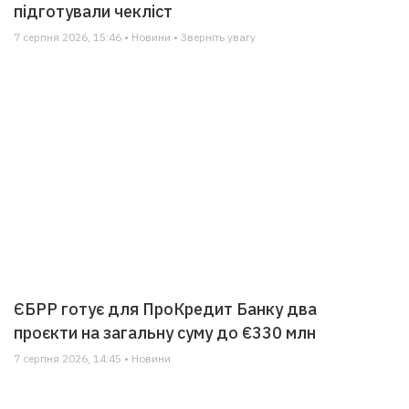
підготували чекліст
7 серпня 2026, 15:46 • Новини • Зверніть увагу
ЄБРР готує для ПроКредит Банку два
проєкти на загальну суму до €330 млн
7 серпня 2026, 14:45 • Новини