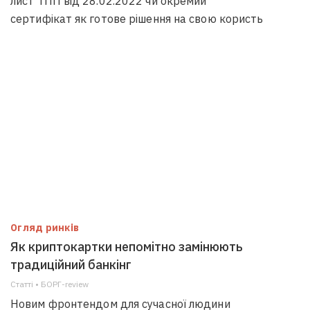
лист ТПП від 28.02.2022 чи окремий
сертифікат як готове рішення на свою користь
Огляд ринків
Як криптокартки непомітно замінюють
традиційний банкінг
Статті • БОРГ-review
Новим фронтендом для сучасної людини