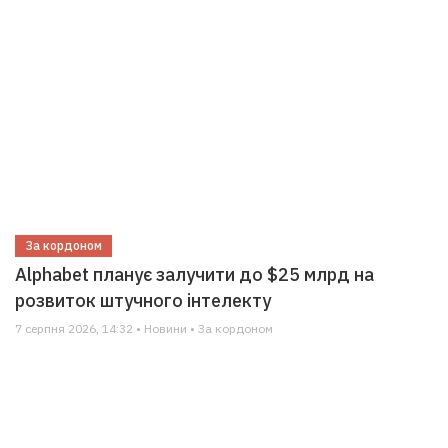
За кордоном
Alphabet планує залучити до $25 млрд на
розвиток штучного інтелекту
7 серпня 2026, 14:32 • Новини • За кордоном