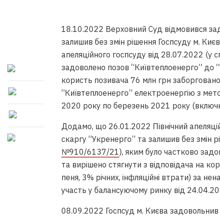
18.10.2022 Верховний Суд відмовився за
залишив без змін рішення Госпсуду м. Києв
апеляційного госпсуду від 28.07.2022 (у 
задоволено позов “Київтеплоенерго” до “
користь позивача 76 млн грн заборговано
“Київтеплоенерго” електроенергію з мето
2020 року по березень 2021 року (включн
Додамо, що 26.01.2022 Північний апеляці
скаргу “Укренерго” та залишив без змін рі
№910/6137/21
), яким було частково зад
та вирішено стягнути з відповідача на кор
пеня, 3% річних, інфляційні втрати) за н
участь у балансуючому ринку від 24.04.20
08.09.2022 Госпсуд м. Києва задовольнив