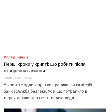
Огляд ринків
Перші кроки у крипті: що робити після
створення гаманця
Статті • БОРГ-review
У крипті є одне жорстке правило: ви самі собі
банк і служба безпеки. Усе, що потрапило в
мережу, залишається там назавжди