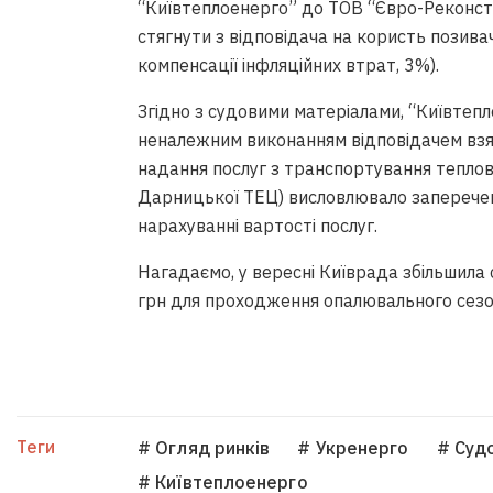
“Київтеплоенерго” до ТОВ “Євро-Реконстр
стягнути з відповідача на користь позива
компенсації інфляційних втрат, 3%).
Згідно з судовими матеріалами, “Київтепл
неналежним виконанням відповідачем взя
надання послуг з транспортування теплов
Дарницької ТЕЦ) висловлювало заперечен
нарахуванні вартості послуг.
Нагадаємо, у вересні Київрада збільшила
грн для проходження опалювального сезо
Теги
# Огляд ринків
# Укренерго
# Суд
# Київтеплоенерго