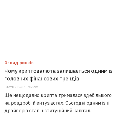
Огляд ринків
Чому криптовалюта залишається одним із
головних фінансових трендів
Статті • БОРГ-review
Ще нещодавно крипта трималася здебільшого
на роздробі й ентузіастах. Сьогодні одним із її
драйверів став інституційний капітал.