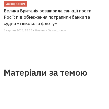
За кордоном
Велика Британія розширила санкції проти
Росії: під обмеження потрапили банки та
судна «тіньового флоту»
6 серпня 2026, 15:15 • Новини • За кордоном
Матеріали за темою