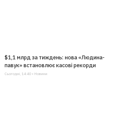
$1,1 млрд за тиждень: нова «Людина-
павук» встановлює касові рекорди
Сьогодні, 14:40 • Новини