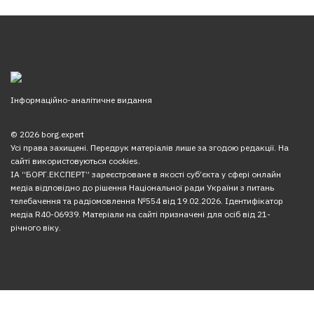
Інформаційно-аналітичне видання
© 2026 borg.expert
Усі права захищені. Передрук матеріалів лише за згодою редакції. На
сайті використовуються cookies.
ІА “БОРГ.ЕКСПЕРТ” зареєстроване в якості суб’єкта у сфері онлайн
медіа відповідно до рішення Національної ради України з питань
телебачення та радіомовлення №554 від 19.02.2026. Ідентифікатор
медіа R40-06939. Матеріали на сайті призначені для осіб від 21-
річного віку.