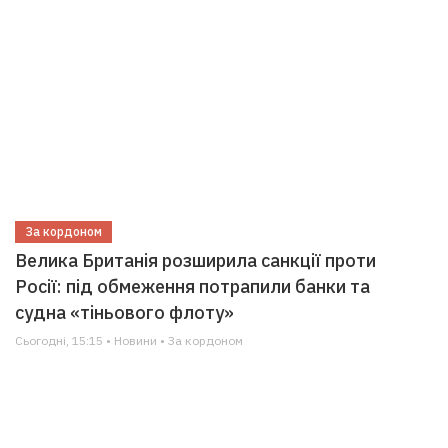
За кордоном
Велика Британія розширила санкції проти
Росії: під обмеження потрапили банки та
судна «тіньового флоту»
Сьогодні, 15:15 • Новини • За кордоном