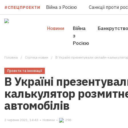
Війна з Росією
Санкції проти росі
#СПЕЦПРОЕКТИ
Новини
Війна
Банкрутств
з
Росією
Головна
Стрічка новин
В Україні презентували онлайн-калькулято
Проекти та інновації
В Україні презентувал
калькулятор розмитн
автомобілів
2 червня 2021, 14:43
•
Новини
•
298