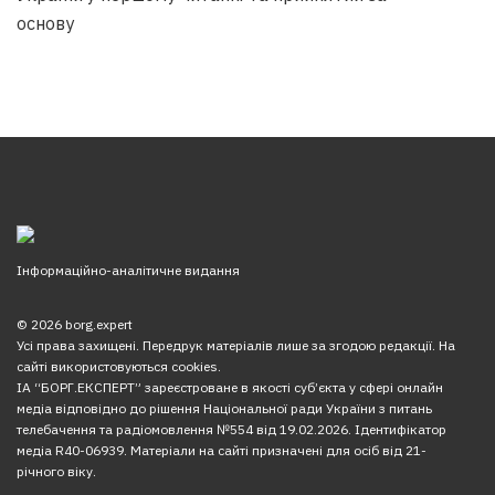
основу
Інформаційно-аналітичне видання
© 2026 borg.expert
Усі права захищені. Передрук матеріалів лише за згодою редакції. На
сайті використовуються cookies.
ІА “БОРГ.ЕКСПЕРТ” зареєстроване в якості суб’єкта у сфері онлайн
медіа відповідно до рішення Національної ради України з питань
телебачення та радіомовлення №554 від 19.02.2026. Ідентифікатор
медіа R40-06939. Матеріали на сайті призначені для осіб від 21-
річного віку.