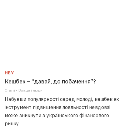
НБУ
Кешбек – “давай, до побачення”?
Статті • Влада i люди
Набувши популярності серед молоді, кешбек як
інструмент підвищення лояльності невдовзі
може зникнути з українського фінансового
ринку