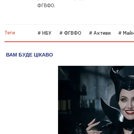
ФГВФО.
Теги
# НБУ
# ФГВФО
# Активи
# Май