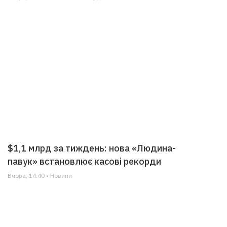
$1,1 млрд за тиждень: нова «Людина-
павук» встановлює касові рекорди
Вчора, 14:40 • Новини