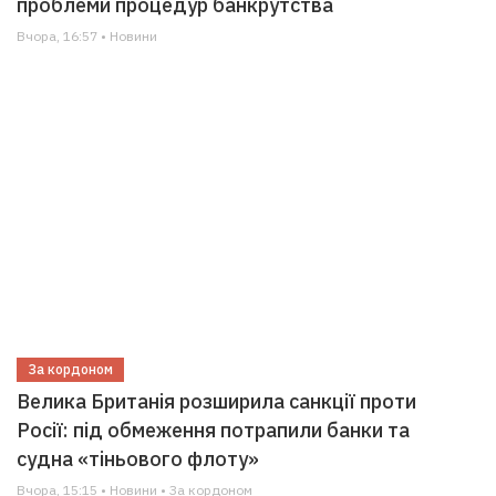
проблеми процедур банкрутства
Вчора, 16:57 • Новини
За кордоном
Велика Британія розширила санкції проти
Росії: під обмеження потрапили банки та
судна «тіньового флоту»
Вчора, 15:15 • Новини • За кордоном