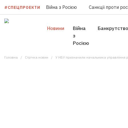
Війна з Росією
Санкції проти росі
#СПЕЦПРОЕКТИ
Новини
Війна
Банкрутств
з
Росією
Головна
Стрічка новин
У НБУ призначили начальника управління 