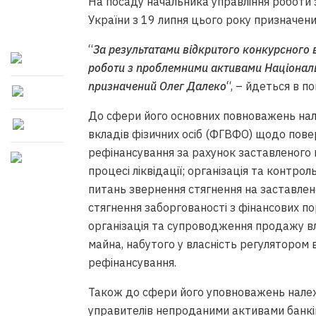
На посаду начальника управління роботи
України з 19 липня цього року призначен
“
За результатами відкритого конкурсного 
роботи з проблемними активами Національ
призначений Олег Далеко
“, – йдеться в по
До сфери його основних повноважень на
вкладів фізичних осіб (ФГВФО) щодо пов
рефінансування за рахунок заставленого 
процесі ліквідації; організація та конт
питань звернення стягнення на заставле
стягнення заборгованості з фінансових п
організація та супроводження продажу в
майна, набутого у власність регулятором
рефінансування.
Також до сфери його уповноважень належ
управителів непроданими активами банків