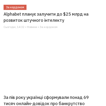
За кордоном
Alphabet планує залучити до $25 млрд на
розвиток штучного інтелекту
Сьогодні, 14:32 • Новини • За кордоном
За пів року українці сформували понад 69
тисяч онлайн-довідок про банкрутство