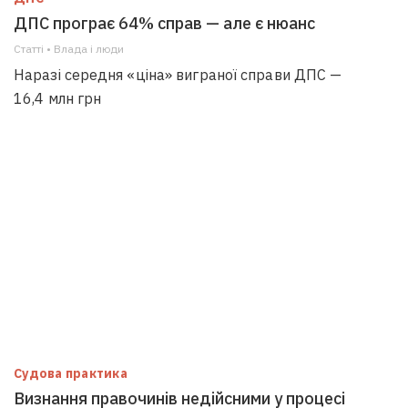
ДПС програє 64% справ — але є нюанс
Статті • Влада i люди
Наразі середня «ціна» виграної справи ДПС —
16,4 млн грн
Судова практика
Визнання правочинів недійсними у процесі