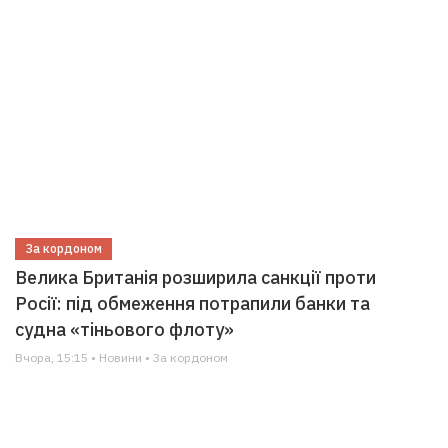
За кордоном
Велика Британія розширила санкції проти
Росії: під обмеження потрапили банки та
судна «тіньового флоту»
Вчора, 15:15 • Новини • За кордоном