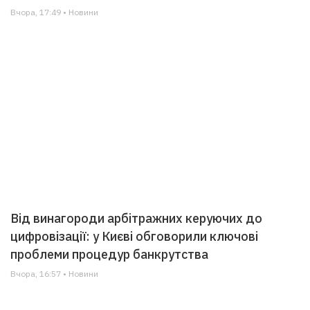
Вчора, 17:49 • Новини
Від винагороди арбітражних керуючих до
цифровізації: у Києві обговорили ключові
проблеми процедур банкрутства
Вчора, 16:57 • Новини