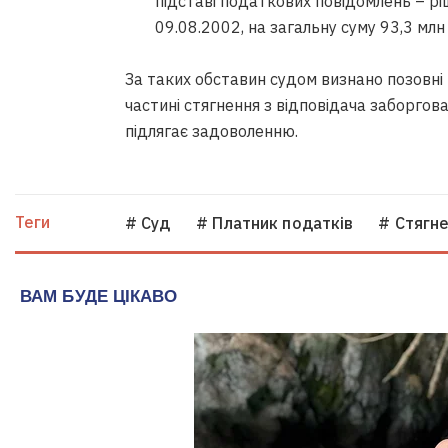
підставі податкових повідомлень – 
09.08.2002, на загальну суму 93,3 млн
За таких обставин судом визнано позовні
частині стягнення з відповідача заборгова
підлягає задоволенню.
Теги
# Суд
# Платник податків
# Стягн