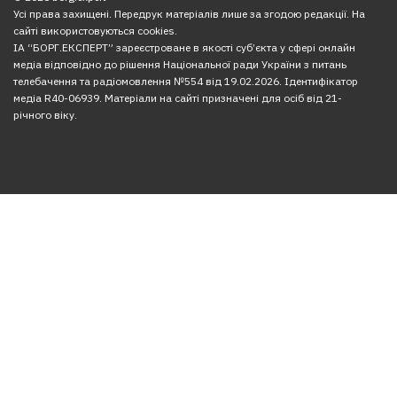
Усі права захищені. Передрук матеріалів лише за згодою редакції. На
сайті використовуються cookies.
ІА “БОРГ.ЕКСПЕРТ” зареєстроване в якості суб’єкта у сфері онлайн
медіа відповідно до рішення Національної ради України з питань
телебачення та радіомовлення №554 від 19.02.2026. Ідентифікатор
медіа R40-06939. Матеріали на сайті призначені для осіб від 21-
річного віку.