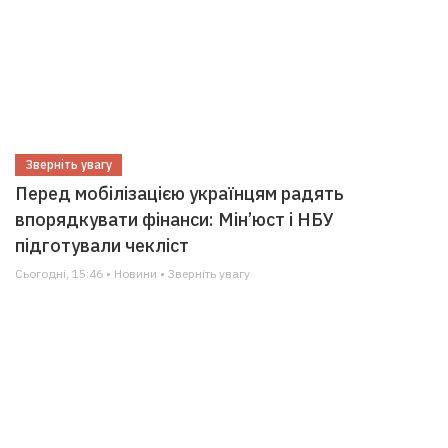
Зверніть увагу
Перед мобілізацією українцям радять
впорядкувати фінанси: Мін’юст і НБУ
підготували чекліст
Сьогодні, 15:46 • Новини • Зверніть увагу