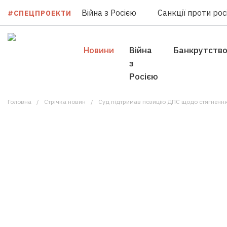
Війна з Росією
Санкції проти росі
#СПЕЦПРОЕКТИ
Новини
Війна
Банкрутств
з
Росією
Головна
Стрічка новин
Суд підтримав позицію ДПС щодо стягнення 