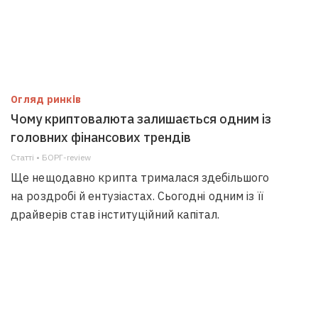
Огляд ринків
Чому криптовалюта залишається одним із
головних фінансових трендів
Статті • БОРГ-review
Ще нещодавно крипта трималася здебільшого
на роздробі й ентузіастах. Сьогодні одним із її
драйверів став інституційний капітал.