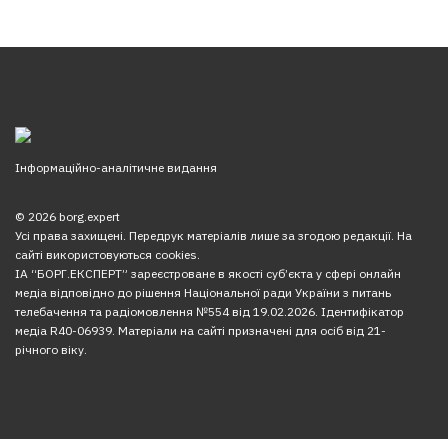
Інформаційно-аналітичне видання
© 2026 borg.expert
Усі права захищені. Передрук матеріалів лише за згодою редакції. На
сайті використовуються cookies.
ІА “БОРГ.ЕКСПЕРТ” зареєстроване в якості суб’єкта у сфері онлайн
медіа відповідно до рішення Національної ради України з питань
телебачення та радіомовлення №554 від 19.02.2026. Ідентифікатор
медіа R40-06939. Матеріали на сайті призначені для осіб від 21-
річного віку.