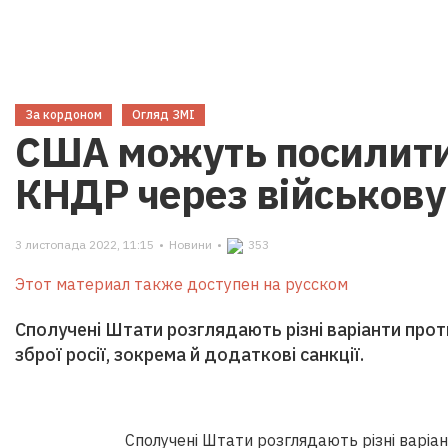
За кордоном
Огляд ЗМІ
США можуть посилити 
КНДР через військову 
3 листопада 2022, 11:15
•
Новини
•
353
Этот материал также доступен на русском
Сполучені Штати розглядають різні варіанти про
зброї росії, зокрема й додаткові санкції.
Сполучені Штати розглядають різні варіа