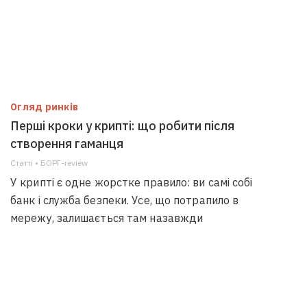
Огляд ринків
Перші кроки у крипті: що робити після
створення гаманця
Статті • БОРГ-review
У крипті є одне жорстке правило: ви самі собі
банк і служба безпеки. Усе, що потрапило в
мережу, залишається там назавжди