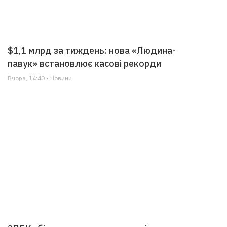
$1,1 млрд за тиждень: нова «Людина-
павук» встановлює касові рекорди
Вчора, 14:40 • Новини