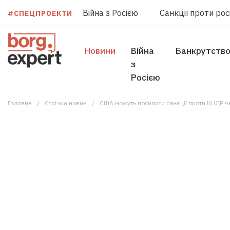
Війна з Росією
Санкції проти росі
#СПЕЦПРОЕКТИ
Новини
Війна
Банкрутств
з
Росією
Головна
Стрічка новин
США можуть посилити санкції проти КНДР че