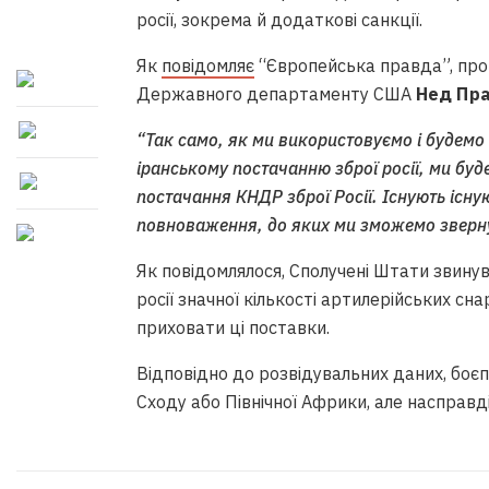
росії, зокрема й додаткові санкції.
Як
повідомляє
“Європейська правда”, про 
Державного департаменту США
Нед Пр
“Так само, як ми використовуємо і будемо 
іранському постачанню зброї росії, ми буд
постачання КНДР зброї Росії. Існують існу
повноваження, до яких ми зможемо звернут
Як повідомлялося, Сполучені Штати звину
росії значної кількості артилерійських снар
приховати ці поставки.
Відповідно до розвідувальних даних, боє
Сходу або Північної Африки, але насправді