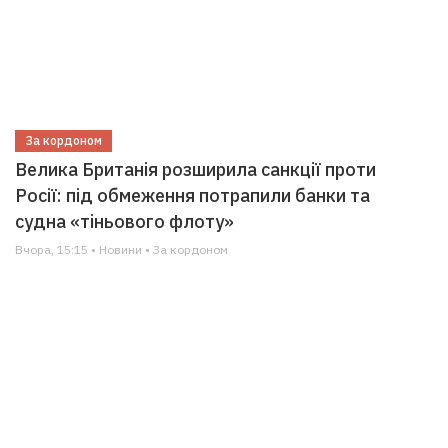
За кордоном
Велика Британія розширила санкції проти
Росії: під обмеження потрапили банки та
судна «тіньового флоту»
Вчора, 15:15 • Новини • За кордоном