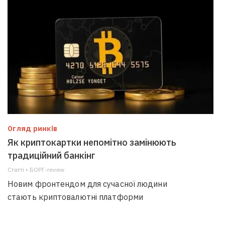
Огляд ринків
Як криптокартки непомітно замінюють
традиційний банкінг
Статті • БОРГ-review
Новим фронтендом для сучасної людини
стають криптовалютні платформи