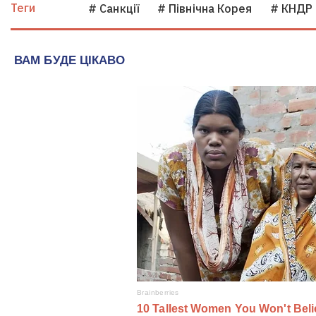
Теги
# Санкції
# Північна Корея
# КНДР