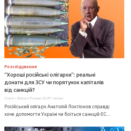
Розслідування
“Хороші російські олігархи”: реальні
донати для ЗСУ чи порятунок капіталів
від санкцій?
Статті • Війна з Росією; БОРГ-review
Російський олігарх Анатолій Локтіонов справді
хоче допомогти Україні чи боїться санкцій ЄС…