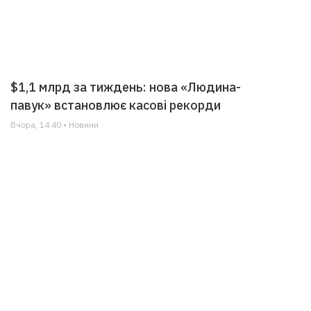
$1,1 млрд за тиждень: нова «Людина-
павук» встановлює касові рекорди
Вчора, 14:40 • Новини