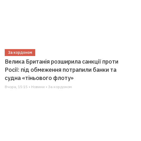
За кордоном
Велика Британія розширила санкції проти
Росії: під обмеження потрапили банки та
судна «тіньового флоту»
Вчора, 15:15 • Новини • За кордоном