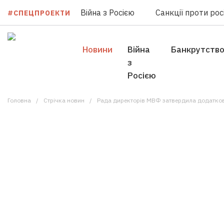
Війна з Росією
Санкції проти росі
#СПЕЦПРОЕКТИ
Новини
Війна
Банкрутств
з
Росією
Головна
Стрічка новин
Рада директорів МВФ затвердила додатков