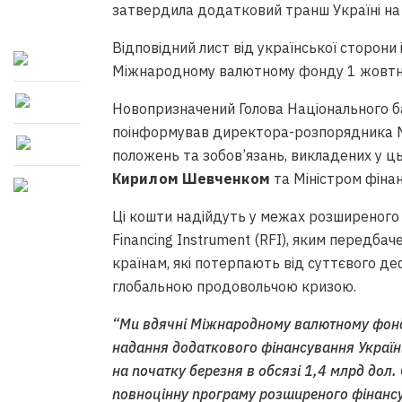
затвердила додатковий транш Україні на 
Відповідний лист від української сторони
Міжнародному валютному фонду 1 жовтн
Новопризначений Голова Національного 
поінформував директора-розпорядника МВ
положень та зобов’язань, викладених у ц
Кирилом Шевченком
та Міністром фінан
Ці кошти надійдуть у межах розширеного 
Financing Instrument (RFI), яким передб
країнам, які потерпають від суттєвого де
глобальною продовольчою кризою.
“Ми вдячні Міжнародному валютному фонд
надання додаткового фінансування Україн
на початку березня в обсязі 1,4 млрд дол
повноцінну програму розширеного фінансу