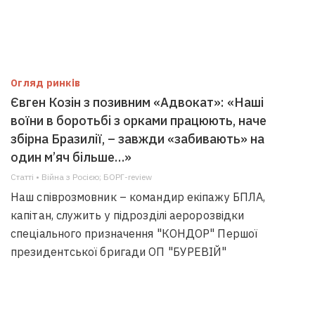
Огляд ринків
Євген Козін з позивним «Адвокат»: «Наші
воїни в боротьбі з орками працюють, наче
збірна Бразилії, – завжди «забивають» на
один м’яч більше…»
Статті • Війна з Росією; БОРГ-review
Наш співрозмовник – командир екіпажу БПЛА,
капітан, служить у підрозділі аеророзвідки
спеціального призначення "КОНДОР" Першої
президентської бригади ОП "БУРЕВІЙ"