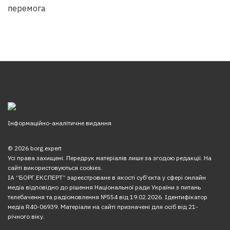
перемога
Інформаційно-аналітичне видання
© 2026 borg.expert
Усі права захищені. Передрук матеріалів лише за згодою редакції. На
сайті використовуються cookies.
ІА “БОРГ.ЕКСПЕРТ” зареєстроване в якості суб’єкта у сфері онлайн
медіа відповідно до рішення Національної ради України з питань
телебачення та радіомовлення №554 від 19.02.2026. Ідентифікатор
медіа R40-06939. Матеріали на сайті призначені для осіб від 21-
річного віку.