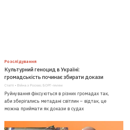
Розслідування
Культурний геноцид в Україні:
громадськість починає збирати докази
Статті • Війна з Росією; БОРГ-review
Руйнування фіксуються в різних громадах так,
аби зберігались метадані світлин – відтак, це
можна приймати як докази в судах