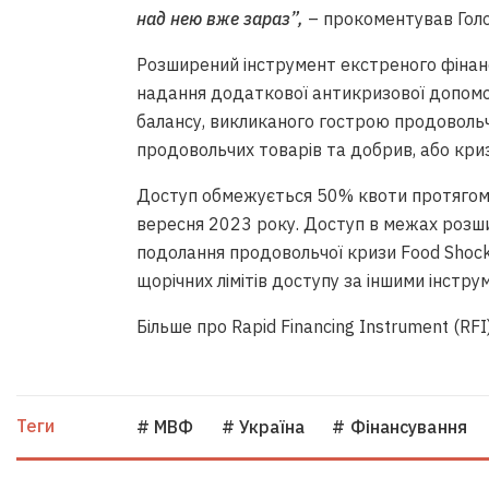
над нею вже зараз”,
– прокоментував Голо
Розширений інструмент екстреного фінан
надання додаткової антикризової допомо
балансу, викликаного гострою продовольч
продовольчих товарів та добрив, або кри
Доступ обмежується 50% квоти протягом 1
вересня 2023 року. Доступ в межах розш
подолання продовольчої кризи Food Shoc
щорічних лімітів доступу за іншими інстру
Більше про Rapid Financing Instrument (RFI
Теги
# МВФ
# Україна
# Фінансування