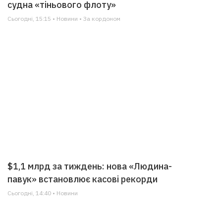
судна «тіньового флоту»
Сьогодні, 15:15 • Новини • За кордоном
$1,1 млрд за тиждень: нова «Людина-
павук» встановлює касові рекорди
Сьогодні, 14:40 • Новини