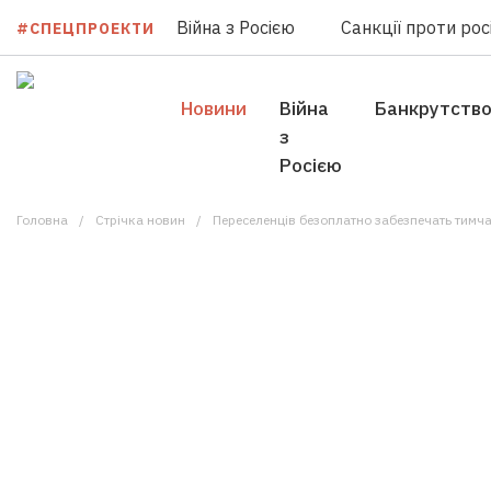
Війна з Росією
Санкції проти росі
#СПЕЦПРОЕКТИ
Новини
Війна
Банкрутств
з
Росією
Головна
Стрічка новин
Переселенців безоплатно забезпечать тимч