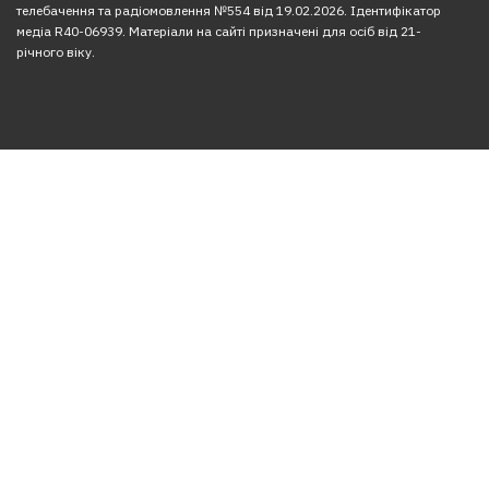
телебачення та радіомовлення №554 від 19.02.2026. Ідентифікатор
медіа R40-06939. Матеріали на сайті призначені для осіб від 21-
річного віку.