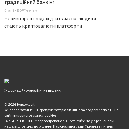
традиційний банкінг
Статті • БОРГ-review
Новим фронтендом для сучасної людини
стають криптовалютні платформи
Інформаційно-аналітичне видання
© 2026 borg.expert
Усі права захищені. Передрук матеріалів лише за згодою редакції. На
сайті використовуються cookies.
ІА “БОРГ.ЕКСПЕРТ” зареєстроване в якості суб’єкта у сфері онлайн
медіа відповідно до рішення Національної ради України з питань