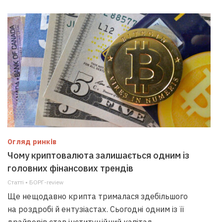
Огляд ринків
Чому криптовалюта залишається одним із
головних фінансових трендів
Статті • БОРГ-review
Ще нещодавно крипта трималася здебільшого
на роздробі й ентузіастах. Сьогодні одним із її