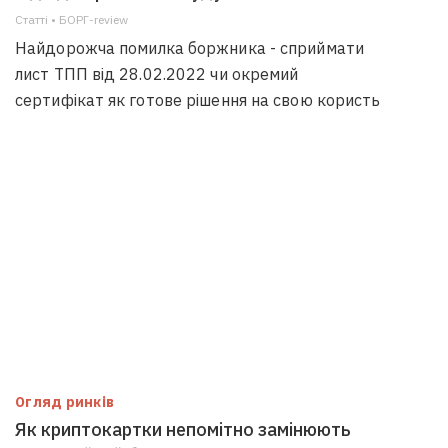
Статті • БОРГ-review
Найдорожча помилка боржника - сприймати
лист ТПП від 28.02.2022 чи окремий
сертифікат як готове рішення на свою користь
Огляд ринків
Як криптокартки непомітно замінюють