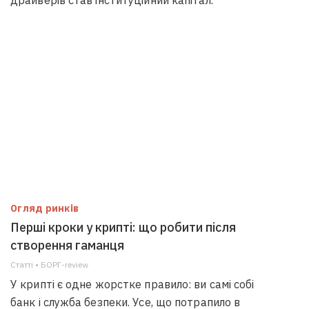
драйверів став інституційний капітал.
Огляд ринків
Перші кроки у крипті: що робити після
створення гаманця
Статті • БОРГ-review
У крипті є одне жорстке правило: ви самі собі
банк і служба безпеки. Усе, що потрапило в