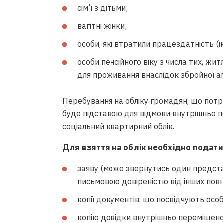
сім’ї з дітьми;
вагітні жінки;
особи, які втратили працездатність (ін
особи пенсійного віку з числа тих, ж
для проживання внаслідок збройної аг
Перебування на обліку громадян, що пот
буде підставою для відмови внутрішньо 
соціальний квартирний облік.
Для взяття на облік необхідно подати
заяву (може звернутись один представ
письмовою довіреністю від інших повно
копії документів, що посвідчують ос
копію довідки внутрішньо переміщеної