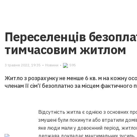
Переселенців безопла
тимчасовим житлом
3 травня 2022, 19:35
•
Новини
•
595
Житло з розрахунку не менше 6 кв. м на кожну о
членам її сім’ї безоплатно за місцем фактичного 
Відсутність житла є однією з основних про
змушені були покинути або втратили домі
яке люди мали у довоєнний період, житло
держава докладає максимальних зусиль,