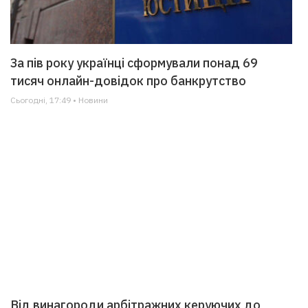
За пів року українці сформували понад 69
тисяч онлайн-довідок про банкрутство
Сьогодні, 17:49 • Новини
Від винагороди арбітражних керуючих до