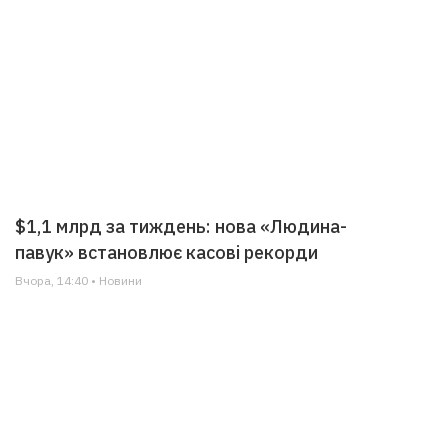
$1,1 млрд за тиждень: нова «Людина-
павук» встановлює касові рекорди
Вчора, 14:40 • Новини