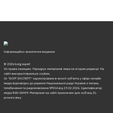
Інформаційно-аналітичне видання
© 2026 borg.expert
Усі права захищені. Передрук матеріалів лише за згодою редакції. На
сайті використовуються cookies.
ІА “БОРГ.ЕКСПЕРТ” зареєстроване в якості суб’єкта у сфері онлайн
медіа відповідно до рішення Національної ради України з питань
телебачення та радіомовлення №554 від 19.02.2026. Ідентифікатор
медіа R40-06939. Матеріали на сайті призначені для осіб від 21-
річного віку.