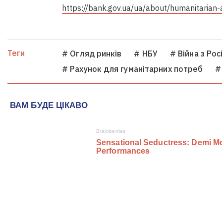
https://bank.gov.ua/ua/about/humanitarian-
Теги
# Огляд ринків
# НБУ
# Війна з Рос
# Рахунок для гуманітарних потреб
#