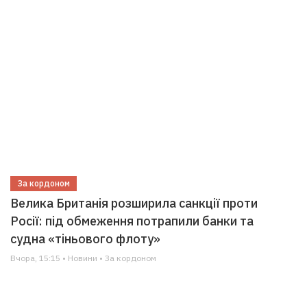
За кордоном
Велика Британія розширила санкції проти
Росії: під обмеження потрапили банки та
судна «тіньового флоту»
Вчора, 15:15 • Новини • За кордоном