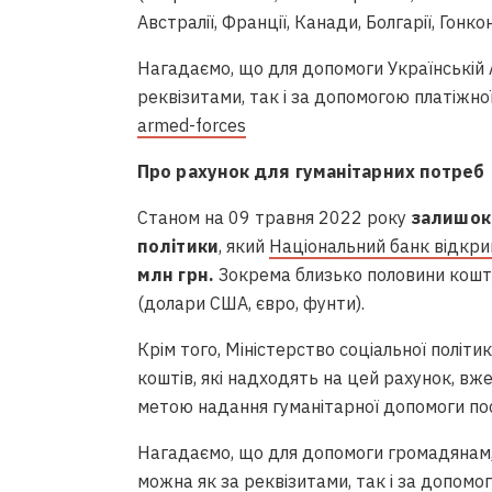
Австралії, Франції, Канади, Болгарії, Гонко
Нагадаємо, що для допомоги Українській 
реквізитами, так і за допомогою платіжно
armed-forces
Про
рахунок
для гуман
ітарних потреб
Станом на 09 травня 2022 року
залишок 
політики
, який
Національний банк відкрив
млн грн.
Зокрема близько половини кошті
(долари США, євро, фунти).
Крім того, Міністерство соціальної політ
коштів, які надходять на цей рахунок, вж
метою надання гуманітарної допомоги пос
Нагадаємо, що для допомоги громадянам, 
можна як за реквізитами, так і за допомо