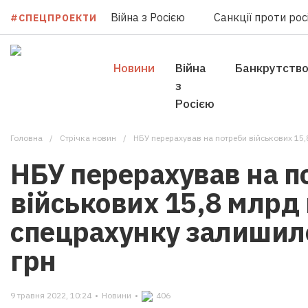
Війна з Росією
Санкції проти росі
#СПЕЦПРОЕКТИ
Новини
Війна
Банкрутств
з
Росією
Головна
Стрічка новин
НБУ перерахував на потреби військових 15,
НБУ перерахував на п
військових 15,8 млрд 
спецрахунку залишил
грн
9 травня 2022, 10:24
•
Новини
•
406