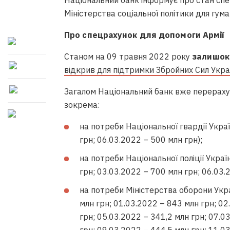
Національний банк інформує про стан спе
Міністерства соціальної політики для гум
Про спецрахунок для допомоги Армії
Станом на 09 травня 2022 року
залишок 
відкрив для підтримки Збройних Сил Укра
Загалом Національний банк вже перерахув
зокрема:
на потреби Національної гвардії Укра
грн; 06.03.2022 – 500 млн грн);
на потреби Національної поліції Украї
грн; 03.03.2022 – 700 млн грн; 06.03.
на потреби Міністерства оборони Укра
млн грн; 01.03.2022 – 843 млн грн; 02
грн; 05.03.2022 – 341,2 млн грн; 07.0