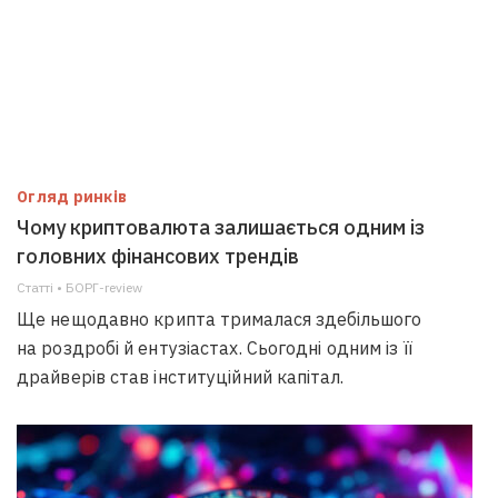
Огляд ринків
Чому криптовалюта залишається одним із
головних фінансових трендів
Статті • БОРГ-review
Ще нещодавно крипта трималася здебільшого
на роздробі й ентузіастах. Сьогодні одним із її
драйверів став інституційний капітал.