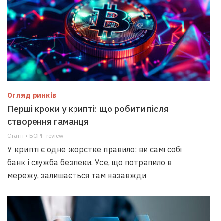
Огляд ринків
Перші кроки у крипті: що робити після
створення гаманця
Статті • БОРГ-review
У крипті є одне жорстке правило: ви самі собі
банк і служба безпеки. Усе, що потрапило в
мережу, залишається там назавжди