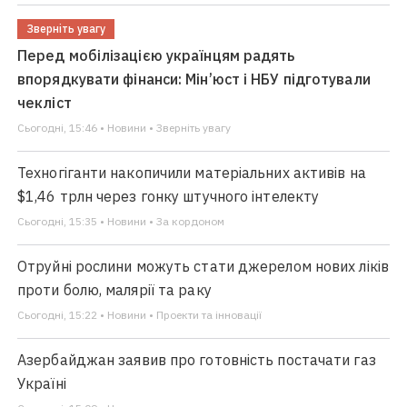
Зверніть увагу
Перед мобілізацією українцям радять
впорядкувати фінанси: Мін’юст і НБУ підготували
чекліст
Сьогодні, 15:46 • Новини • Зверніть увагу
Техногіганти накопичили матеріальних активів на
$1,46 трлн через гонку штучного інтелекту
Сьогодні, 15:35 • Новини • За кордоном
Отруйні рослини можуть стати джерелом нових ліків
проти болю, малярії та раку
Сьогодні, 15:22 • Новини • Проекти та інновації
Азербайджан заявив про готовність постачати газ
Україні