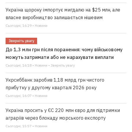
Україна щороку імпортує мигдалю на $25 млн, але
власне виробництво залишається нішевим
Сьогодні, 16:29 • Новини
Зверніть увагу
До 1,3 млн грн після поранення: чому військовому
можуть затримати або не нарахувати виплати
Сьогодні, 16:18 • Новини • Зверніть увагу
Укрсиббанк заробив 1,18 млрд грн чистого
прибутку у другому кварталі 2026 року
Сьогодні, 16:07 • Новини
Україна просить у ЄС 220 млн євро для підтримки
аграріїв через блокаду морського експорту
Сьогодні, 15:57 • Новини