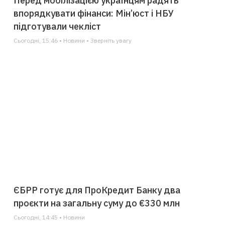
Перед мобілізацією українцям радять
впорядкувати фінанси: Мін’юст і НБУ
підготували чекліст
Сьогодні, 15:46 • Новини • Зверніть увагу
ЄБРР готує для ПроКредит Банку два
проєкти на загальну суму до €330 млн
Сьогодні, 14:45 • Новини