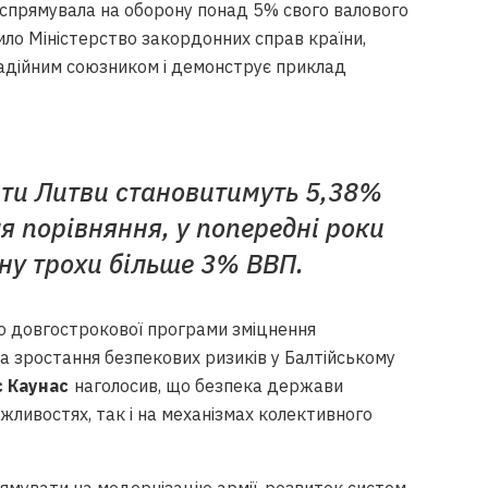
спрямувала на оборону понад 5% свого валового
ило Міністерство закордонних справ країни,
адійним союзником і демонструє приклад
рати Литви становитимуть 5,38%
я порівняння, у попередні роки
ну трохи більше 3% ВВП.
ю довгострокової програми зміцнення
 та зростання безпекових ризиків у Балтійському
 Каунас
наголосив, що безпека держави
жливостях, так і на механізмах колективного