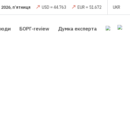
 2026, п’ятниця
USD = 44.763
EUR = 51.672
UKR
люди
БОРГ-review
Думка експерта