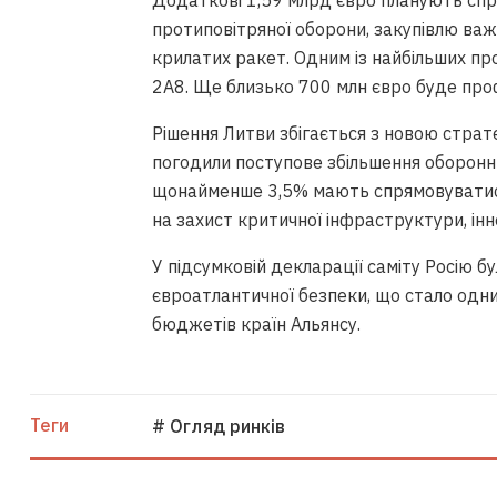
Додаткові 1,59 млрд євро планують спр
протиповітряної оборони, закупівлю важк
крилатих ракет. Одним із найбільших пр
2A8. Ще близько 700 млн євро буде пр
Рішення Литви збігається з новою страте
погодили поступове збільшення оборонн
щонайменше 3,5% мають спрямовуватися 
на захист критичної інфраструктури, інн
У підсумковій декларації саміту Росію 
євроатлантичної безпеки, що стало одни
бюджетів країн Альянсу.
Теги
# Огляд ринків