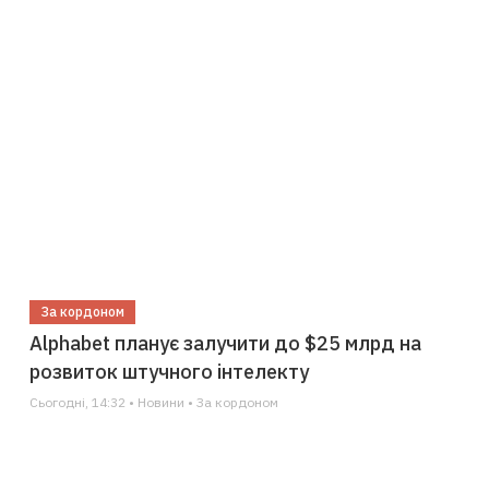
За кордоном
Alphabet планує залучити до $25 млрд на
розвиток штучного інтелекту
Сьогодні, 14:32 • Новини • За кордоном