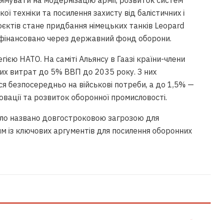
ямувати на модернізацію армії, розвиток систем
ої техніки та посилення захисту від балістичних і
оєктів стане придбання німецьких танків Leopard
офінансовано через державний фонд оборони.
гією НАТО. На саміті Альянсу в Гаазі країни-члени
их витрат до 5% ВВП до 2035 року. З них
безпосередньо на військові потреби, а до 1,5% —
овації та розвиток оборонної промисловості.
було названо довгостроковою загрозою для
м із ключових аргументів для посилення оборонних