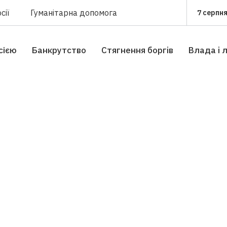
сії
Гуманітарна допомога
7 серпня
сією
Банкрутство
Стягнення боргiв
Влада i 