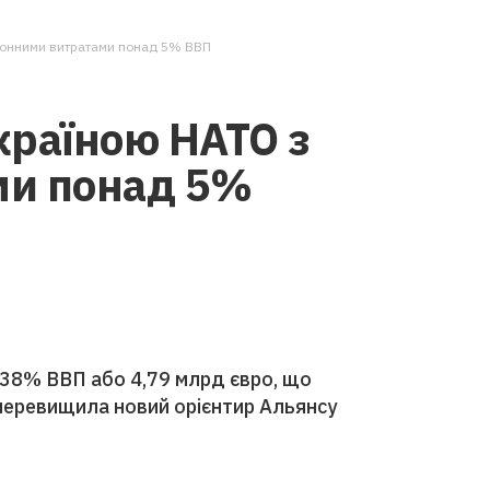
ронними витратами понад 5% ВВП
країною НАТО з
ми понад 5%
5,38% ВВП або 4,79 млрд євро, що
перевищила новий орієнтир Альянсу