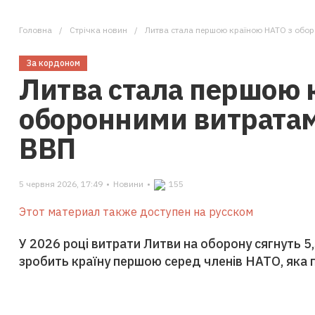
Головна
Стрічка новин
Литва стала першою країною НАТО з обо
За кордоном
Литва стала першою 
оборонними витрата
ВВП
5 червня 2026, 17:49
•
Новини
•
155
Этот материал также доступен на русском
У 2026 році витрати Литви на оборону сягнуть 
зробить країну першою серед членів НАТО, яка 