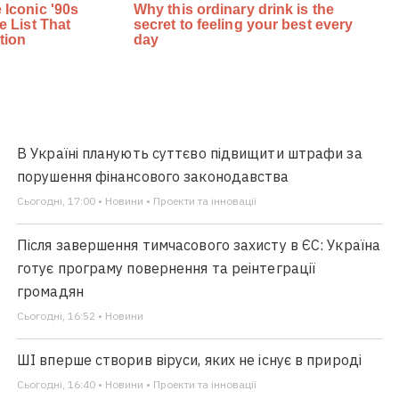
В Україні планують суттєво підвищити штрафи за
порушення фінансового законодавства
Сьогодні, 17:00 • Новини • Проекти та інновації
Після завершення тимчасового захисту в ЄС: Україна
готує програму повернення та реінтеграції
громадян
Сьогодні, 16:52 • Новини
ШІ вперше створив віруси, яких не існує в природі
Сьогодні, 16:40 • Новини • Проекти та інновації