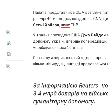
Палата представників США розгляне пи
розмірі 40 млрд дол, повідомляє CNN, ц
Стені Хойєра
,
пише
“НВ”.
9 травня президент США
Джо Байден
з
допомогу Україні, вперше попередивши, 
«приблизно через 10 днів».
Спочатку американський лідер запросив
кілька мільярдів у вигляді продовольчої 
За інформацією Reuters, н
3,4 млрд доларів на військ
гуманітарну допомогу.