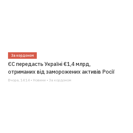
За кордоном
ЄС передасть Україні €1,4 млрд,
отриманих від заморожених активів Росії
Вчора, 14:14 • Новини • За кордоном