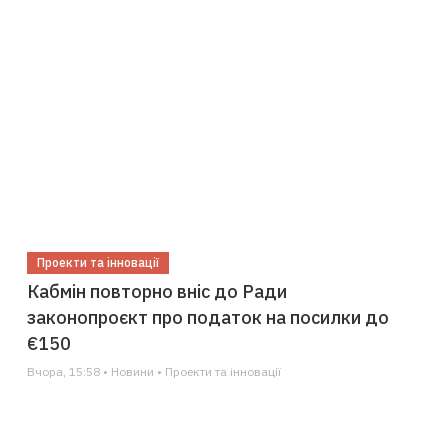
Проекти та інновації
Кабмін повторно вніс до Ради
законопроєкт про податок на посилки до
€150
Вчора, 15:58 • Новини • Проекти та інновації