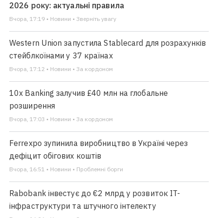
2026 року: актуальні правила
Вчора, 17:19 • Новини • Зверніть увагу
Western Union запустила Stablecard для розрахунків
стейблкоїнами у 37 країнах
Вчора, 17:12 • Новини • За кордоном
10x Banking залучив £40 млн на глобальне
розширення
Вчора, 17:03 • Новини • За кордоном
Ferrexpo зупинила виробництво в Україні через
дефіцит обігових коштів
Вчора, 16:51 • Новини • Проблемні борги
Rabobank інвестує до €2 млрд у розвиток IT-
інфраструктури та штучного інтелекту