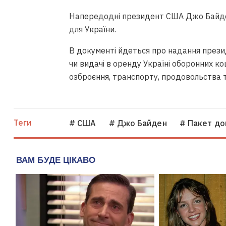
Напередодні президент США Джо Байден 
для України.
В документі йдеться про надання през
чи видачі в оренду Україні оборонних ко
озброєння, транспорту, продовольства 
Теги
# США
# Джо Байден
# Пакет до