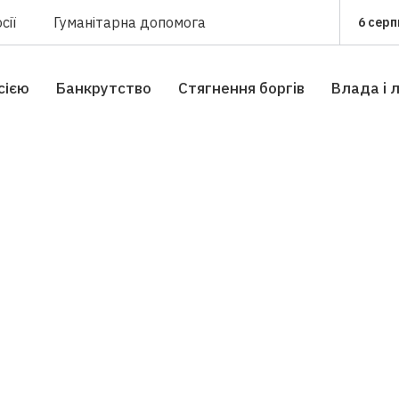
сії
Гуманітарна допомога
6 серп
сією
Банкрутство
Стягнення боргiв
Влада i 