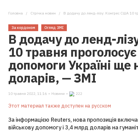
Головна
Стрічка новин
В додачу до ленд-лізу: Конгрес США 10 травня про
За кордоном
Огляд ЗМІ
В додачу до ленд-ліз
10 травня проголосує
допомоги Україні ще 
доларів, — ЗМІ
10 травня 2022, 11:16
•
Новини
•
222
Этот материал также доступен на русском
За інформацією Reuters, нова пропозиція включа
військову допомогу і 3,4 млрд доларів на гуман