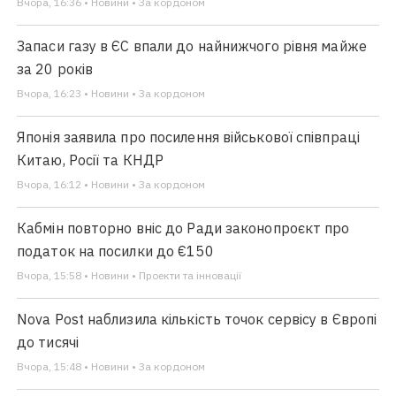
Вчора, 16:36 • Новини • За кордоном
Запаси газу в ЄС впали до найнижчого рівня майже
за 20 років
Вчора, 16:23 • Новини • За кордоном
Японія заявила про посилення військової співпраці
Китаю, Росії та КНДР
Вчора, 16:12 • Новини • За кордоном
Кабмін повторно вніс до Ради законопроєкт про
податок на посилки до €150
Вчора, 15:58 • Новини • Проекти та інновації
Nova Post наблизила кількість точок сервісу в Європі
до тисячі
Вчора, 15:48 • Новини • За кордоном