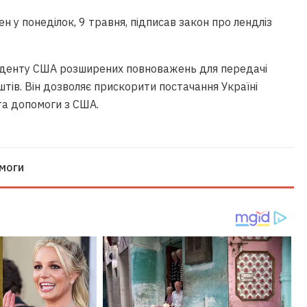
у понеділок, 9 травня, підписав закон про лендліз
иденту США розширених повноважень для передачі
штів. Він дозволяє прискорити постачання Україні
та допомоги з США.
моги