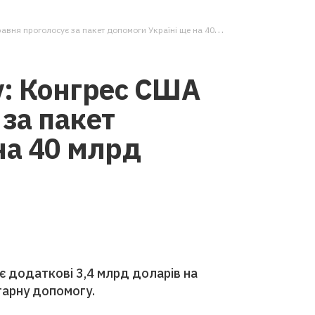
голосує за пакет допомоги Україні ще на 40 млрд доларів, — ЗМІ
у: Конгрес США
 за пакет
на 40 млрд
є додаткові 3,4 млрд доларів на
ітарну допомогу.