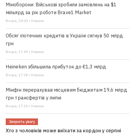
Міноборони: Військові зробили замовлень на $1
мільярд за рік роботи Brave1 Market
Вчора, 18:00 • Новини
Обсяг іпотечних кредитів в Україні сягнув 50 млрд
грн
Вчора, 17:49 • Новини
Heineken збільшила прибуток до €1,3 млрд
Вчора, 17:38 • Новини
Мінфін перерахував місцевим бюджетам 19,6 млрд
грн трансфертів у липні
Вчора, 17:30 • Новини
Зверніть увагу
Хто з чоловіків може виїхати за кордон у серпні