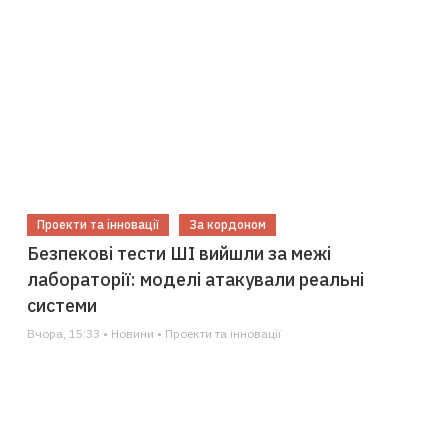
Проекти та інновації
За кордоном
Безпекові тести ШІ вийшли за межі
лабораторії: моделі атакували реальні
системи
Вчора, 15:33 • Новини • Проекти та інновації