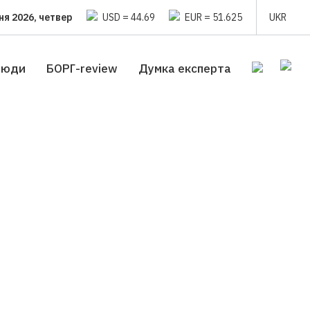
ня 2026, четвер
USD = 44.69
EUR = 51.625
UKR
люди
БОРГ-review
Думка експерта