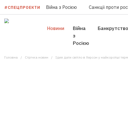
Війна з Росією
Санкції проти росі
#СПЕЦПРОЕКТИ
Новини
Війна
Банкрутств
з
Росією
Головна
Стрічка новин
Ідея дати світло в Херсон у найкоротші терм