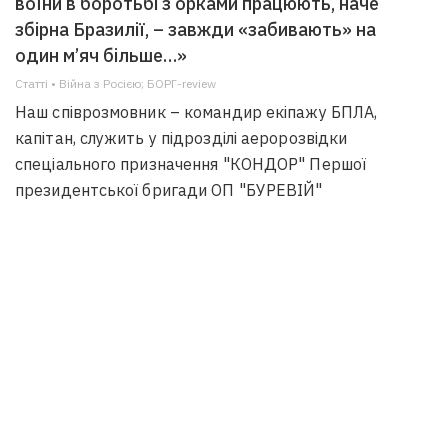
воїни в боротьбі з орками працюють, наче
збірна Бразилії, – завжди «забивають» на
один м’яч більше…»
Статті • Війна з Росією; БОРГ-review
Наш співрозмовник – командир екіпажу БПЛА,
капітан, служить у підрозділі аеророзвідки
спеціального призначення "КОНДОР" Першої
президентської бригади ОП "БУРЕВІЙ"