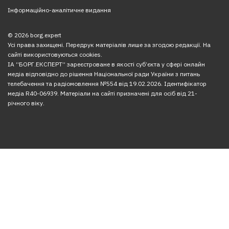
Інформаційно-аналітичне видання
© 2026 borg.expert
Усі права захищені. Передрук матеріалів лише за згодою редакції. На
сайті використовуються cookies.
ІА “БОРГ.ЕКСПЕРТ” зареєстроване в якості суб’єкта у сфері онлайн
медіа відповідно до рішення Національної ради України з питань
телебачення та радіомовлення №554 від 19.02.2026. Ідентифікатор
медіа R40-06939. Матеріали на сайті призначені для осіб від 21-
річного віку.