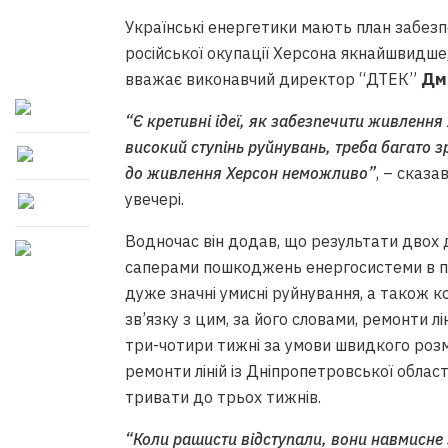
Українські енергетики мають план забезп
російської окупації Херсона якнайшвидше
вважає виконавчий директор “ДТЕК”
Дм
“Є кретивні ідеї, як забезпечити живлення
високий ступінь руйнувань, треба багато 
до живлення Херсон неможливо”
, – сказа
увечері.
Водночас він додав, що результати двох 
саперами пошкоджень енергосистеми в пів
дуже значні умисні руйнування, а також ко
зв’язку з цим, за його словами, ремонти л
три-чотири тижні за умови швидкого розм
ремонти ліній із Дніпропетровської облас
тривати до трьох тижнів.
“Коли рашисти відступали, вони навмисне