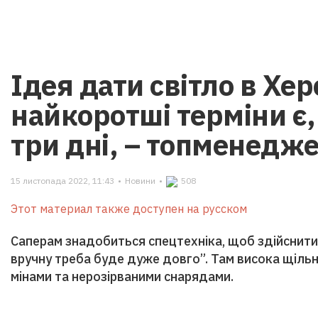
Ідея дати світло в Хер
найкоротші терміни є, 
три дні, – топменедж
15 листопада 2022, 11:43
•
Новини
•
508
Этот материал также доступен на русском
Саперам знадобиться спецтехніка, щоб здійснити
вручну треба буде дуже довго”. Там висока щільні
мінами та нерозірваними снарядами.