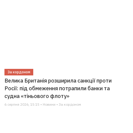
За кордоном
Велика Британія розширила санкції проти
Росії: під обмеження потрапили банки та
судна «тіньового флоту»
6 серпня 2026, 15:15 • Новини • За кордоном