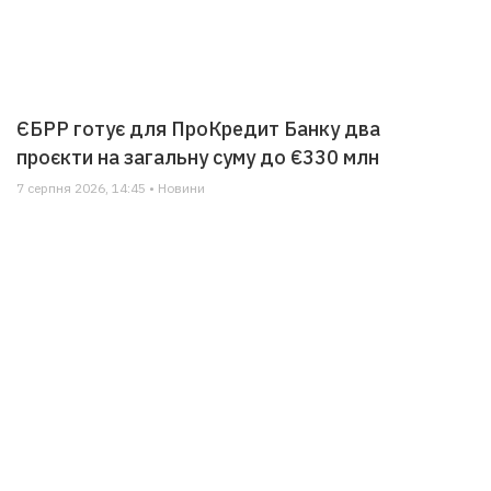
ЄБРР готує для ПроКредит Банку два
проєкти на загальну суму до €330 млн
7 серпня 2026, 14:45 • Новини