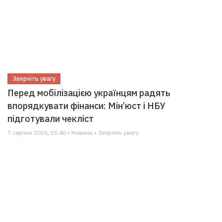
Зверніть увагу
Перед мобілізацією українцям радять
впорядкувати фінанси: Мін’юст і НБУ
підготували чекліст
7 серпня 2026, 15:46 • Новини • Зверніть увагу