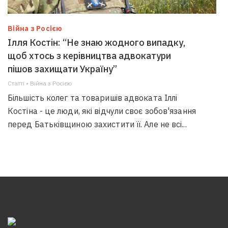
Війна з Росією
Ілля Костін: “Не знаю жодного випадку,
щоб хтось з керівництва адвокатури
пішов захищати Україну”
Статті • Війна з Росією
Більшість колег та товаришів адвоката Іллі
Костіна - це люди, які відчули своє зобов'язання
перед Батьківщиною захистити її. Але не всі...