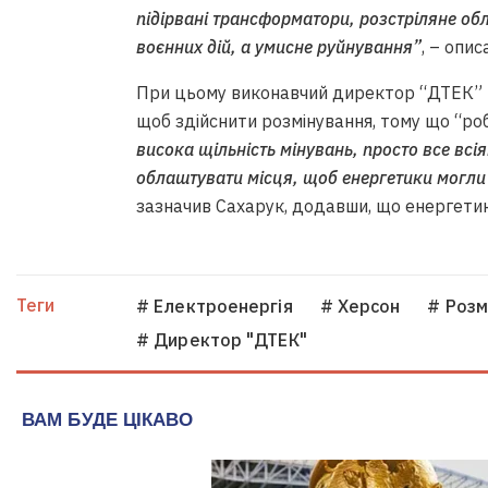
підірвані трансформатори, розстріляне обл
воєнних дій, а умисне руйнування”
, – опис
При цьому виконавчий директор “ДТЕК” п
щоб здійснити розмінування, тому що “ро
висока щільність мінувань, просто все вс
облаштувати місця, щоб енергетики могли
зазначив Сахарук, додавши, що енергетик
Теги
# Електроенергія
# Херсон
# Розм
# Директор "ДТЕК"