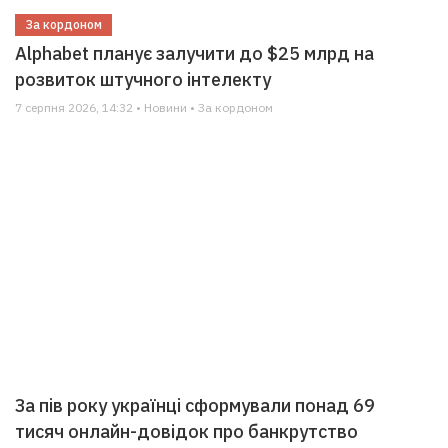
За кордоном
Alphabet планує залучити до $25 млрд на
розвиток штучного інтелекту
7 серпня 2026, 14:32 • Новини • За кордоном
За пів року українці сформували понад 69
тисяч онлайн-довідок про банкрутство