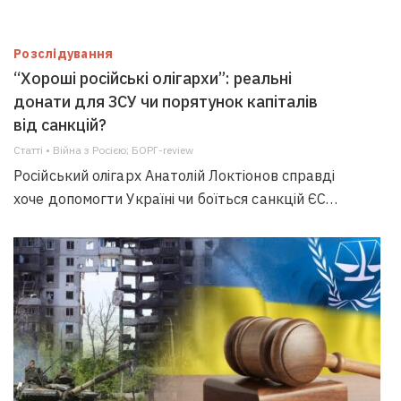
Розслідування
“Хороші російські олігархи”: реальні
донати для ЗСУ чи порятунок капіталів
від санкцій?
Статті • Війна з Росією; БОРГ-review
Російський олігарх Анатолій Локтіонов справді
хоче допомогти Україні чи боїться санкцій ЄС…