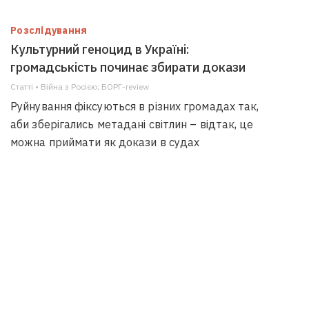
Розслідування
Культурний геноцид в Україні:
громадськість починає збирати докази
Статті • Війна з Росією; БОРГ-review
Руйнування фіксуються в різних громадах так,
аби зберігались метадані світлин – відтак, це
можна приймати як докази в судах