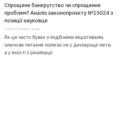
Спрощене банкрутство чи спрощення
проблем? Аналіз законопроєкту №15024 з
позиції науковця
Статті • Влада i люди
Як це часто буває з подібними ініціативами,
ключове питання полягає не у декларації мети,
а у якості її реалізації