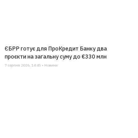
ЄБРР готує для ПроКредит Банку два
проєкти на загальну суму до €330 млн
7 серпня 2026, 14:45 • Новини