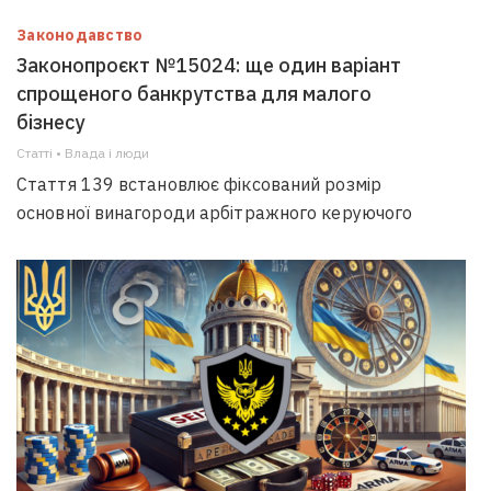
Законодавство
Законопроєкт №15024: ще один варіант
спрощеного банкрутства для малого
бізнесу
Статті • Влада i люди
Стаття 139 встановлює фіксований розмір
основної винагороди арбітражного керуючого