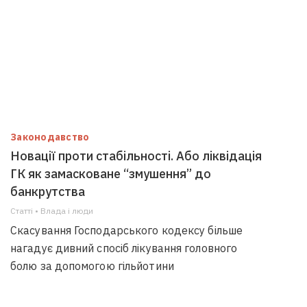
Законодавство
Новації проти стабільності. Або ліквідація
ГК як замасковане “змушення” до
банкрутства
Статті • Влада i люди
Скасування Господарського кодексу більше
нагадує дивний спосіб лікування головного
болю за допомогою гільйотини