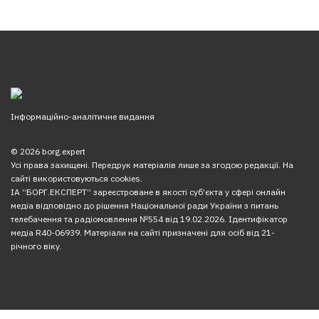
Інформаційно-аналітичне видання
© 2026 borg.expert
Усі права захищені. Передрук матеріалів лише за згодою редакції. На
сайті використовуються cookies.
ІА “БОРГ.ЕКСПЕРТ” зареєстроване в якості суб’єкта у сфері онлайн
медіа відповідно до рішення Національної ради України з питань
телебачення та радіомовлення №554 від 19.02.2026. Ідентифікатор
медіа R40-06939. Матеріали на сайті призначені для осіб від 21-
річного віку.