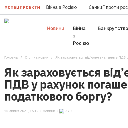
Війна з Росією
Санкції проти росі
#СПЕЦПРОЕКТИ
Новини
Війна
Банкрутств
з
Росією
Головна
Стрічка новин
Як зараховується від’ємне значення з ПДВ 
Як зараховується від’
ПДВ у рахунок погаш
податкового боргу?
15 липня 2021, 16:12
•
Новини
•
370