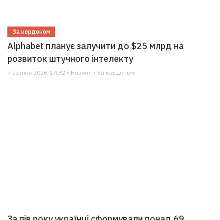
За кордоном
Alphabet планує залучити до $25 млрд на
розвиток штучного інтелекту
7 серпня 2026, 14:32 • Новини • За кордоном
За пів року українці сформували понад 69