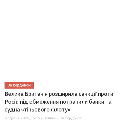
За кордоном
Велика Британія розширила санкції проти
Росії: під обмеження потрапили банки та
судна «тіньового флоту»
6 серпня 2026, 15:15 • Новини • За кордоном