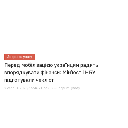
Зверніть увагу
Перед мобілізацією українцям радять
впорядкувати фінанси: Мін’юст і НБУ
підготували чекліст
7 серпня 2026, 15:46 • Новини • Зверніть увагу