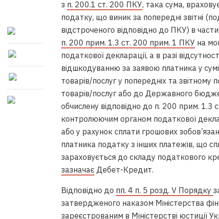
з
п. 200.1 ст. 200 ПКУ
, така сума, врахов
податку, що виник за попередні звітні (по
відстроченого відповідно до ПКУ) в части
п. 200 прим. 1.3 ст. 200 прим. 1 ПКУ
на мо
податкової декларації, а в разі відсутно
відшкодуванню за заявою платника у сум
товарів/послуг у попередніх та звітному
товарів/послуг або до Державного бюджет
обчислену відповідно до п. 200 прим. 1.3
контролюючим органом податкової деклар
або у рахунок сплати грошових зобов’яза
платника податку з інших платежів, що 
зараховується до складу податкового кре
зазначає
Дебет-Кредит.
Відповідно до
пп. 4 п. 5 розд. V Порядку
з
затвердженого наказом Міністерства фіна
зареєстрованим в Міністерстві юстиції У