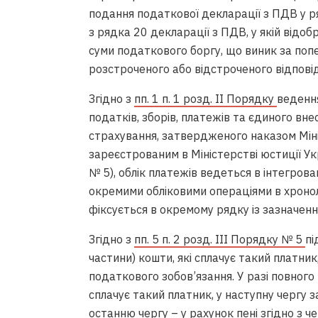
подання податкової декларації з ПДВ у р
з рядка 20 декларації з ПДВ, у якій від
суми податкового боргу, що виник за попер
розстроченого або відстроченого відпові
Згідно з
пп. 1 п. 1 розд. ІІ Порядку
веденн
податків, зборів, платежів та єдиного вн
страхування, затвердженого наказом Міні
зареєстрованим в Міністерстві юстиції У
№ 5), облік платежів ведеться в інтегрова
окремими обліковими операціями в хроно
фіксується в окремому рядку із зазначенн
Згідно з
пп. 5 п. 2 розд. ІIІ Порядку № 5
пі
частини) кошти, які сплачує такий платни
податкового зобов’язання. У разі повного
сплачує такий платник, у наступну чергу 
останню чергу – у рахунок пені згідно з ч