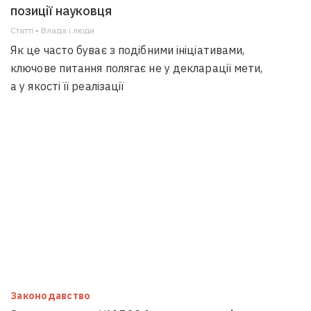
позиції науковця
Статті • Влада i люди
Як це часто буває з подібними ініціативами,
ключове питання полягає не у декларації мети,
а у якості її реалізації
Законодавство