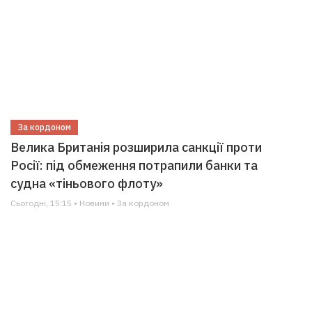
За кордоном
Велика Британія розширила санкції проти
Росії: під обмеження потрапили банки та
судна «тіньового флоту»
Сьогодні, 15:15 • Новини • За кордоном