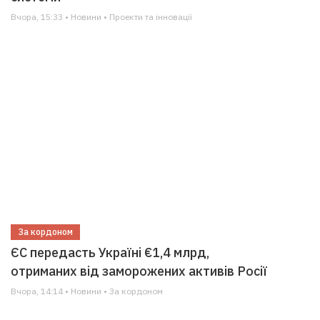
Вчора, 15:33 • Новини • Проекти та інновації
За кордоном
ЄС передасть Україні €1,4 млрд,
отриманих від заморожених активів Росії
Вчора, 14:14 • Новини • За кордоном