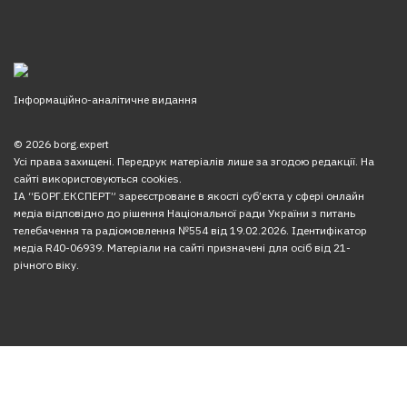
Інформаційно-аналітичне видання
© 2026 borg.expert
Усі права захищені. Передрук матеріалів лише за згодою редакції. На
сайті використовуються cookies.
ІА “БОРГ.ЕКСПЕРТ” зареєстроване в якості суб’єкта у сфері онлайн
медіа відповідно до рішення Національної ради України з питань
телебачення та радіомовлення №554 від 19.02.2026. Ідентифікатор
медіа R40-06939. Матеріали на сайті призначені для осіб від 21-
річного віку.