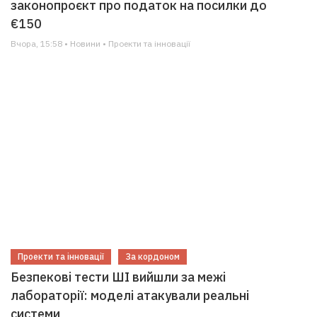
законопроєкт про податок на посилки до
€150
Вчора, 15:58 • Новини • Проекти та інновації
Проекти та інновації
За кордоном
Безпекові тести ШІ вийшли за межі
лабораторії: моделі атакували реальні
системи