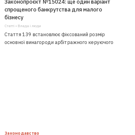
Законопроєкт №15024: ще один варіант
спрощеного банкрутства для малого
бізнесу
Статті • Влада i люди
Стаття 139 встановлює фіксований розмір
основної винагороди арбітражного керуючого
Законодавство