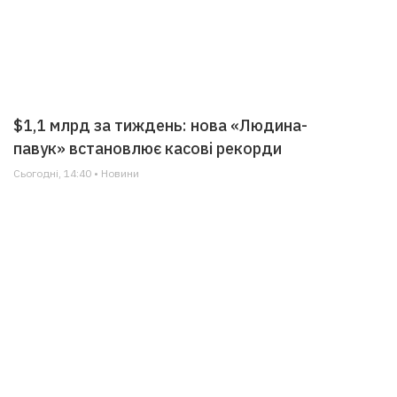
$1,1 млрд за тиждень: нова «Людина-
павук» встановлює касові рекорди
Сьогодні, 14:40 • Новини