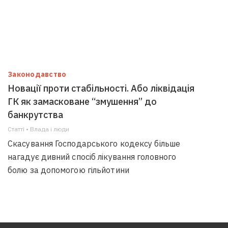
Законодавство
Новації проти стабільності. Або ліквідація
ГК як замасковане “змушення” до
банкрутства
Статті • Влада i люди
Скасування Господарського кодексу більше
нагадує дивний спосіб лікування головного
болю за допомогою гільйотини