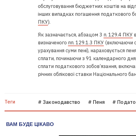
обслуговування бюджетних коштів на відп
інших випадках погашення податкового бо
ПКУ
).
Як зазначається, абзацом 3
п. 129.4 ПКУ
в
визначеного
пп. 129.1.3 ПКУ
(включаючи су
урахування суми пені), нараховується пе
сплати, починаючи з 91 календарного дня
сплати податкового зобов’язання, включаю
річних облікової ставки Національного бан
Теги
# Законодавство
# Пеня
# Подато