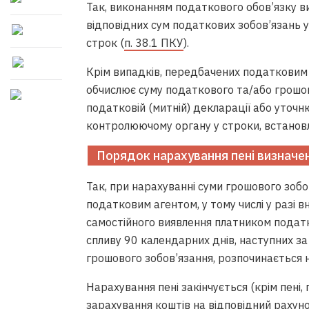
Так, виконанням податкового обов’язку в
відповідних сум податкових зобов’язань
строк (
п. 38.1 ПКУ
).
Крім випадків, передбачених податковим
обчислює суму податкового та/або грошово
податковій (митній) декларації або уточ
контролюючому органу у строки, встановл
Порядок нарахування пені визначе
Так, при нарахуванні суми грошового зобо
податковим агентом, у тому числі у разі в
самостійного виявлення платником подат
спливу 90 календарних днів, наступних з
грошового зобов’язання, розпочинається н
Нарахування пені закінчується (крім пені
зарахування коштів на відповідний рахун