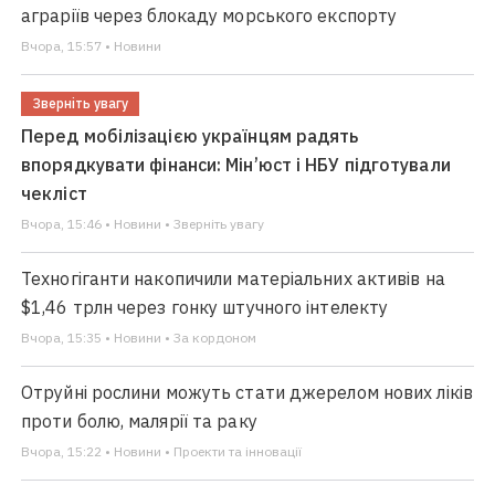
аграріїв через блокаду морського експорту
Вчора, 15:57 • Новини
Зверніть увагу
Перед мобілізацією українцям радять
впорядкувати фінанси: Мін’юст і НБУ підготували
чекліст
Вчора, 15:46 • Новини • Зверніть увагу
Техногіганти накопичили матеріальних активів на
$1,46 трлн через гонку штучного інтелекту
Вчора, 15:35 • Новини • За кордоном
Отруйні рослини можуть стати джерелом нових ліків
проти болю, малярії та раку
Вчора, 15:22 • Новини • Проекти та інновації