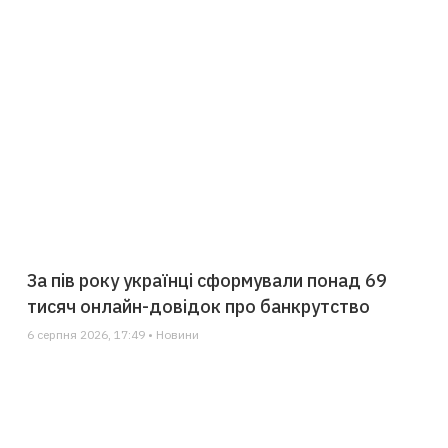
За пів року українці сформували понад 69
тисяч онлайн-довідок про банкрутство
6 серпня 2026, 17:49 • Новини