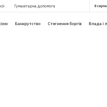
сії
Гуманітарна допомога
8 серпн
сією
Банкрутство
Стягнення боргiв
Влада i 