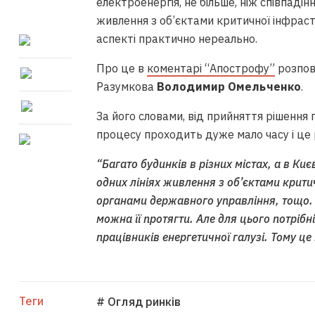
електроенергія, не більше, ніж співпадінн
живлення з об’єктами критичної інфраст
аспекті практично нереально.
Про це в
коментарі “Апострофу”
розпов
Разумкова
Володимир Омельченко
.
За його словами, від прийняття рішення
процесу проходить дуже мало часу і це р
“Багато будинків в різних містах, а в Ки
одних лініях живлення з об’єктами крит
органами державного управління, тощо. Т
можна її протягти. Але для цього потрібні
працівників енергетичної галузі. Тому ц
Теги
# Огляд ринків