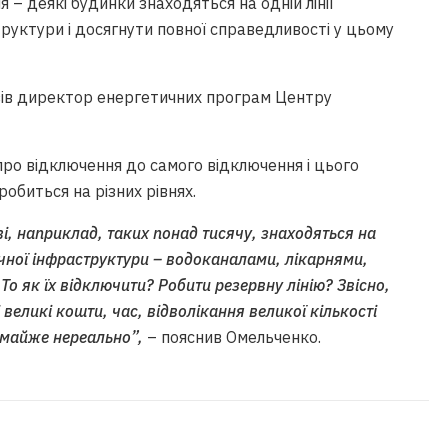
я – деякі будинки знаходяться на одній лінії
руктури і досягнути повної справедливості у цьому
ів директор енергетичних програм Центру
 про відключення до самого відключення і цього
обиться на різних рівнях.
єві, наприклад, таких понад тисячу, знаходяться на
ичної інфраструктури – водоканалами, лікарнями,
о як їх відключити? Робити резервну лінію? Звісно,
 великі кошти, час, відволікання великої кількості
е майже нереально”,
– пояснив Омельченко.