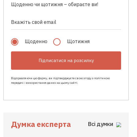
Щоденно чи щотижня – обираєте ви!
Щоденно
Щотижня
Підписатися на розсилку
Відправляючи цю форму, ви підтверджуєте свою згоду з політикою
передачі і використання даних на цьому сайті.
Думка експерта
Всі думки