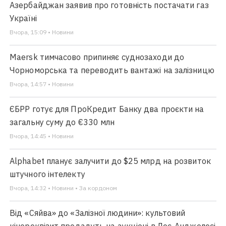
Азербайджан заявив про готовність постачати газ
Україні
Вчора, 15:09 • Новини
Maersk тимчасово припиняє суднозаходи до
Чорноморська та переводить вантажі на залізницю
Вчора, 14:57 • Новини
ЄБРР готує для ПроКредит Банку два проєкти на
загальну суму до €330 млн
Вчора, 14:45 • Новини
Alphabet планує залучити до $25 млрд на розвиток
штучного інтелекту
Вчора, 14:32 • Новини • За кордоном
Від «Сяйва» до «Залізної людини»: культовий