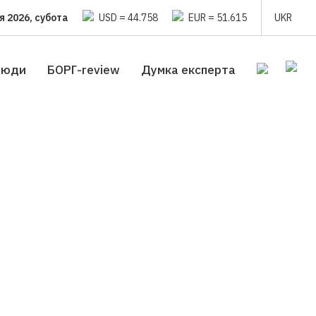
я 2026, субота
USD = 44.758
EUR = 51.615
UKR
люди
БОРГ-review
Думка експерта