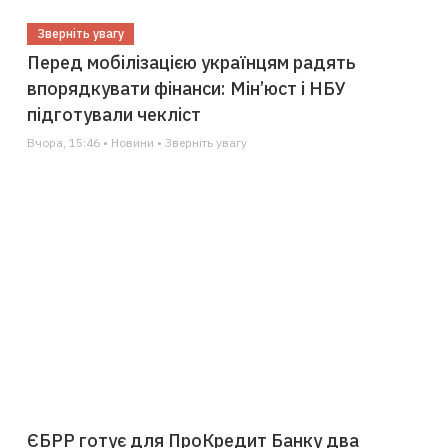
Зверніть увагу
Перед мобілізацією українцям радять
впорядкувати фінанси: Мін’юст і НБУ
підготували чекліст
Вчора, 15:46 • Новини • Зверніть увагу
ЄБРР готує для ПроКредит Банку два