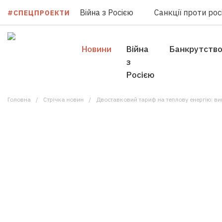
Війна з Росією
Санкції проти росі
#СПЕЦПРОЕКТИ
Новини
Війна
Банкрутств
з
Росією
Головна
Стрічка новин
Двоставковий тариф на теплову енергію: в