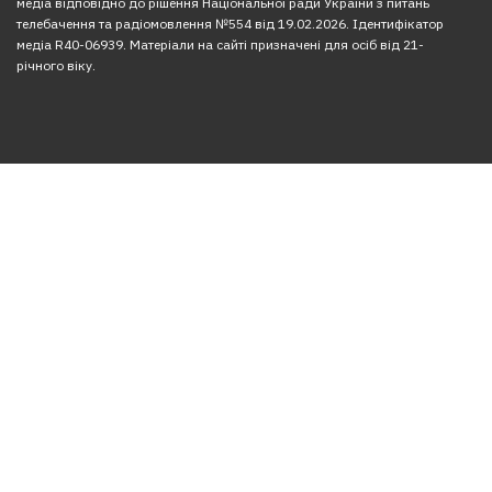
медіа відповідно до рішення Національної ради України з питань
телебачення та радіомовлення №554 від 19.02.2026. Ідентифікатор
медіа R40-06939. Матеріали на сайті призначені для осіб від 21-
річного віку.