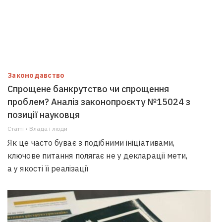
Законодавство
Спрощене банкрутство чи спрощення
проблем? Аналіз законопроєкту №15024 з
позиції науковця
Статті • Влада i люди
Як це часто буває з подібними ініціативами,
ключове питання полягає не у декларації мети,
а у якості її реалізації