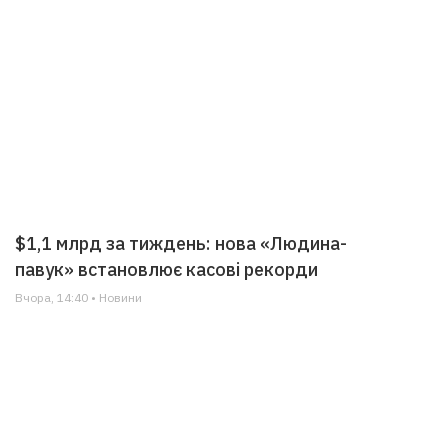
$1,1 млрд за тиждень: нова «Людина-
павук» встановлює касові рекорди
Вчора, 14:40 • Новини