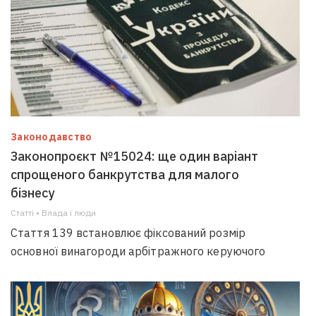
Законодавство
Законопроєкт №15024: ще один варіант
спрощеного банкрутства для малого
бізнесу
Статті • Влада i люди
Стаття 139 встановлює фіксований розмір
основної винагороди арбітражного керуючого