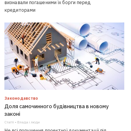
визнавали погашеними їх борги перед
кредиторами
Законодавство
Доля самочинного будівництва в новому
законі
Статті • Влада i люди
Не всі порушення проектної документації під