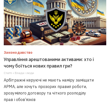
Законодавство
Управління арештованими активами: хто і
чому боїться нових правил гри?
Статті • Влада i люди
Арбітражні керуючі не мають наміру заміщати
АРМА, але хочуть прозорих правил роботи,
зрозумілого договору та чіткого розподілу
прав і обов’язків