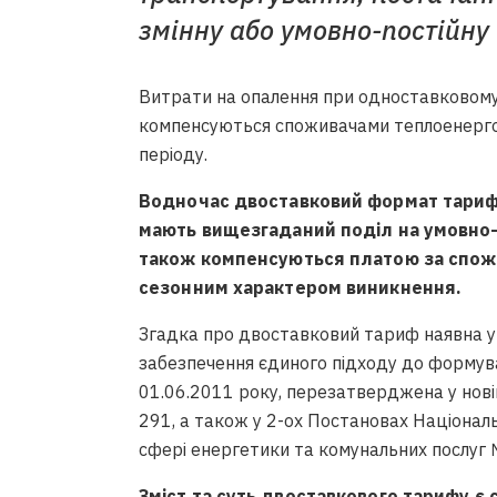
змінну або умовно-постійну 
Витрати на опалення при одноставковом
компенсуються споживачами теплоенерг
періоду.
Водночас двоставковий формат тарифу
мають вищезгаданий поділ на умовно-з
також компенсуються платою за спож
сезонним характером виникнення.
Згадка про двоставковий тариф наявна у 
забезпечення єдиного підходу до формува
01.06.2011 року, перезатверджена у нові
291, а також у 2-ох Постановах Національ
сфері енергетики та комунальних послуг 
Зміст та суть двоставкового тарифу є