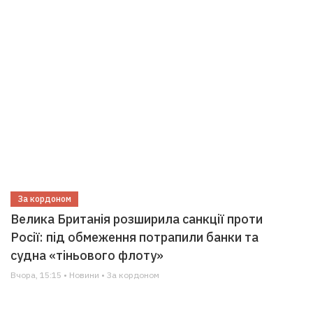
За кордоном
Велика Британія розширила санкції проти
Росії: під обмеження потрапили банки та
судна «тіньового флоту»
Вчора, 15:15 • Новини • За кордоном