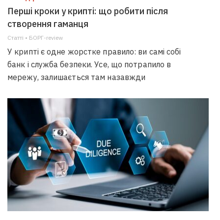
Перші кроки у крипті: що робити після
створення гаманця
Статті • БОРГ-review
У крипті є одне жорстке правило: ви самі собі
банк і служба безпеки. Усе, що потрапило в
мережу, залишається там назавжди