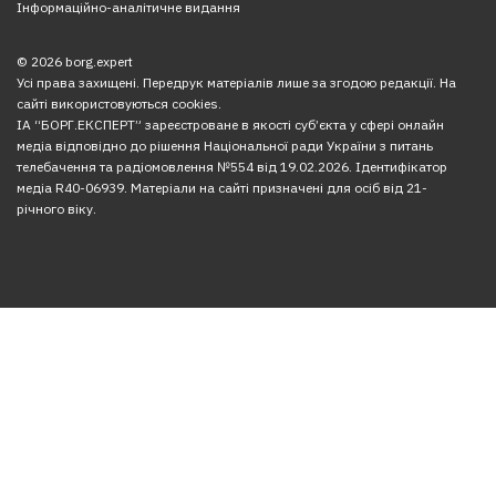
Інформаційно-аналітичне видання
© 2026 borg.expert
Усі права захищені. Передрук матеріалів лише за згодою редакції. На
сайті використовуються cookies.
ІА “БОРГ.ЕКСПЕРТ” зареєстроване в якості суб’єкта у сфері онлайн
медіа відповідно до рішення Національної ради України з питань
телебачення та радіомовлення №554 від 19.02.2026. Ідентифікатор
медіа R40-06939. Матеріали на сайті призначені для осіб від 21-
річного віку.