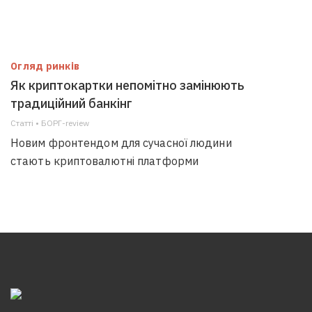
Огляд ринків
Як криптокартки непомітно замінюють
традиційний банкінг
Статті • БОРГ-review
Новим фронтендом для сучасної людини
стають криптовалютні платформи