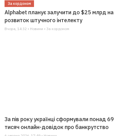
За кордоном
Alphabet планує залучити до $25 млрд на
розвиток штучного інтелекту
Вчора, 14:32 • Новини • За кордоном
За пів року українці сформували понад 69
тисяч онлайн-довідок про банкрутство
6 серпня 2026, 17:49 • Новини