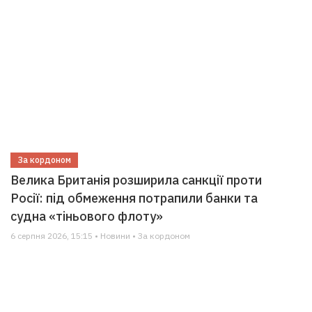
За кордоном
Велика Британія розширила санкції проти
Росії: під обмеження потрапили банки та
судна «тіньового флоту»
6 серпня 2026, 15:15 • Новини • За кордоном