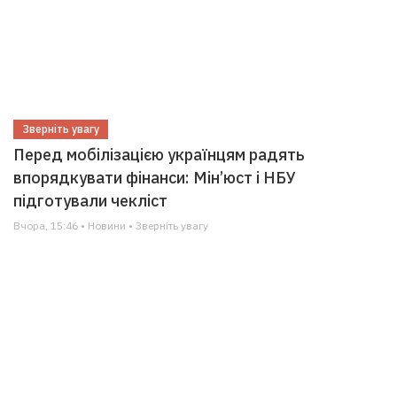
Зверніть увагу
Перед мобілізацією українцям радять
впорядкувати фінанси: Мін’юст і НБУ
підготували чекліст
Вчора, 15:46 • Новини • Зверніть увагу