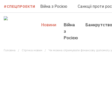
Війна з Росією
Санкції проти росі
#СПЕЦПРОЕКТИ
Новини
Війна
Банкрутств
з
Росією
Головна
Стрічка новин
Чи можна отримувати фінансову допомогу у Німеччи