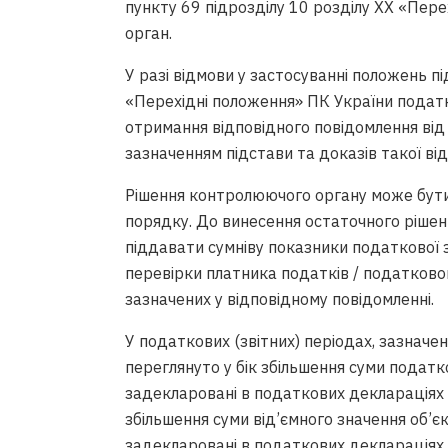
пункту 69 підрозділу 10 розділу ХХ «Пере
орган.
У разі відмови у застосуванні положень пі
«Перехідні положення» ПК України податк
отримання відповідного повідомлення від
зазначенням підстави та доказів такої ві
Рішення контролюючого органу може бути
порядку. До винесення остаточного ріше
піддавати сумніву показники податкової з
перевірки платника податків / податковог
зазначених у відповідному повідомленні.
У податкових (звітних) періодах, зазначе
переглянуто у бік збільшення суми податко
задекларовані в податкових деклараціях за
збільшення суми від’ємного значення об’
задекларовані в податкових деклараціях /