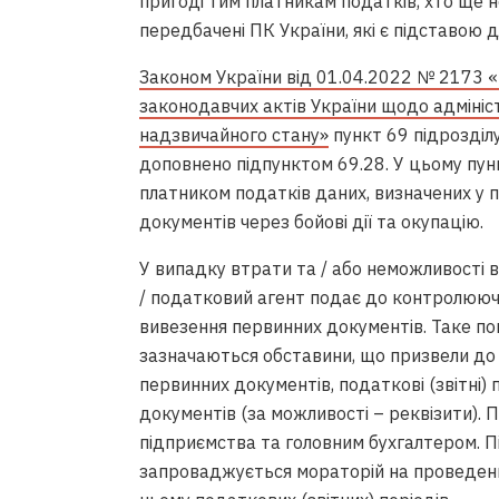
пригоді тим платникам податків, хто ще 
передбачені ПК України, які є підставою 
Законом України від 01.04.2022 № 2173 «
законодавчих актів України щодо адмініс
надзвичайного стану»
пункт 69 підрозділ
доповнено підпунктом 69.28. У цьому пу
платником податків даних, визначених у п
документів через бойові дії та окупацію.
У випадку втрати та / або неможливості 
/ податковий агент подає до контролююч
вивезення первинних документів. Таке по
зазначаються обставини, що призвели до 
первинних документів, податкові (звітні)
документів (за можливості – реквізити). 
підприємства та головним бухгалтером. П
запроваджується мораторій на проведен