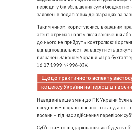
періоди, у бік збільшення суми бюджетно
заявлені в податкових деклараціях за зазн
Таким чином, користуючись вказаним пра
агент отримає навіть після закінчення аб
до нього не прийдуть контролюючі органи 
від відповідальності за відсутність докум
визначені Законом України «Про бухгалтерс
16.07.1999 № 996-XIV.
Щодо практичного аспекту застосу
кодексу України на період дії воєн
Наведені вище зміни до ПК України були в
введенням в країні воєнного стану, а отж
восени – під час здійснення перевірок су
Суб’єктам господарювання, які будуть об