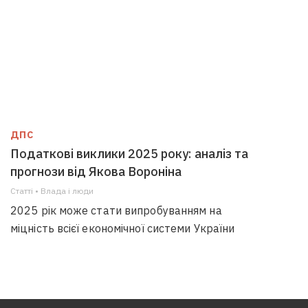
ДПС
Податкові виклики 2025 року: аналіз та
прогнози від Якова Вороніна
Статті • Влада i люди
2025 рік може стати випробуванням на
міцність всієї економічної системи України