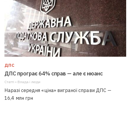
ДПС
ДПС програє 64% справ — але є нюанс
Статті • Влада i люди
Наразі середня «ціна» виграної справи ДПС —
16,4 млн грн