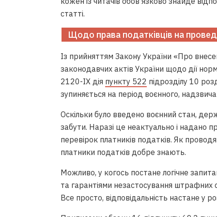
кожен із читачів обов’язково знайде відпов
статті.
Щодо права податківців на провед
Із прийняттям Закону України «Про внесе
законодавчих актів України щодо дії норм
2120-IX дія
пункту 522
підрозділу 10 роз
зупиняється на період воєнного, надзвича
Оскільки було введено воєнний стан, дер
забути. Наразі це неактуально і надано 
перевірок платників податків. Як проводя
платники податків добре знають.
Можливо, у когось постане логічне запитан
та гарантіями незастосування штрафних са
Все просто, відповідальність настане у ро