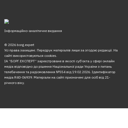
Інформаційно-аналітичне видання
© 2026 borg.expert
Усі права захищені. Передрук матеріалів лише за згодою редакції. На
сайті використовуються cookies.
ІА “БОРГ.ЕКСПЕРТ” зареєстроване в якості суб’єкта у сфері онлайн
медіа відповідно до рішення Національної ради України з питань
телебачення та радіомовлення №554 від 19.02.2026. Ідентифікатор
медіа R40-06939. Матеріали на сайті призначені для осіб від 21-
річного віку.