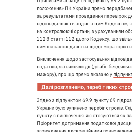
Приписами абзацу 16 підпункту 69.2 пункт
положення» ПК України прямо передбачен
за результатами проведення перевірок до
відповідальність згідно з цим Кодексом,
на контролюючі органи, з урахуванням о
112.8 статті 112 цього Кодексу, що звіль
вимоги законодавства щодо мораторію н
Виключення щодо застосування відповіда
податків, які вчиняли дії (дії або бездіял
мажору), про що прямо вказано у
підпункт
Далі розглянемо, перебіг яких строк
Згідно з підпунктом 69.9 пункту 69 підро
України було зупинено перебіг строків. Сл
пункту є виключення, які стосуються як пл
Пріоритет дотримання податкової дисцип
зловживання дискреційними повноважен