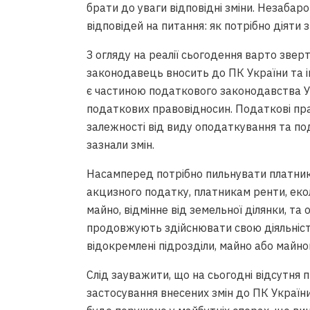
брати до уваги відповідні зміни. Незабар
відповідей на питання: як потрібно діяти 
З огляду на реалії сьогодення варто зверта
законодавець вносить до ПК України та і
є частиною податкового законодавства У
податкових правовідносин. Податкові пр
залежності від виду оподаткування та пода
зазнали змін.
Насамперед потрібно пильнувати платник
акцизного податку, платникам ренти, еко
майно, відмінне від земельної ділянки, та
продовжують здійснювати свою діяльніст
відокремлені підрозділи, майно або майнов
Слід зауважити, що на сьогодні відсутня
застосування внесених змін до ПК України