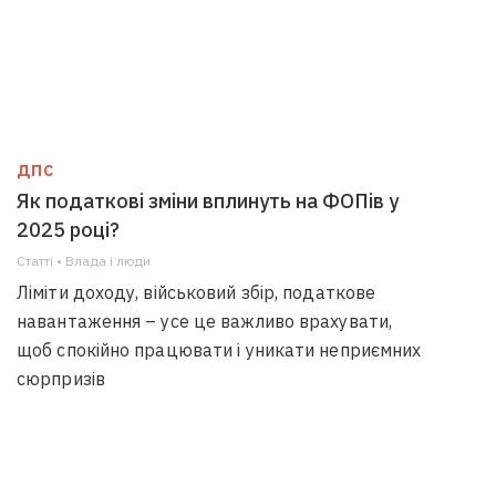
ДПС
Як податкові зміни вплинуть на ФОПів у
2025 році?
Статті • Влада i люди
Ліміти доходу, військовий збір, податкове
навантаження – усе це важливо врахувати,
щоб спокійно працювати і уникати неприємних
сюрпризів