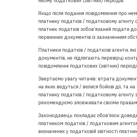
ньому податкових (звітних) періодів.
Якщо після подання повідомлення про не
платнику податків / податковому агенту 
платник податків зобов’язаний подати д
первинних документів із зазначенням обст
Платники податків / податкові агенти, як
документів, не підлягають перевірці ко
повідомленні податкових (звітних) періодів
Звертаємо увагу читачів: втрата документ
на яких ведуться / велися бойові дії, та 
платнику податків / податковому агенту 
рекомендуємо зловживати своїми правами
Законодавець покладає обов’язок доведен
платником податків / податковим агенто
визначених у податковій звітності платни