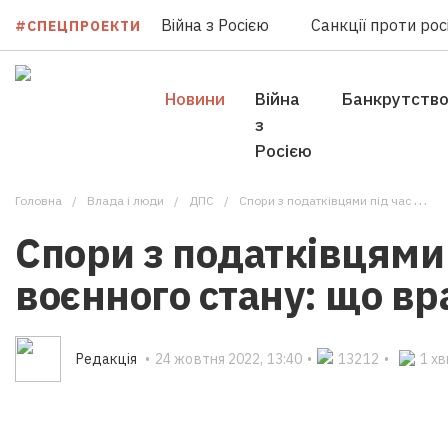
Війна з Росією
Санкції проти росі
#СПЕЦПРОЕКТИ
Новини
Війна
Банкрутств
з
Росією
Головна
Влада i люди
ДПС
Спори з податківцями під час воєнного стану: що врахувати?
Спори з податківцями 
воєнного стану: що вр
Редакцiя
•
24 жовтня 2022, 13:40
•
13212
•
1 х