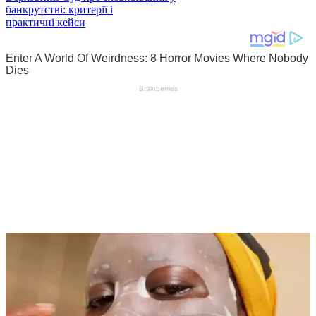
банкрутстві: критерії і
практичні кейси