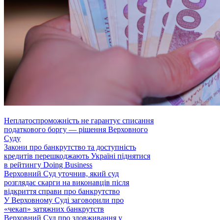
Неплатоспроможність не гарантує списання
податкового боргу — рішення Верховного
Суду
Закони про банкрутство та доступність
кредитів перешкоджають Україні піднятися
в рейтингу Doing Business
Верховний Суд уточнив, який суд
розглядає скарги на виконавців після
відкриття справи про банкрутство
У Верховному Суді заговорили про
«чекап» затяжних банкрутств
Верховний Суд про зловживання у