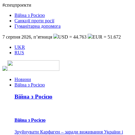
#спецпроекти
Війна з Росією
Санкції проти росії
Гуманітарна допомога
7 серпня 2026, п’ятниця
USD = 44.763
EUR = 51.672
UKR
RUS
Новини
Війна з Росією
Війна з Росією
Війна з Росією
Зруйнувати Карфаген – заради виживання України і