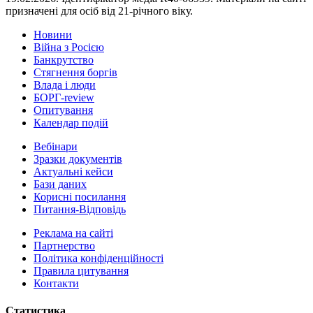
призначені для осіб від 21-річного віку.
Новини
Війна з Росією
Банкрутство
Стягнення боргiв
Влада i люди
БОРГ-review
Опитування
Календар подій
Вебінари
Зразки документів
Актуальні кейси
Бази даних
Корисні посилання
Питання-Відповідь
Реклама на сайтi
Партнерство
Політика конфіденційності
Правила цитування
Контакти
Статистика