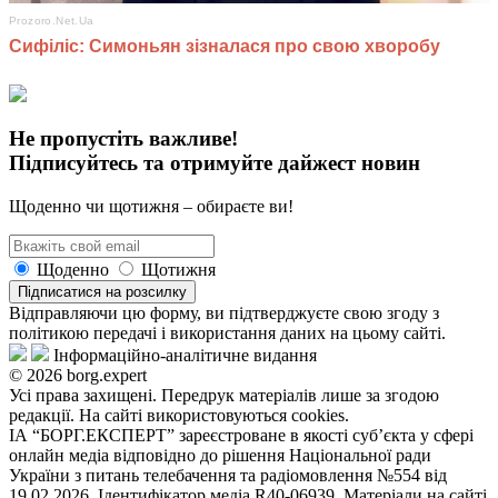
Не пропустіть важливе!
Підписуйтесь та отримуйте дайжест новин
Щоденно чи щотижня – обираєте ви!
Щоденно
Щотижня
Підписатися на розсилку
Відправляючи цю форму, ви підтверджуєте свою згоду з
політикою передачі і використання даних на цьому сайті.
Інформаційно-аналітичне видання
© 2026 borg.expert
Усі права захищені. Передрук матеріалів лише за згодою
редакції. На сайті використовуються cookies.
ІА “БОРГ.ЕКСПЕРТ” зареєстроване в якості суб’єкта у сфері
онлайн медіа відповідно до рішення Національної ради
України з питань телебачення та радіомовлення №554 від
19.02.2026. Ідентифікатор медіа R40-06939. Матеріали на сайті