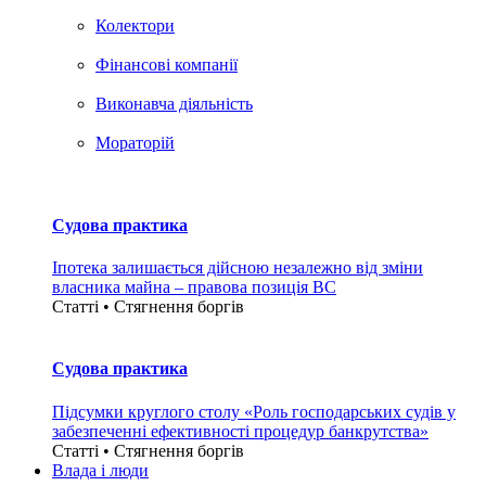
Колектори
Фінансові компанії
Виконавча діяльність
Мораторій
Судова практика
Іпотека залишається дійсною незалежно від зміни
власника майна – правова позиція ВС
Статті • Стягнення боргiв
Судова практика
Підсумки круглого столу «Роль господарських судів у
забезпеченні ефективності процедур банкрутства»
Статті • Стягнення боргiв
Влада i люди