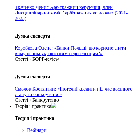
Ткаченко Денис
Арбітражний керуючий, член
Дисциплінарної комісії арбітражних керуючих (2021-
2023)
Думка експерта
Коробкова Олена: «Банки Польщі: що корисно знати
вимушеним українським переселенцям?»
Статті • БОРГ-review
Думка експерта
Смолов Костянтин: «Іпотечні кредити під час воєнного
стану та банкрутство»
Статті • Банкрутство
Теорія i практика
Теорія i практика
Вебінари