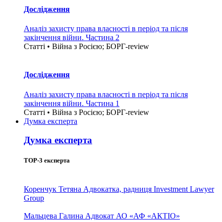
Дослідження
Аналіз захисту права власності в період та після
закінчення війни. Частина 2
Статті • Війна з Росією; БОРГ-review
Дослідження
Аналіз захисту права власності в період та після
закінчення війни. Частина 1
Статті • Війна з Росією; БОРГ-review
Думка експерта
Думка експерта
TOP-3 експерта
Коренчук Тетяна
Адвокатка, радниця Investment Lawyer
Group
Мальцева Галина
Адвокат АО «АФ «АКТІО»