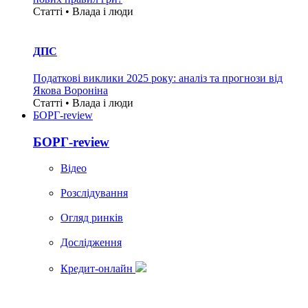
Статті • Влада i люди
ДПС
Податкові виклики 2025 року: аналіз та прогнози від
Якова Вороніна
Статті • Влада i люди
БОРГ-review
БОРГ-review
Вiдео
Розслідування
Огляд ринків
Дослідження
Кредит-онлайн