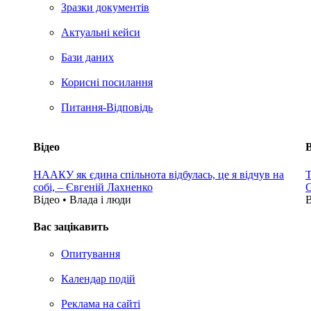
Зразки документів
Актуальні кейси
Бази даних
Корисні посилання
Питання-Відповідь
Відео
В
НААКУ як єдина спільнота відбулась, це я відчув на
Т
собі, – Євгеній Лахненко
С
Відео • Влада i люди
В
Вас зацікавить
Опитування
Календар подій
Реклама на сайтi