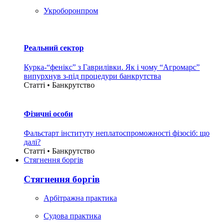
Укроборонпром
Реальний сектор
Курка-“фенікс” з Гаврилівки. Як і чому “Агромарс”
випурхнув з-під процедури банкрутства
Статті • Банкрутство
Фізичні особи
Фальстарт інституту неплатоспроможності фізосіб: що
далі?
Статті • Банкрутство
Стягнення боргiв
Стягнення боргiв
Арбітражна практика
Судова практика