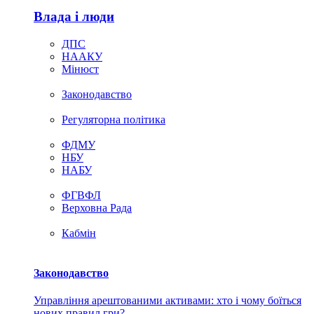
Влада i люди
ДПС
НААКУ
Мінюст
Законодавство
Регуляторна політика
ФДМУ
НБУ
НАБУ
ФГВФЛ
Верховна Рада
Кабмін
Законодавство
Управління арештованими активами: хто і чому боїться
нових правил гри?