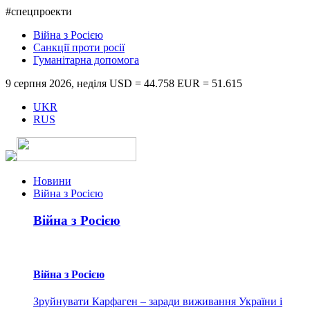
#спецпроекти
Війна з Росією
Санкції проти росії
Гуманітарна допомога
9 серпня 2026, неділя
USD = 44.758
EUR = 51.615
UKR
RUS
Новини
Війна з Росією
Війна з Росією
Війна з Росією
Зруйнувати Карфаген – заради виживання України і