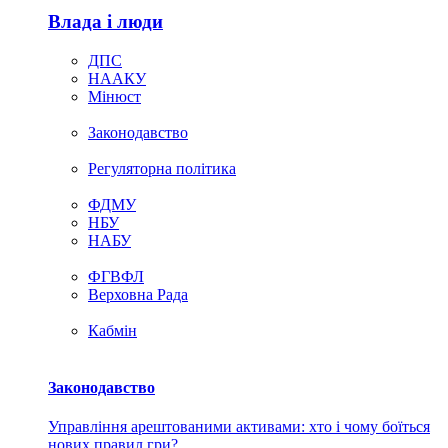
Влада i люди
ДПС
НААКУ
Мінюст
Законодавство
Регуляторна політика
ФДМУ
НБУ
НАБУ
ФГВФЛ
Верховна Рада
Кабмін
Законодавство
Управління арештованими активами: хто і чому боїться
нових правил гри?