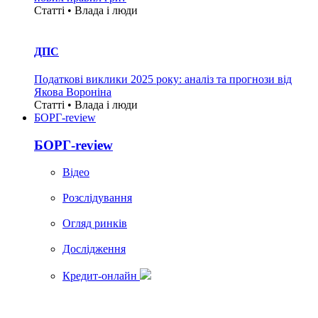
Статті • Влада i люди
ДПС
Податкові виклики 2025 року: аналіз та прогнози від
Якова Вороніна
Статті • Влада i люди
БОРГ-review
БОРГ-review
Вiдео
Розслідування
Огляд ринків
Дослідження
Кредит-онлайн