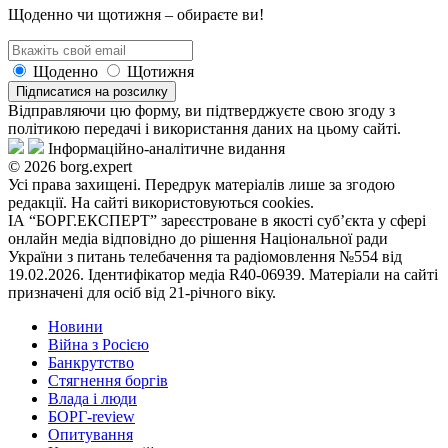
Щоденно чи щотижня – обираєте ви!
Щоденно
Щотижня
Підписатися на розсилку
Відправляючи цю форму, ви підтверджуєте свою згоду з
політикою передачі і використання даних на цьому сайті.
Інформаційно-аналітичне видання
© 2026 borg.expert
Усі права захищені. Передрук матеріалів лише за згодою
редакції. На сайті використовуються cookies.
ІА “БОРГ.ЕКСПЕРТ” зареєстроване в якості суб’єкта у сфері
онлайн медіа відповідно до рішення Національної ради
України з питань телебачення та радіомовлення №554 від
19.02.2026. Ідентифікатор медіа R40-06939. Матеріали на сайті
призначені для осіб від 21-річного віку.
Новини
Війна з Росією
Банкрутство
Стягнення боргiв
Влада i люди
БОРГ-review
Опитування