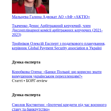
Мальцева Галина
Адвокат АО «АФ «АКТІО»
Ткаченко Денис
Арбітражний керуючий, член
Дисциплінарної комісії арбітражних керуючих (2021-
2023)
Тройніков Олексій
Експерт з податкового планування,
керівник Global Payment Security association в Україні
Думка експерта
Коробкова Олена: «Банки Польщі: що корисно знати
вимушеним українським переселенцям?»
Статті • БОРГ-review
Думка експерта
Смолов Костянтин: «Іпотечні кредити під час воєнного
стану та банкрутство»