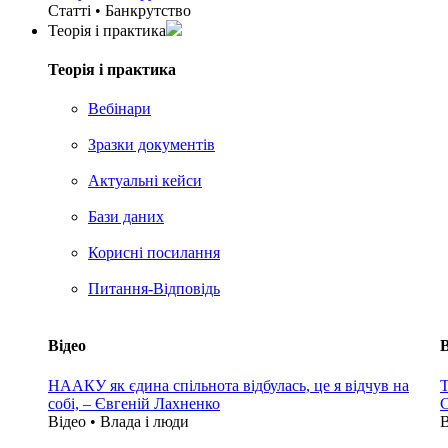
Статті • Банкрутство
Теорія i практика
Теорія i практика
Вебінари
Зразки документів
Актуальні кейси
Бази даних
Корисні посилання
Питання-Відповідь
Відео
В
НААКУ як єдина спільнота відбулась, це я відчув на
Т
собі, – Євгеній Лахненко
С
Відео • Влада i люди
В