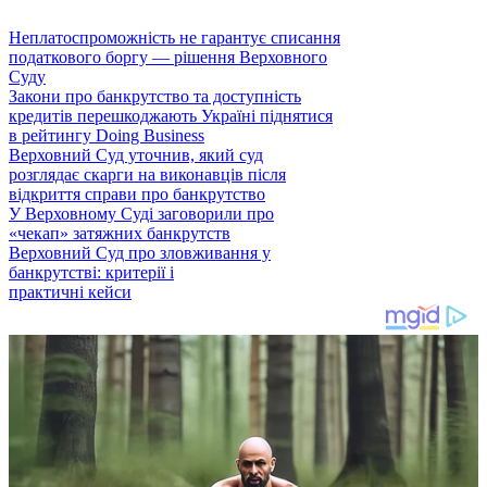
Неплатоспроможність не гарантує списання
податкового боргу — рішення Верховного
Суду
Закони про банкрутство та доступність
кредитів перешкоджають Україні піднятися
в рейтингу Doing Business
Верховний Суд уточнив, який суд
розглядає скарги на виконавців після
відкриття справи про банкрутство
У Верховному Суді заговорили про
«чекап» затяжних банкрутств
Верховний Суд про зловживання у
банкрутстві: критерії і
практичні кейси