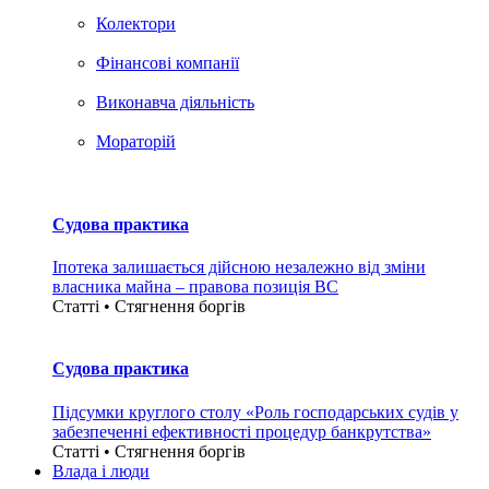
Колектори
Фінансові компанії
Виконавча діяльність
Мораторій
Судова практика
Іпотека залишається дійсною незалежно від зміни
власника майна – правова позиція ВС
Статті • Стягнення боргiв
Судова практика
Підсумки круглого столу «Роль господарських судів у
забезпеченні ефективності процедур банкрутства»
Статті • Стягнення боргiв
Влада i люди