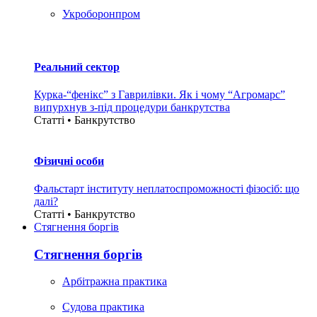
Укроборонпром
Реальний сектор
Курка-“фенікс” з Гаврилівки. Як і чому “Агромарс”
випурхнув з-під процедури банкрутства
Статті • Банкрутство
Фізичні особи
Фальстарт інституту неплатоспроможності фізосіб: що
далі?
Статті • Банкрутство
Стягнення боргiв
Стягнення боргiв
Арбітражна практика
Судова практика