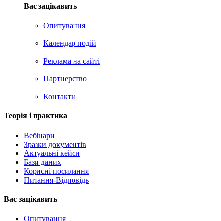
Вас зацікавить
Опитування
Календар подій
Реклама на сайтi
Партнерство
Контакти
Теорія i практика
Вебінари
Зразки документів
Актуальні кейси
Бази даних
Корисні посилання
Питання-Відповідь
Вас зацiкавить
Опитування