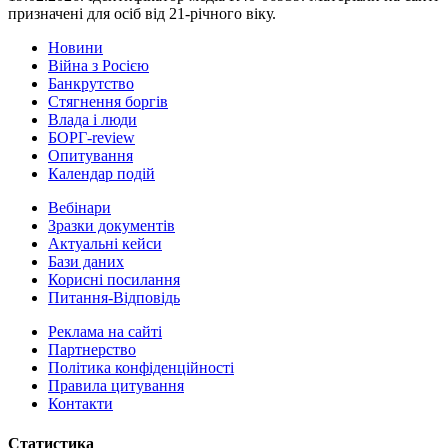
призначені для осіб від 21-річного віку.
Новини
Війна з Росією
Банкрутство
Стягнення боргiв
Влада i люди
БОРГ-review
Опитування
Календар подій
Вебінари
Зразки документів
Актуальні кейси
Бази даних
Корисні посилання
Питання-Відповідь
Реклама на сайтi
Партнерство
Політика конфіденційності
Правила цитування
Контакти
Статистика