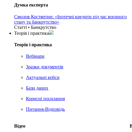
Думка експерта
Смолов Костянтин: «Іпотечні кредити під час воєнного
стану та банкрутство»
Статті • Банкрутство
Теорія i практика
Теорія i практика
Вебінари
Зразки документів
Актуальні кейси
Бази даних
Корисні посилання
Питання-Відповідь
Відео
В