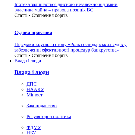
Іпотека залишається дійсною незалежно від зміни
власника майна – правова позиція ВС
Статті • Стягнення боргiв
Судова практика
Підсумки круглого столу «Роль господарських судів у
забезпеченні ефективності процедур банкрутства»
Статті • Стягнення боргiв
Влада i люди
Влада i люди
ДПС
НААКУ
Мінюст
Законодавство
Регуляторна політика
ФДМУ
НБУ