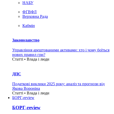
НАБУ
ФГВФЛ
Верховна Рада
Кабмін
Законодавство
Управління арештованими активами: хто і чому боїться
нових правил гри?
Статті • Влада i люди
ДПС
Податкові виклики 2025 року: аналіз та прогнози від
Якова Вороніна
Статті • Влада i люди
БОРГ-review
БОРГ-review