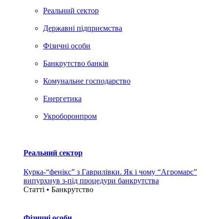
Реальний сектор
Державні підприємства
Фізичні особи
Банкрутство банків
Комунальне господарство
Енергетика
Укроборонпром
Реальний сектор
Курка-“фенікс” з Гаврилівки. Як і чому “Агромарс”
випурхнув з-під процедури банкрутства
Статті • Банкрутство
Фізичні особи