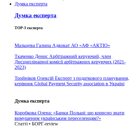
Думка експерта
Думка експерта
TOP-3 експерта
Мальцева Галина
Адвокат АО «АФ «АКТІО»
Ткаченко Денис
Арбітражний керуючий, член
Дисциплінарної комісії арбітражних керуючих (2021-
2023)
Тройніков Олексій
Експерт з податкового планування,
керівник Global Payment Security association в Україні
Думка експерта
Коробкова Олена: «Банки Польщі: що корисно знати
вимушеним українським переселенцям?»
Статті • БОРГ-review