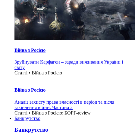
Війна з Росією
Зруйнувати Карфаген – заради виживання України і
світу
Статті • Війна з Росією
Війна з Росією
Аналіз захисту права власності в період та після
закінчення війни. Частина 2
Статті • Війна з Росією; БОРГ-review
Банкрутство
Банкрутство