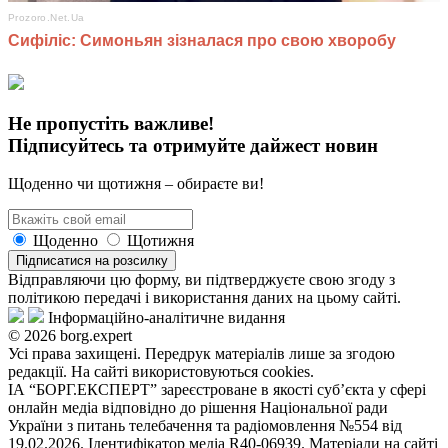
Не пропустіть важливе!
Підписуйтесь та отримуйте дайжест новин
Щоденно чи щотижня – обираєте ви!
Щоденно
Щотижня
Підписатися на розсилку
Відправляючи цю форму, ви підтверджуєте свою згоду з
політикою передачі і використання даних на цьому сайті.
Інформаційно-аналітичне видання
© 2026 borg.expert
Усі права захищені. Передрук матеріалів лише за згодою
редакції. На сайті використовуються cookies.
ІА “БОРГ.ЕКСПЕРТ” зареєстроване в якості суб’єкта у сфері
онлайн медіа відповідно до рішення Національної ради
України з питань телебачення та радіомовлення №554 від
19.02.2026. Ідентифікатор медіа R40-06939. Матеріали на сайті