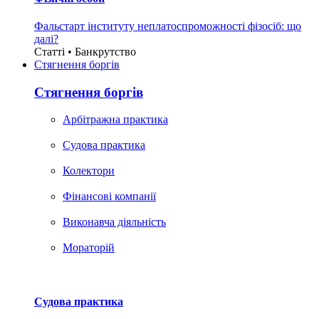
Фальстарт інституту неплатоспроможності фізосіб: що
далі?
Статті • Банкрутство
Стягнення боргiв
Стягнення боргiв
Арбітражна практика
Судова практика
Колектори
Фінансові компанії
Виконавча діяльність
Мораторій
Судова практика