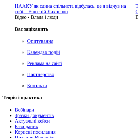
НААКУ як єдина спільнота відбулась, це я відчув на
Т
собі, – Євгеній Лахненко
С
Відео • Влада i люди
В
Вас зацікавить
Опитування
Календар подій
Реклама на сайтi
Партнерство
Контакти
Теорія i практика
Вебінари
Зразки документів
Актуальні кейси
Бази даних
Корисні посилання
Питання-Відповідь