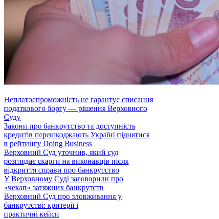
Неплатоспроможність не гарантує списання
податкового боргу — рішення Верховного
Суду
Закони про банкрутство та доступність
кредитів перешкоджають Україні піднятися
в рейтингу Doing Business
Верховний Суд уточнив, який суд
розглядає скарги на виконавців після
відкриття справи про банкрутство
У Верховному Суді заговорили про
«чекап» затяжних банкрутств
Верховний Суд про зловживання у
банкрутстві: критерії і
практичні кейси