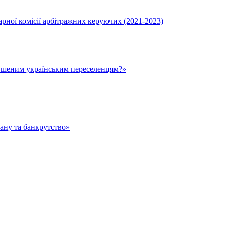
ної комісії арбітражних керуючих (2021-2023)
ушеним українським переселенцям?»
тану та банкрутство»