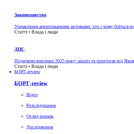
Законодавство
Управління арештованими активами: хто і чому боїться н
Статті • Влада i люди
ДПС
Податкові виклики 2025 року: аналіз та прогнози від Яко
Статті • Влада i люди
БОРГ-review
БОРГ-review
Вiдео
Розслідування
Огляд ринків
Дослідження