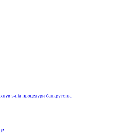
рхнув з-під процедури банкрутства
і?