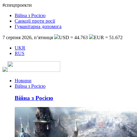
#спецпроекти
Війна з Росією
Санкції проти росії
Гуманітарна допомога
7 серпня 2026, п’ятниця
USD = 44.763
EUR = 51.672
UKR
RUS
Новини
Війна з Росією
Війна з Росією