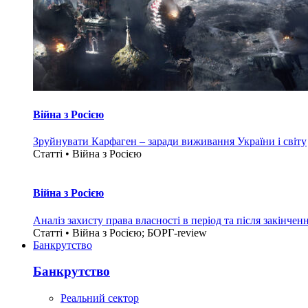
Війна з Росією
Зруйнувати Карфаген – заради виживання України і світу
Статті • Війна з Росією
Війна з Росією
Аналіз захисту права власності в період та після закінчен
Статті • Війна з Росією; БОРГ-review
Банкрутство
Банкрутство
Реальний сектор