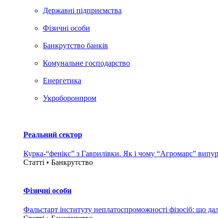
Державні підприємства
Фізичні особи
Банкрутство банків
Комунальне господарство
Енергетика
Укроборонпром
Реальний сектор
Курка-“фенікс” з Гаврилівки. Як і чому “Агромарс” випу
Статті • Банкрутство
Фізичні особи
Фальстарт інституту неплатоспроможності фізосіб: що дал