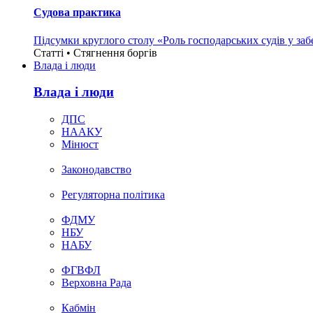
Судова практика
Підсумки круглого столу «Роль господарських судів у за
Статті • Стягнення боргiв
Влада i люди
Влада i люди
ДПС
НААКУ
Мінюст
Законодавство
Регуляторна політика
ФДМУ
НБУ
НАБУ
ФГВФЛ
Верховна Рада
Кабмін