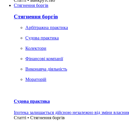
Статті • Банкрутство
Стягнення боргiв
Стягнення боргiв
Арбітражна практика
Судова практика
Колектори
Фінансові компанії
Виконавча діяльність
Мораторій
Судова практика
Іпотека залишається дійсною незалежно від зміни власни
Статті • Стягнення боргiв