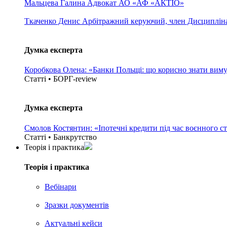
Мальцева Галина
Адвокат АО «АФ «АКТІО»
Ткаченко Денис
Арбітражний керуючий, член Дисциплінар
Думка експерта
Коробкова Олена: «Банки Польщі: що корисно знати вим
Статті • БОРГ-review
Думка експерта
Смолов Костянтин: «Іпотечні кредити під час воєнного с
Статті • Банкрутство
Теорія i практика
Теорія i практика
Вебінари
Зразки документів
Актуальні кейси