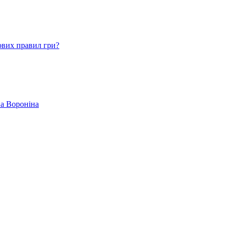
ових правил гри?
ва Вороніна