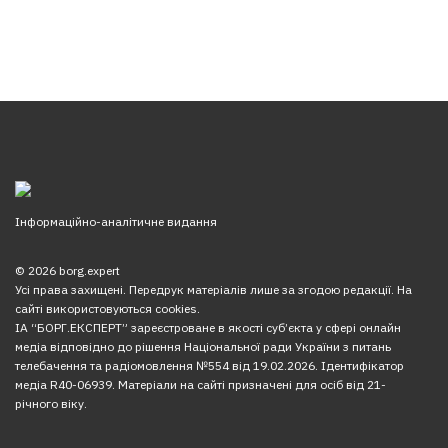
Інформаційно-аналітичне видання
© 2026 borg.expert
Усі права захищені. Передрук матеріалів лише за згодою редакції. На
сайті використовуються cookies.
ІА “БОРГ.ЕКСПЕРТ” зареєстроване в якості суб’єкта у сфері онлайн
медіа відповідно до рішення Національної ради України з питань
телебачення та радіомовлення №554 від 19.02.2026. Ідентифікатор
медіа R40-06939. Матеріали на сайті призначені для осіб від 21-
річного віку.