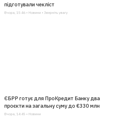
підготували чекліст
Вчора, 15:46 • Новини • Зверніть увагу
ЄБРР готує для ПроКредит Банку два
проєкти на загальну суму до €330 млн
Вчора, 14:45 • Новини