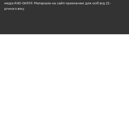
медіа R40-06939. Матеріали на сайті призначені для осіб від 21-
річного віку.