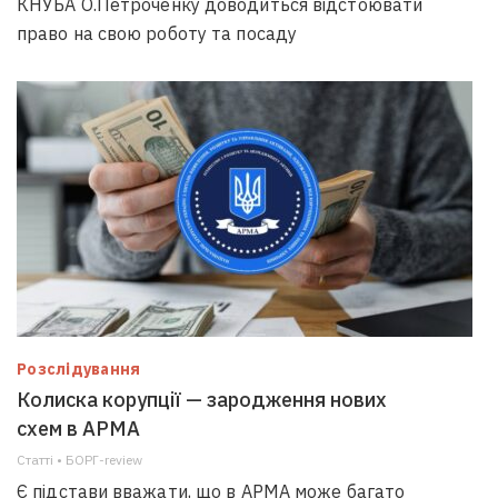
КНУБА О.Петроченку доводиться відстоювати
право на свою роботу та посаду
Розслідування
Колиска корупції — зародження нових
схем в АРМА
Статті • БОРГ-review
Є підстави вважати, що в АРМА може багато