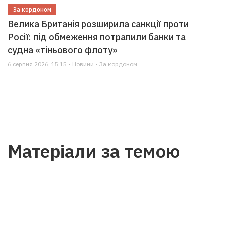
За кордоном
Велика Британія розширила санкції проти
Росії: під обмеження потрапили банки та
судна «тіньового флоту»
6 серпня 2026, 15:15 • Новини • За кордоном
Матеріали за темою