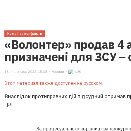
Колізії та конфлікти
«Волонтер» продав 4 а
призначені для ЗСУ – 
16 листопада 2022, 15:38
•
Новини
•
408
Этот материал также доступен на русском
Внаслідок протиправних дій підсудний отримав пр
грн
За процесуального керівництва прокурорі