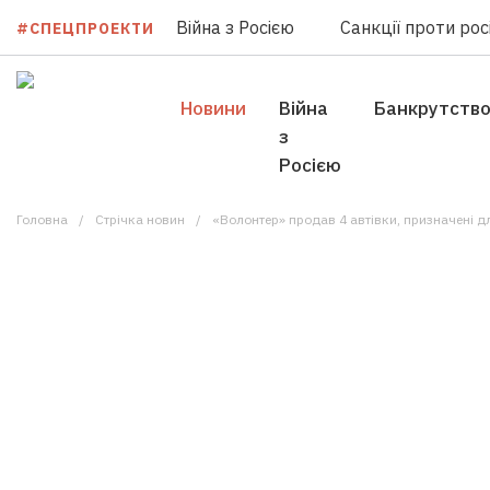
Війна з Росією
Санкції проти росі
#СПЕЦПРОЕКТИ
Новини
Війна
Банкрутств
з
Росією
Головна
Стрічка новин
«Волонтер» продав 4 автівки, призначені дл