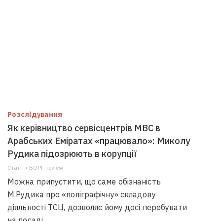
Розслідування
Як керівництво сервісцентрів МВС в
Арабських Еміратах «працювало»: Миколу
Рудика підозрюють в корупції
Статті • БОРГ-review
Можна припустити, що саме обізнаність
М.Рудика про «поліграфічну» складову
діяльності ТСЦ, дозволяє йому досі перебувати
на посаді