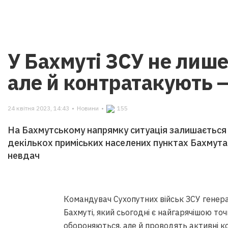
У Бахмуті ЗСУ не лиш
але й контратакують 
24 квітня 2023, 14:43
•
Новини
•
155
На Бахмутському напрямку ситуація залишається 
декількох приміських населених пунктах Бахмута 
невдач
Командувач Сухопутних військ ЗСУ генер
Бахмуті, який сьогодні є найгарячішою точ
обороняються,
але й проводять активні 