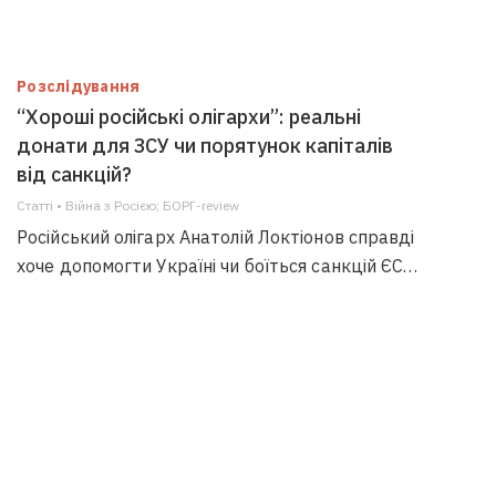
Розслідування
“Хороші російські олігархи”: реальні
донати для ЗСУ чи порятунок капіталів
від санкцій?
Статті • Війна з Росією; БОРГ-review
Російський олігарх Анатолій Локтіонов справді
хоче допомогти Україні чи боїться санкцій ЄС…