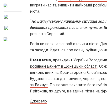
виграти час та знищити найкращі російськ
міста.
“
На Бахмутському напрямку ситуація зали
декількох приміських населених пунктах Б
розповів Сирський.
Росія не полишає спроб оточити місто. Дл
та заходи. Йдеться про повну руйнацію н
Нагадаємо
, президент України Володими
росіянам Бахмут в Донецькій області
. Осн
відкриє шлях на Краматорськ і Слов’янсь
Буданов назвав дві причини, через які, по
за Бахмут
. По-перше, захопити його публі
Прігожин, по-друге, це єдине місце на фрон
Джерело