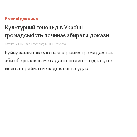
Розслідування
Культурний геноцид в Україні:
громадськість починає збирати докази
Статті • Війна з Росією; БОРГ-review
Руйнування фіксуються в різних громадах так,
аби зберігались метадані світлин – відтак, це
можна приймати як докази в судах