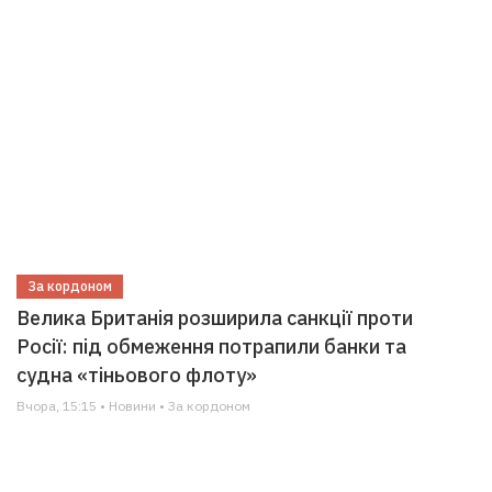
За кордоном
Велика Британія розширила санкції проти
Росії: під обмеження потрапили банки та
судна «тіньового флоту»
Вчора, 15:15 • Новини • За кордоном