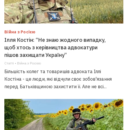
Війна з Росією
Ілля Костін: “Не знаю жодного випадку,
щоб хтось з керівництва адвокатури
пішов захищати Україну”
Статті • Війна з Росією
Більшість колег та товаришів адвоката Іллі
Костіна - це люди, які відчули своє зобов'язання
перед Батьківщиною захистити її. Але не всі...