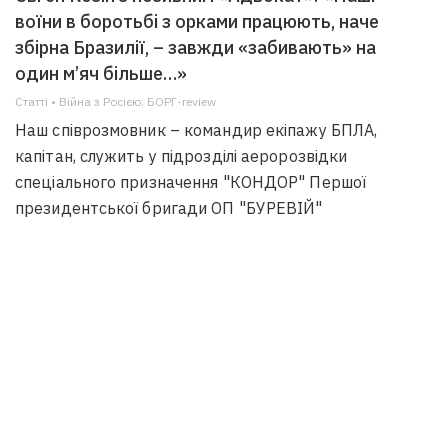
воїни в боротьбі з орками працюють, наче
збірна Бразилії, – завжди «забивають» на
один м’яч більше…»
Статті • Війна з Росією; БОРГ-review
Наш співрозмовник – командир екіпажу БПЛА,
капітан, служить у підрозділі аеророзвідки
спеціального призначення "КОНДОР" Першої
президентської бригади ОП "БУРЕВІЙ"