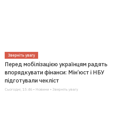
Зверніть увагу
Перед мобілізацією українцям радять
впорядкувати фінанси: Мін’юст і НБУ
підготували чекліст
Сьогодні, 15:46 • Новини • Зверніть увагу