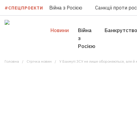
Війна з Росією
Санкції проти росі
#СПЕЦПРОЕКТИ
Новини
Війна
Банкрутств
з
Росією
Головна
Стрічка новин
У Бахмуті ЗСУ не лише обороняються, але й