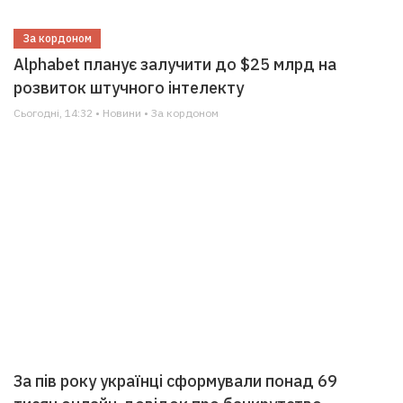
За кордоном
Alphabet планує залучити до $25 млрд на
розвиток штучного інтелекту
Сьогодні, 14:32 • Новини • За кордоном
За пів року українці сформували понад 69