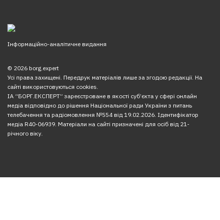
Інформаційно-аналітичне видання
© 2026 borg.expert
Усі права захищені. Передрук матеріалів лише за згодою редакції. На
сайті використовуються cookies.
ІА “БОРГ.ЕКСПЕРТ” зареєстроване в якості суб’єкта у сфері онлайн
медіа відповідно до рішення Національної ради України з питань
телебачення та радіомовлення №554 від 19.02.2026. Ідентифікатор
медіа R40-06939. Матеріали на сайті призначені для осіб від 21-
річного віку.