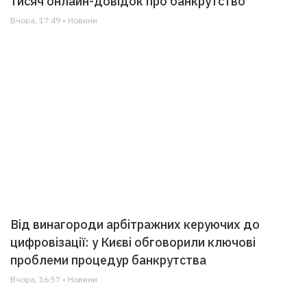
тисяч онлайн-довідок про банкрутство
Вчора, 17:49 • Новини
Від винагороди арбітражних керуючих до
цифровізації: у Києві обговорили ключові
проблеми процедур банкрутства
Вчора, 16:57 • Новини