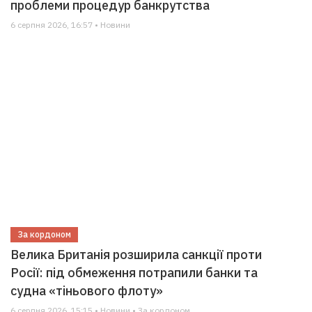
проблеми процедур банкрутства
6 серпня 2026, 16:57 • Новини
За кордоном
Велика Британія розширила санкції проти
Росії: під обмеження потрапили банки та
судна «тіньового флоту»
6 серпня 2026, 15:15 • Новини • За кордоном