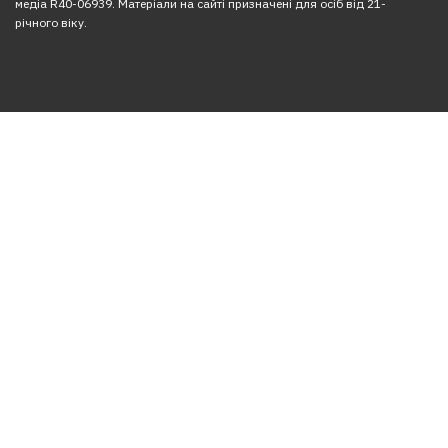
медіа R40-06939. Матеріали на сайті призначені для осіб від 21-
річного віку.