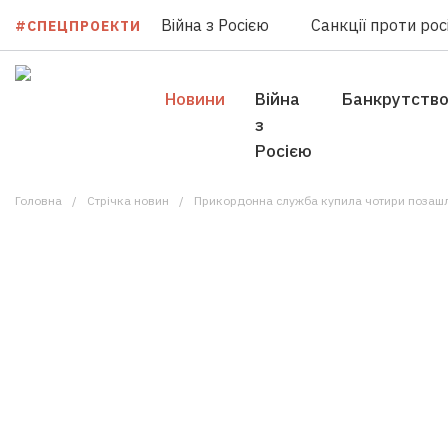
Війна з Росією
Санкції проти росі
#СПЕЦПРОЕКТИ
Новини
Війна
Банкрутств
з
Росією
Головна
Стрічка новин
Прикордонна служба купила чотири позашля