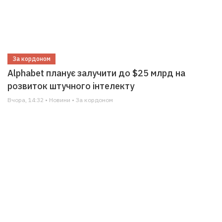
За кордоном
Alphabet планує залучити до $25 млрд на
розвиток штучного інтелекту
Вчора, 14:32 • Новини • За кордоном