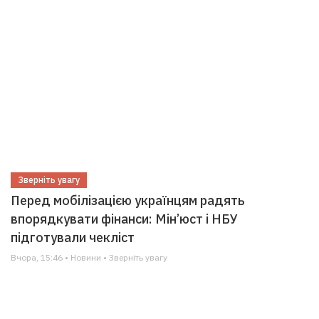
Зверніть увагу
Перед мобілізацією українцям радять
впорядкувати фінанси: Мін’юст і НБУ
підготували чекліст
Вчора, 15:46 • Новини • Зверніть увагу