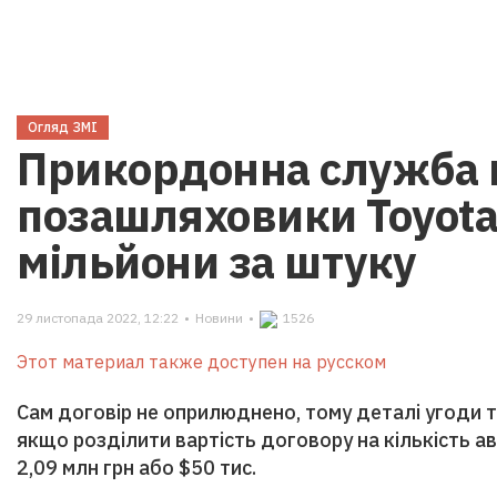
Огляд ЗМІ
Прикордонна служба 
позашляховики Toyota 
мільйони за штуку
29 листопада 2022, 12:22
•
Новини
•
1526
Этот материал также доступен на русском
Сам договір не оприлюднено, тому деталі угоди та
якщо розділити вартість договору на кількість а
2,09 млн грн або $50 тис.