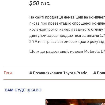
$50 тис.
На сайті продавця немає ціни на комплек
писав про презентацію спрощеної комплект
круїз-контролю, камери заднього огляду т
двигуном зараз продаються за цінами 1,77
2,79 млн грн за автомобіль цього року під
Що ж до радіостанції, модель Motorola D
Теги
# Позашляховики Toyota Prado
# При