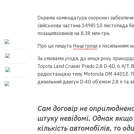
Окрема комендатура охорони і забезпече
(військова частина 1498) 10 листопада бе
позашляховиків на 8,38 млн грн.
Про це пишуть
Наші гроші
з посиланням на
За умовами угоди, до кінця року прикорд
Toyota Land Cruiser Prado 2,8 D-4D, 6 A/T
радіостанцією типу Motorola DM 4401E. 
дизельний двигун D-4D об’ємом 2,8 л та 
Сам договір не оприлюднено,
штуку невідомі. Однак якщо 
кількість автомобілів, то о