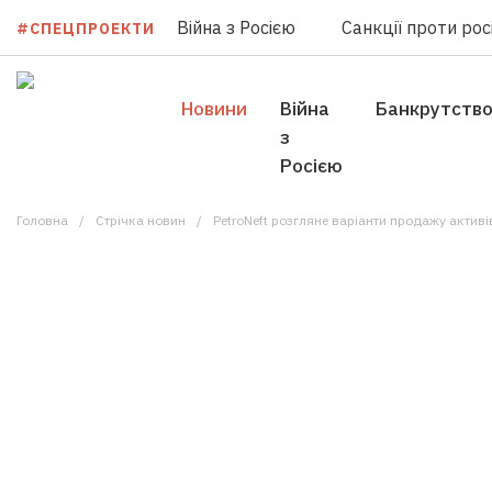
Війна з Росією
Санкції проти росі
#СПЕЦПРОЕКТИ
Новини
Війна
Банкрутств
з
Росією
Головна
Стрічка новин
PetroNeft розгляне варіанти продажу активів