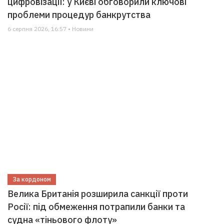
цифровізації: у Києві обговорили ключові
проблеми процедур банкрутства
6 серпня 2026, 16:57 • Новини
За кордоном
Велика Британія розширила санкції проти
Росії: під обмеження потрапили банки та
судна «тіньового флоту»