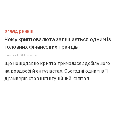
Огляд ринків
Чому криптовалюта залишається одним із
головних фінансових трендів
Статті • БОРГ-review
Ще нещодавно крипта трималася здебільшого
на роздробі й ентузіастах. Сьогодні одним із її
драйверів став інституційний капітал.