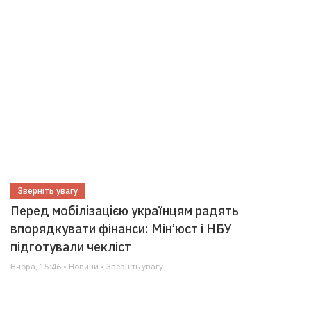
Зверніть увагу
Перед мобілізацією українцям радять
впорядкувати фінанси: Мін’юст і НБУ
підготували чекліст
Вчора, 15:46 • Новини • Зверніть увагу