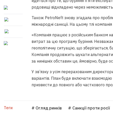
йдеться про те, що буріння п’яти експлу
родовищі відкладено через неможливість
Також PetroNeft знову згадала про проблем
міжнародні санкції. На цьому тлі компанія
«Компанія працює з російським банком н
витрат за цю програму буріння. Незважаю
геополітичну ситуацію, що зберігається, б
Компанія продовжить шукати альтернативн
за нинішніх обставин це, ймовірно, буде о
У зв’язку з усім перерахованим директор
варіантів. План буде включати взаємодію
призвести до повного або часткового про
Теги
# Огляд ринків
# Санкції проти росії