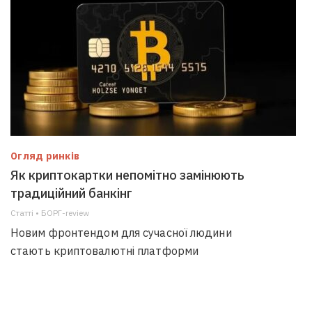
Огляд ринків
Як криптокартки непомітно замінюють
традиційний банкінг
Статті • БОРГ-review
Новим фронтендом для сучасної людини
стають криптовалютні платформи