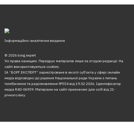
Інформаційно-аналітичне видання
© 2026 borg.expert
Усі права захищені. Передрук матеріалів лише за згодою редакції. На
сайті використовуються cookies.
ІА “БОРГ.ЕКСПЕРТ” зареєстроване в якості суб’єкта у сфері онлайн
медіа відповідно до рішення Національної ради України з питань
телебачення та радіомовлення №554 від 19.02.2026. Ідентифікатор
медіа R40-06939. Матеріали на сайті призначені для осіб від 21-
річного віку.