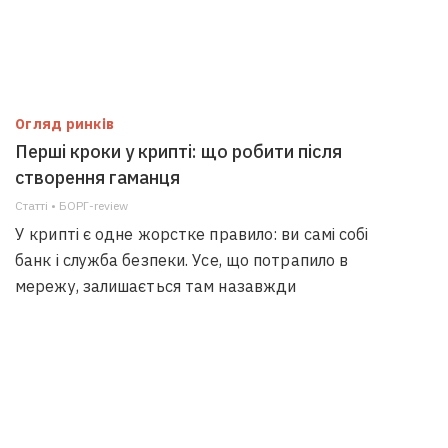
Огляд ринків
Перші кроки у крипті: що робити після
створення гаманця
Статті • БОРГ-review
У крипті є одне жорстке правило: ви самі собі
банк і служба безпеки. Усе, що потрапило в
мережу, залишається там назавжди