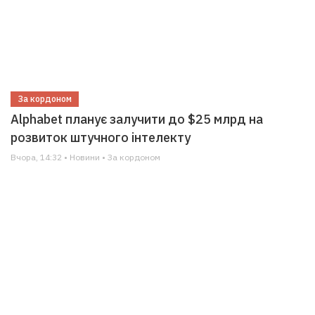
За кордоном
Alphabet планує залучити до $25 млрд на
розвиток штучного інтелекту
Вчора, 14:32 • Новини • За кордоном