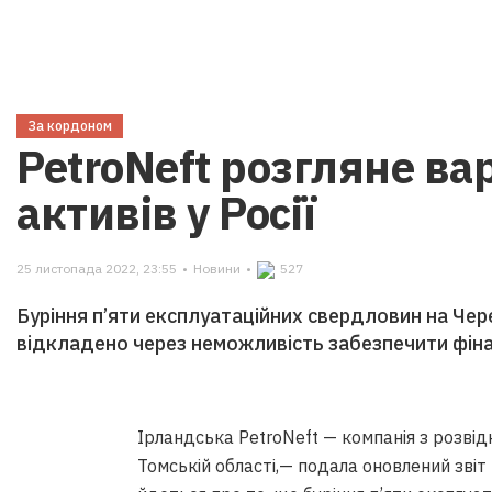
За кордоном
PetroNeft розгляне ва
активів у Росії
25 листопада 2022, 23:55
•
Новини
•
527
Буріння п’яти експлуатаційних свердловин на Ч
відкладено через неможливість забезпечити фін
Ірландська PetroNeft — компанія з розвід
Томській області,— подала оновлений звіт 