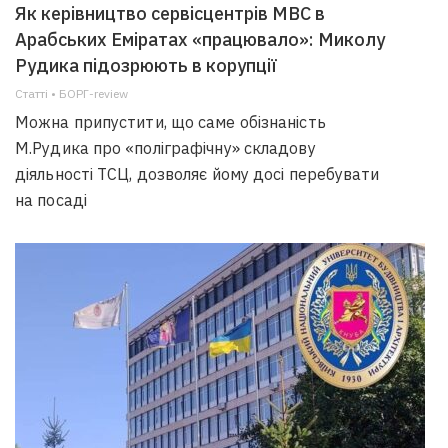
Як керівництво сервісцентрів МВС в
Арабських Еміратах «працювало»: Миколу
Рудика підозрюють в корупції
Статті • БОРГ-review
Можна припустити, що саме обізнаність
М.Рудика про «поліграфічну» складову
діяльності ТСЦ, дозволяє йому досі перебувати
на посаді