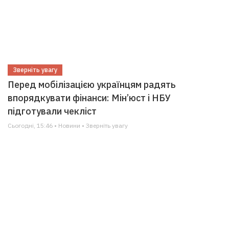
Зверніть увагу
Перед мобілізацією українцям радять
впорядкувати фінанси: Мін’юст і НБУ
підготували чекліст
Сьогодні, 15:46 • Новини • Зверніть увагу