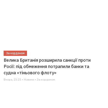
За кордоном
Велика Британія розширила санкції проти
Росії: під обмеження потрапили банки та
судна «тіньового флоту»
Вчора, 15:15 • Новини • За кордоном