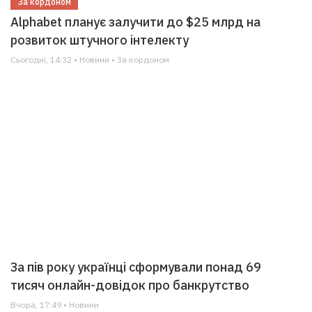
За кордоном
Alphabet планує залучити до $25 млрд на
розвиток штучного інтелекту
Сьогодні, 14:32 • Новини • За кордоном
За пів року українці сформували понад 69
тисяч онлайн-довідок про банкрутство
Вчора, 17:49 • Новини