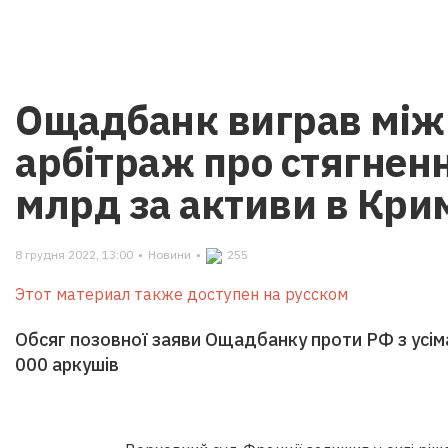
Ощадбанк виграв мі
арбітраж про стягнення
млрд за активи в Кри
8 грудня 2022, 13:00
•
Новини
•
255
Этот материал также доступен на русском
Обсяг позовної заяви Ощадбанку проти РФ з усім
000 аркушів