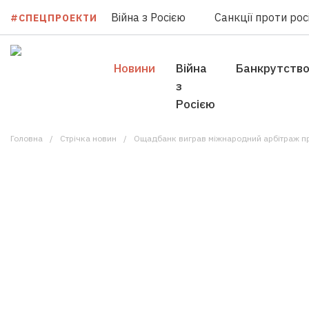
Війна з Росією
Санкції проти росі
#СПЕЦПРОЕКТИ
Новини
Війна
Банкрутств
з
Росією
Головна
Стрічка новин
Ощадбанк виграв міжнародний арбітраж про 