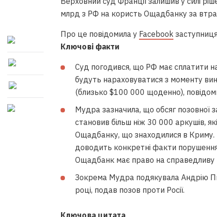
Верховний суд Франції залишив у силі рі
млрд з РФ на користь Ощадбанку за втрат
Про це повідомила у
Facebook
заступниця
Ключові факти
Суд погодився, що РФ має сплатити н
будуть нараховуватися з моменту вин
(близько $100 000 щоденно), повідом
Мудра зазначила, що обсяг позовної 
становив більш ніж 30 000 аркушів, як
Ощадбанку, що знаходилися в Криму. «
доводить конкретні факти порушення
Ощадбанк має право на справедливу к
Зокрема Мудра подякувала Андрію Пи
році, подав позов проти Росії.
Ключова цитата