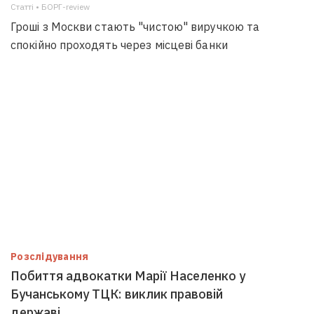
Статті • БОРГ-review
Гроші з Москви стають "чистою" виручкою та
спокійно проходять через місцеві банки
Розслідування
Побиття адвокатки Марії Населенко у
Бучанському ТЦК: виклик правовій
державі