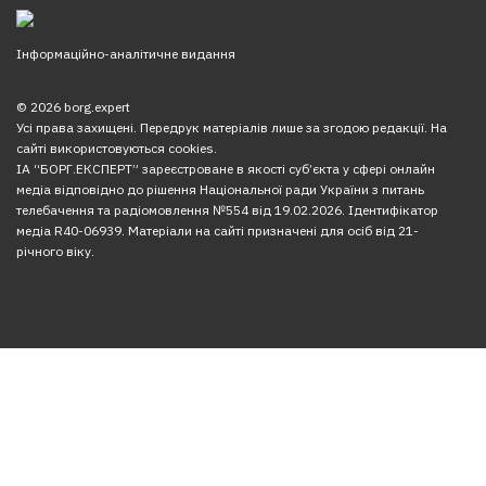
Інформаційно-аналітичне видання
© 2026 borg.expert
Усі права захищені. Передрук матеріалів лише за згодою редакції. На
сайті використовуються cookies.
ІА “БОРГ.ЕКСПЕРТ” зареєстроване в якості суб’єкта у сфері онлайн
медіа відповідно до рішення Національної ради України з питань
телебачення та радіомовлення №554 від 19.02.2026. Ідентифікатор
медіа R40-06939. Матеріали на сайті призначені для осіб від 21-
річного віку.