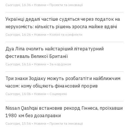
Сьогодні, 16:36 • Новини • Проекти та інновації
Українці дедалі частіше судяться через податок на
нерухомість: кількість рішень зросла майже вдвічі
Сьогодні, 16:26 • Новини • Колізії та конфлікти
Дуа Ліпа очолить найстаріший літературний
фестиваль Великої Британії
Сьогодні, 16:16 • Новини • За кордоном
Три знаки Зодіаку можуть розбагатіти найближчим
часом: кому обіцяють фінансовий прорив
Сьогодні, 16:06 • Новини • Соцмережі
Nissan Qashqai встановив рекорд Гіннеса, проїхавши
1980 км без дозаправки
Сьогодні, 15:56 • Новини • Проекти та інновації