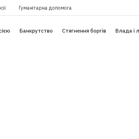
сії
Гуманітарна допомога
сією
Банкрутство
Стягнення боргiв
Влада i 