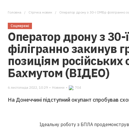
Головна
Стрічка новин
Оператор дрону з 30-ї ОМБр філігранно закинув г
Соцмережі
Оператор дрону з 30-
філігранно закинув г
позиціям російських 
Бахмутом (ВІДЕО)
6 листопада 2022, 10:29
•
Новини
•
704
На Донеччині підступний окупант спробував схов
Ідеальну роботу з БПЛА продемонструвал