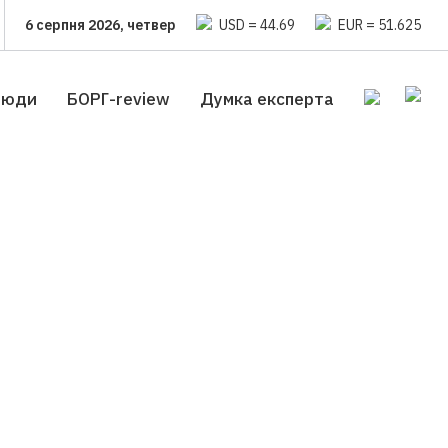
6 серпня 2026, четвер
USD = 44.69
EUR = 51.625
люди
БОРГ-review
Думка експерта