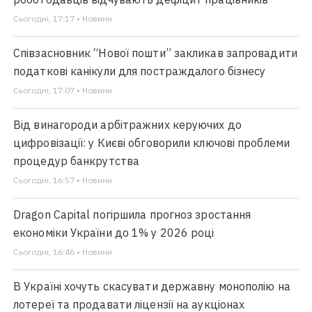
Сьогодні, 17:17 • Новини
Співзасновник “Нової пошти” закликав запровадити
податкові канікули для постраждалого бізнесу
Сьогодні, 17:07 • Новини
Від винагороди арбітражних керуючих до
цифровізації: у Києві обговорили ключові проблеми
процедур банкрутства
Сьогодні, 16:57 • Новини
Dragon Capital погіршила прогноз зростання
економіки України до 1% у 2026 році
Сьогодні, 16:46 • Новини
В Україні хочуть скасувати державну монополію на
лотереї та продавати ліцензії на аукціонах