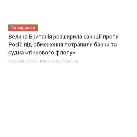
За кордоном
Велика Британія розширила санкції проти
Росії: під обмеження потрапили банки та
судна «тіньового флоту»
Сьогодні, 15:15 • Новини • За кордоном