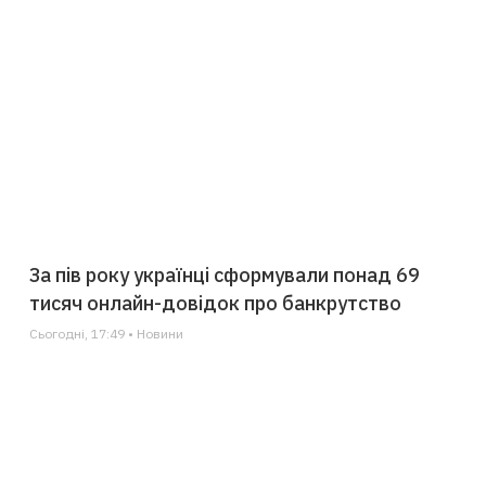
За пів року українці сформували понад 69
тисяч онлайн-довідок про банкрутство
Сьогодні, 17:49 • Новини