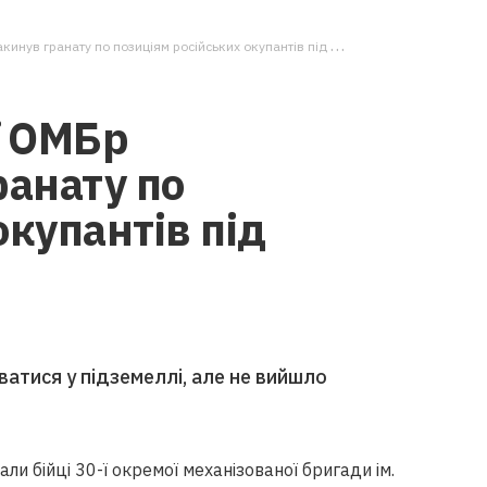
ранату по позиціям російських окупантів під Бахмутом (ВІДЕО)
ї ОМБр
ранату по
окупантів під
атися у підземеллі, але не вийшло
и бійці 30-ї окремої механізованої бригади ім.