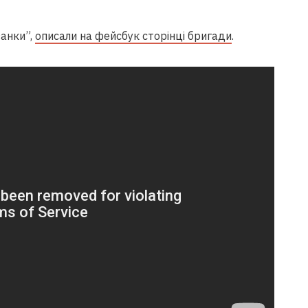
ванки”,
описали на фейсбук сторінці бригади
.