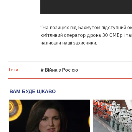
“На позиціях під Бахмутом підступний ок
кмітливий оператор дрона 30 ОМБр і там 
написали наші захисники.
Теги
# Війна з Росією