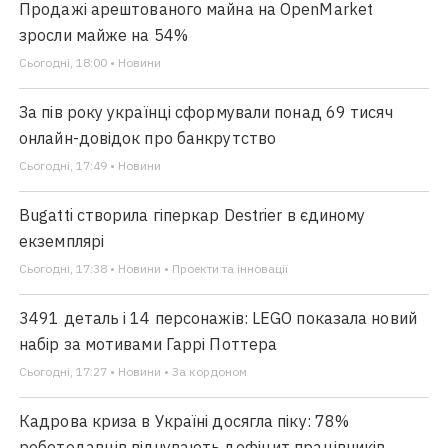
Продажі арештованого майна на OpenMarket
зросли майже на 54%
Сьогодні, 18:00 • Новини
За пів року українці сформували понад 69 тисяч
онлайн-довідок про банкрутство
Сьогодні, 17:49 • Новини
Bugatti створила гіперкар Destrier в єдиному
екземплярі
Сьогодні, 17:38 • Новини • Проекти та інновації
3491 деталь і 14 персонажів: LEGO показала новий
набір за мотивами Гаррі Поттера
Сьогодні, 17:27 • Новини • За кордоном
Кадрова криза в Україні досягла піку: 78%
роботодавців відчувають дефіцит працівників