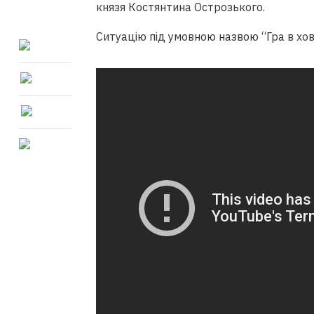
князя Костянтина Острозького.
Ситуацію під умовною назвою “Гра в хо