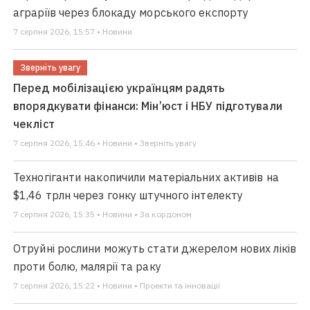
аграріїв через блокаду морського експорту
7 серпня 2026, 15:57 • Новини
Зверніть увагу
Перед мобілізацією українцям радять
впорядкувати фінанси: Мін’юст і НБУ підготували
чекліст
7 серпня 2026, 15:46 • Новини • Зверніть увагу
Техногіганти накопичили матеріальних активів на
$1,46 трлн через гонку штучного інтелекту
7 серпня 2026, 15:35 • Новини • За кордоном
Отруйні рослини можуть стати джерелом нових ліків
проти болю, малярії та раку
7 серпня 2026, 15:22 • Новини • Проекти та інновації