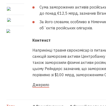
Сума заморожених активів російських
до понад €12,5 млрд, зазначив Віган
За його словами, особливо в Німеччин
обʼєктів російських олігархів.
Контекст
Наприкінці травня єврокомісар із питан
санкцій заморозив активи Центробанку 
також заморозили фізичні активи росіян,
цьому Рейндерс зазначив, що замороже
порівняно зі $100 млрд, замороженими 
Джерело