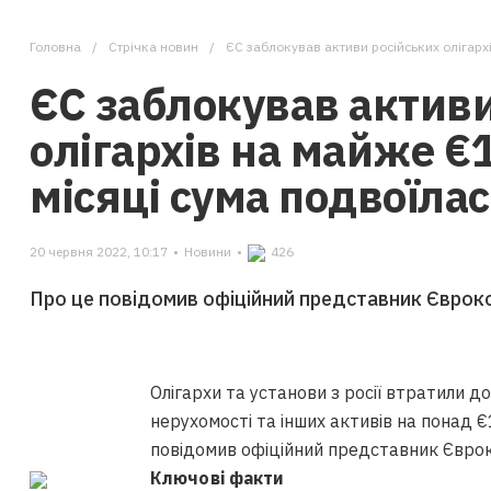
Головна
Стрічка новин
ЄС заблокував активи російських олігарх
ЄС заблокував активи
олігархів на майже €
місяці сума подвоїла
20 червня 2022, 10:17
•
Новини
•
426
Про це повідомив офіційний представник Єврокомі
Олігархи та установи з росії втратили до
нерухомості та інших активів на понад 
повідомив офіційний представник Євроко
Ключові факти