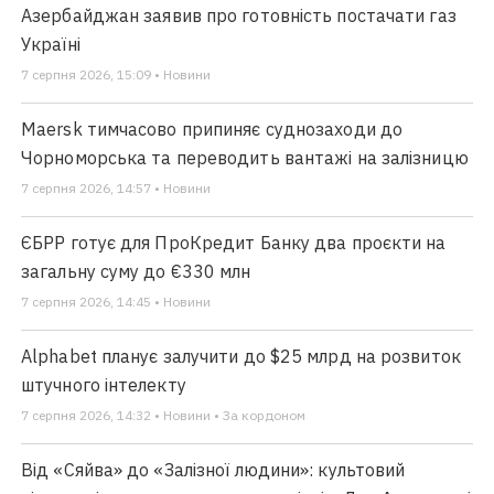
Азербайджан заявив про готовність постачати газ
Україні
7 серпня 2026, 15:09 • Новини
Maersk тимчасово припиняє суднозаходи до
Чорноморська та переводить вантажі на залізницю
7 серпня 2026, 14:57 • Новини
ЄБРР готує для ПроКредит Банку два проєкти на
загальну суму до €330 млн
7 серпня 2026, 14:45 • Новини
Alphabet планує залучити до $25 млрд на розвиток
штучного інтелекту
7 серпня 2026, 14:32 • Новини • За кордоном
Від «Сяйва» до «Залізної людини»: культовий