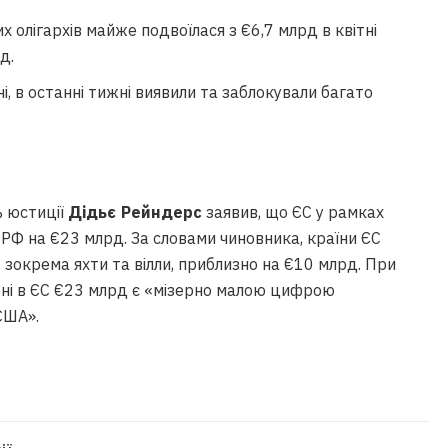
 олігархів майже подвоїлася з €6,7 млрд в квітні
д.
і, в останні тижні виявили та заблокували багато
ь юстиції
Дідьє Рейндерс
заявив, що ЄС у рамках
РФ на €23 млрд. За словами чиновника, країни ЄС
 зокрема яхти та вілли, приблизно на €10 млрд. При
ні в ЄС €23 млрд є «мізерно малою цифрою
США».