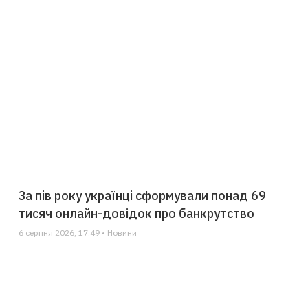
За пів року українці сформували понад 69
тисяч онлайн-довідок про банкрутство
6 серпня 2026, 17:49 • Новини