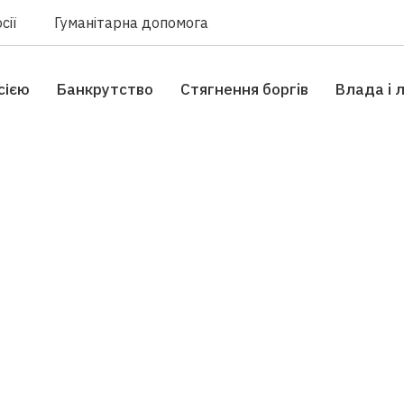
сії
Гуманітарна допомога
сією
Банкрутство
Стягнення боргiв
Влада i 