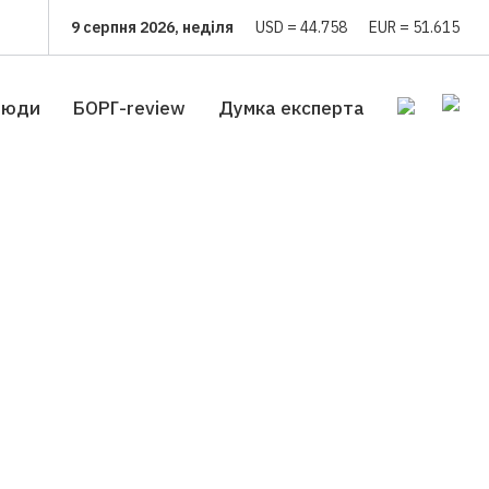
9 серпня 2026, неділя
USD = 44.758
EUR = 51.615
люди
БОРГ-review
Думка експерта