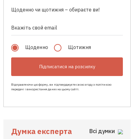
Щоденно чи щотижня – обираєте ви!
Щоденно
Щотижня
Підписатися на розсилку
Відправляючи цю форму, ви підтверджуєте свою згоду з політикою
передачі і використання даних на цьому сайті.
Думка експерта
Всі думки