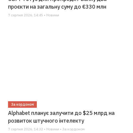
проєкти на загальну суму до €330 млн
7 серпня 2026, 14:45 • Новини
За кордоном
Alphabet планує залучити до $25 млрд на
розвиток штучного інтелекту
7 серпня 2026, 14:32 • Новини • За кордоном