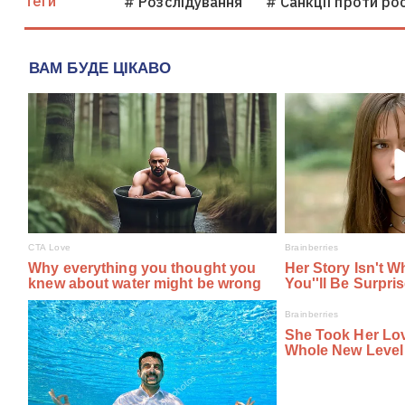
Теги
# Розслідування
# Санкції проти рос