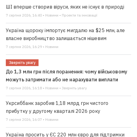
ШІ вперше створив віруси, яких не існує в природі
7 серпня 2026, 16:40 • Новини • Проекти та інновації
Україна щороку імпортує мигдалю на $25 млн, але
власне виробництво залишається нішевим
7 серпня 2026, 16:29 • Новини
Зверніть увагу
До 1,3 млн грн після поранення: чому військовому
можуть затримати або не нарахувати виплати
7 серпня 2026, 16:18 • Новини • Зверніть увагу
Укрсиббанк заробив 1,18 млрд грн чистого
прибутку у другому кварталі 2026 року
7 серпня 2026, 16:07 • Новини
Україна просить у ЄС 220 млн євро для підтримки