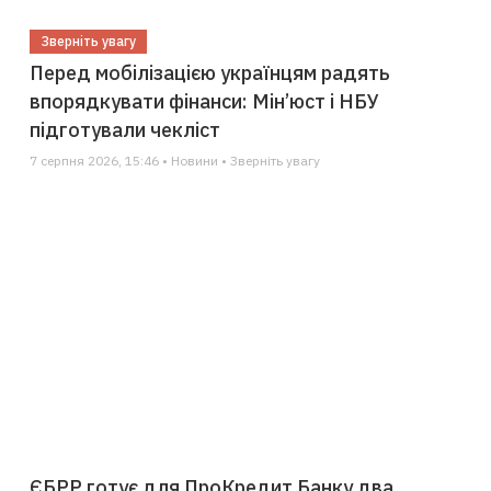
Зверніть увагу
Перед мобілізацією українцям радять
впорядкувати фінанси: Мін’юст і НБУ
підготували чекліст
7 серпня 2026, 15:46 • Новини • Зверніть увагу
ЄБРР готує для ПроКредит Банку два