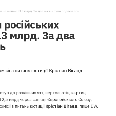
ів на майже €13 млрд. За два місяці сума подвоїлась
 російських
13 млрд. За два
сь
сії з питань юстиції Крістіан Віганд
ступ до розкішних яхт, вертольотів, картин,
€12,5 млрд через санкції Європейського Союзу,
місії з питань юстиції
Крістіан Віганд
, пише
DW
.