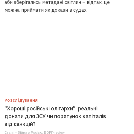
аби зберігались метадані світлин – відтак, це
можна приймати як докази в судах
Розслідування
“Хороші російські олігархи”: реальні
донати для ЗСУ чи порятунок капіталів
від санкцій?
Статті • Війна з Росією; БОРГ-review