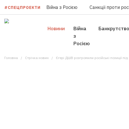
Війна з Росією
Санкції проти росі
#СПЕЦПРОЕКТИ
Новини
Війна
Банкрутств
з
Росією
Головна
Стрічка новин
Єгері ДШВ розгромили російські позиції під