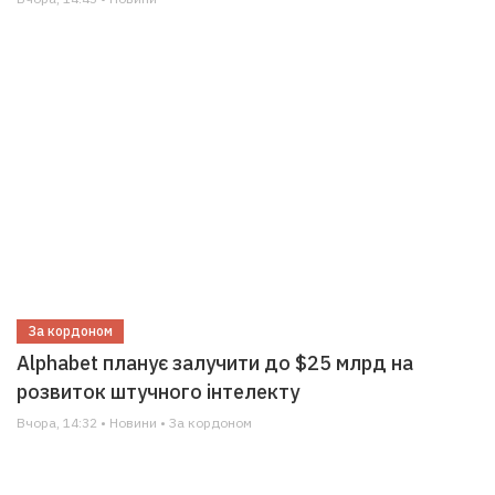
За кордоном
Alphabet планує залучити до $25 млрд на
розвиток штучного інтелекту
Вчора, 14:32 • Новини • За кордоном