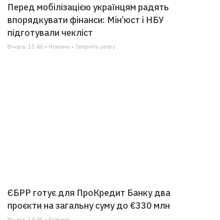
Перед мобілізацією українцям радять
впорядкувати фінанси: Мін’юст і НБУ
підготували чекліст
Вчора, 15:46 • Новини • Зверніть увагу
ЄБРР готує для ПроКредит Банку два
проєкти на загальну суму до €330 млн
Вчора, 14:45 • Новини