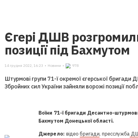
Єгері ДШВ розгромили
позиції під Бахмутом
14 грудня 2022, 16:23
•
Новини
•
978
Штурмові групи 71-ї окремої єгерської бригади 
Збройних сил України зайняли ворожі позиції поб
Воїни 71-ї бригади Десантно-штурмови
Бахмутом Донецької області.
Джерело:
відео
бригади
, пресслужба
Д