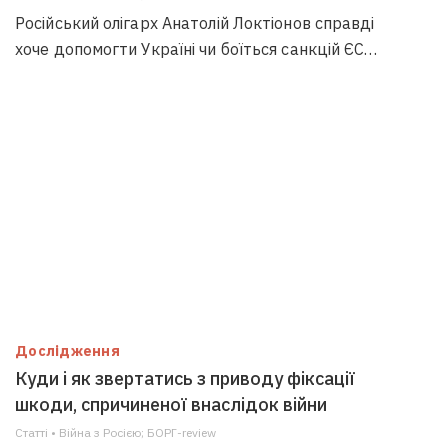
Російський олігарх Анатолій Локтіонов справді
хоче допомогти Україні чи боїться санкцій ЄС…
Дослідження
Куди і як звертатись з приводу фіксації
шкоди, спричиненої внаслідок війни
Статті • Війна з Росією; БОРГ-review