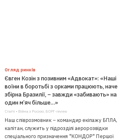
Огляд ринків
Євген Козін з позивним «Адвокат»: «Наші
воїни в боротьбі з орками працюють, наче
збірна Бразилії, – завжди «забивають» на
один м’яч більше…»
Статті • Війна з Росією; БОРГ-review
Наш співрозмовник – командир екіпажу БПЛА,
капітан, служить у підрозділі аеророзвідки
спеціального призначення "КОНДОР" Першої