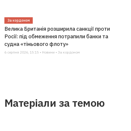
За кордоном
Велика Британія розширила санкції проти
Росії: під обмеження потрапили банки та
судна «тіньового флоту»
6 серпня 2026, 15:15 • Новини • За кордоном
Матеріали за темою