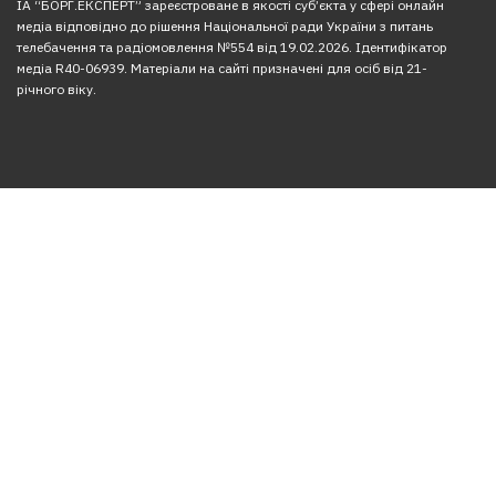
ІА “БОРГ.ЕКСПЕРТ” зареєстроване в якості суб’єкта у сфері онлайн
медіа відповідно до рішення Національної ради України з питань
телебачення та радіомовлення №554 від 19.02.2026. Ідентифікатор
медіа R40-06939. Матеріали на сайті призначені для осіб від 21-
річного віку.