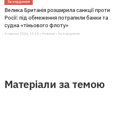
За кордоном
Велика Британія розширила санкції проти
Росії: під обмеження потрапили банки та
судна «тіньового флоту»
6 серпня 2026, 15:15 • Новини • За кордоном
Матеріали за темою