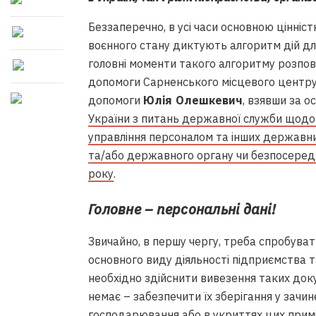
Беззаперечно, в усі часи основною цінніс
воєнного стану диктують алгоритм дій дл
головні моменти такого алгоритму розпо
допомоги Сарненського місцевого центру 
допомоги
Юлія Олешкевич
, взявши за о
України з питань державної служби щодо 
управління персоналом та інших державни
та/або державного органу чи безпосередн
року
.
Головне – персональні дані!
Звичайно, в першу чергу, треба спробува
основного виду діяльності підприємства т
необхідно здійснити вивезення таких доку
немає – забезпечити їх зберігання у зачи
господарювання або в укриттях цих прим