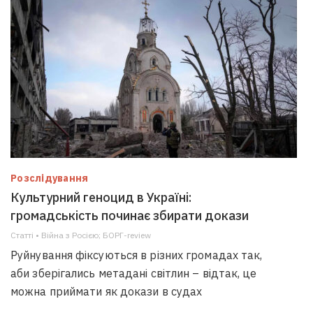
Розслідування
Культурний геноцид в Україні:
громадськість починає збирати докази
Статті • Війна з Росією; БОРГ-review
Руйнування фіксуються в різних громадах так,
аби зберігались метадані світлин – відтак, це
можна приймати як докази в судах