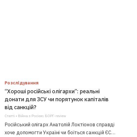
Розслідування
“Хороші російські олігархи”: реальні
донати для ЗСУ чи порятунок капіталів
від санкцій?
Статті • Війна з Росією; БОРГ-review
Російський олігарх Анатолій Локтіонов справді
хоче допомогти Україні чи боїться санкцій ЄС…