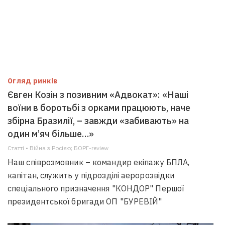
Огляд ринків
Євген Козін з позивним «Адвокат»: «Наші
воїни в боротьбі з орками працюють, наче
збірна Бразилії, – завжди «забивають» на
один м’яч більше…»
Статті • Війна з Росією; БОРГ-review
Наш співрозмовник – командир екіпажу БПЛА,
капітан, служить у підрозділі аеророзвідки
спеціального призначення "КОНДОР" Першої
президентської бригади ОП "БУРЕВІЙ"