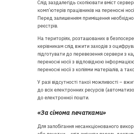
Слід заздалегідь скопіювати вміст сервер
комп’ютерів працівників на переносні носії
Перед залишенням приміщення необхідно у
реєстрів.
На територіях, розташованих в безпосеред
керівникам слід вжити заходів з оцифрува
підготувати до перевезення сервери з ка
переносні носії з відповідною інформаціє
переносні носії з копіями матеріалів, а 
У разі відсутності такої можливості – вж
до всіх електронних ресурсів (автоматиз
до електронної пошти.
«За сімома печатками»
Для запобігання несанкціонованого викор