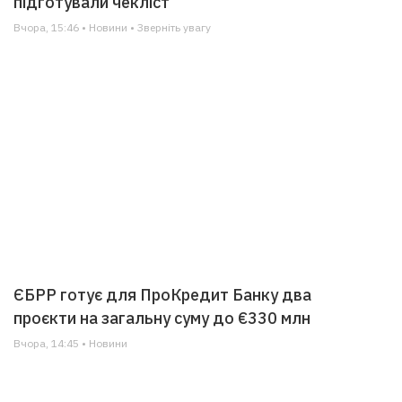
підготували чекліст
Вчора, 15:46 • Новини • Зверніть увагу
ЄБРР готує для ПроКредит Банку два
проєкти на загальну суму до €330 млн
Вчора, 14:45 • Новини