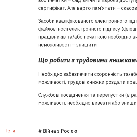
або печатки – слід змінити пароль доступу,
сертифікат. Але варто пам’ятати – скасов
Засоби кваліфікованого електронного підп
файлові носії електронного підпису (флеш
працівників та/або печаткою необхідно вив
неможливості – знищити.
Що робити з трудовими книжкам
Необхідно забезпечити схоронність та/аб
можливості, трудові книжки роздати прац
Службові посвідчення та перепустки (в разі
можливості, необхідно вивезти або знищи
Теги
# Війна з Росією