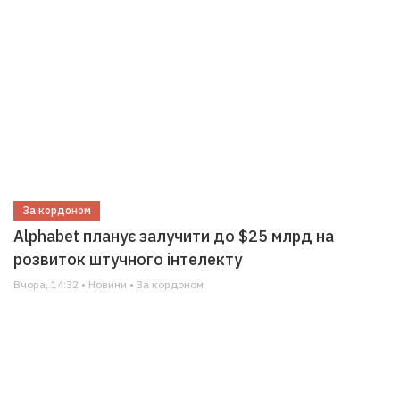
За кордоном
Alphabet планує залучити до $25 млрд на
розвиток штучного інтелекту
Вчора, 14:32 • Новини • За кордоном