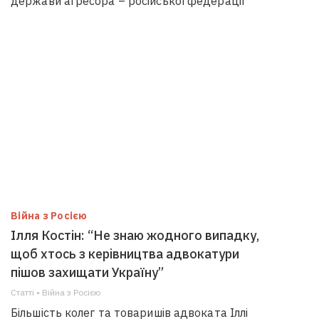
держави агресора – російської федерації
Війна з Росією
Ілля Костін: “Не знаю жодного випадку,
щоб хтось з керівництва адвокатури
пішов захищати Україну”
Статті • Війна з Росією
Більшість колег та товаришів адвоката Іллі