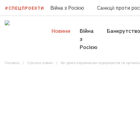
Війна з Росією
Санкції проти росі
#СПЕЦПРОЕКТИ
Новини
Війна
Банкрутств
з
Росією
Головна
Стрічка новин
Як діяти керівникам підприємств та організа