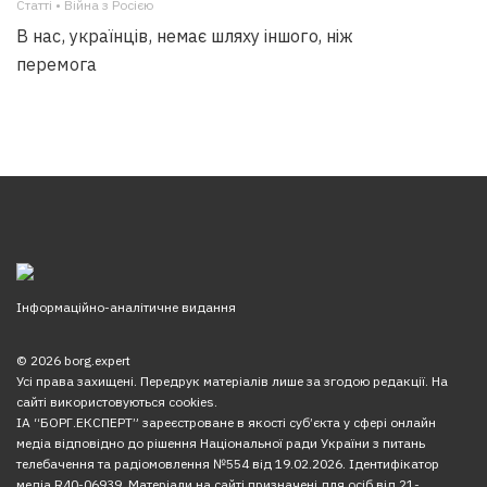
Статті • Війна з Росією
В нас, українців, немає шляху іншого, ніж
перемога
Інформаційно-аналітичне видання
© 2026 borg.expert
Усі права захищені. Передрук матеріалів лише за згодою редакції. На
сайті використовуються cookies.
ІА “БОРГ.ЕКСПЕРТ” зареєстроване в якості суб’єкта у сфері онлайн
медіа відповідно до рішення Національної ради України з питань
телебачення та радіомовлення №554 від 19.02.2026. Ідентифікатор
медіа R40-06939. Матеріали на сайті призначені для осіб від 21-