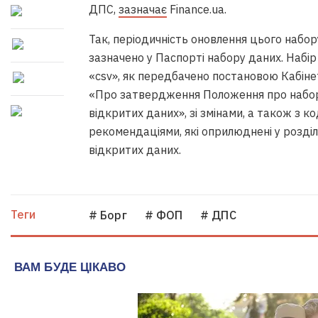
ДПС,
зазначає
Finance.ua.
Так, періодичність оновлення цього набор
зазначено у Паспорті набору даних. Наб
«csv», як передбачено постановою Кабінет
«Про затвердження Положення про набор
відкритих даних», зі змінами, а також з 
рекомендаціями, які оприлюднені у розді
відкритих даних.
Теги
# Борг
# ФОП
# ДПС