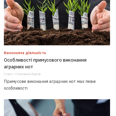
Виконавча діяльність
Особливості примусового виконання
аграрних нот
Статті • Стягнення боргiв
Примусове виконання аграрних нот має певні
особливості