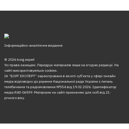
Інформаційно-аналітичне видання
© 2026 borg.expert
Усі права захищені. Передрук матеріалів лише за згодою редакції. На
сайті використовуються cookies.
ІА “БОРГ.ЕКСПЕРТ” зареєстроване в якості суб’єкта у сфері онлайн
медіа відповідно до рішення Національної ради України з питань
телебачення та радіомовлення №554 від 19.02.2026. Ідентифікатор
медіа R40-06939. Матеріали на сайті призначені для осіб від 21-
річного віку.