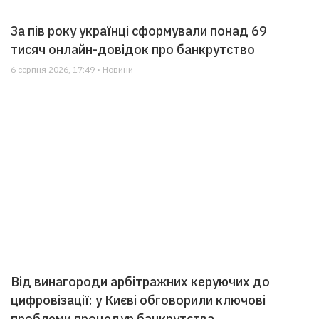
За пів року українці сформували понад 69
тисяч онлайн-довідок про банкрутство
6 серпня 2026, 17:49 • Новини
Від винагороди арбітражних керуючих до
цифровізації: у Києві обговорили ключові
проблеми процедур банкрутства