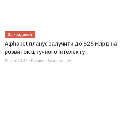
За кордоном
Alphabet планує залучити до $25 млрд на
розвиток штучного інтелекту
Вчора, 14:32 • Новини • За кордоном