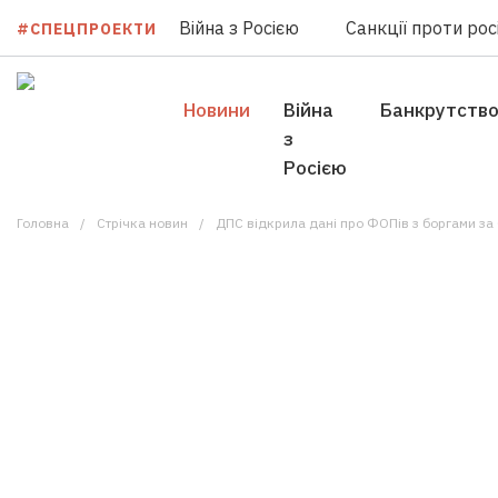
Війна з Росією
Санкції проти росі
#СПЕЦПРОЕКТИ
Новини
Війна
Банкрутств
з
Росією
Головна
Стрічка новин
ДПС відкрила дані про ФОПів з боргами за