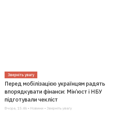
Зверніть увагу
Перед мобілізацією українцям радять
впорядкувати фінанси: Мін’юст і НБУ
підготували чекліст
Вчора, 15:46 • Новини • Зверніть увагу