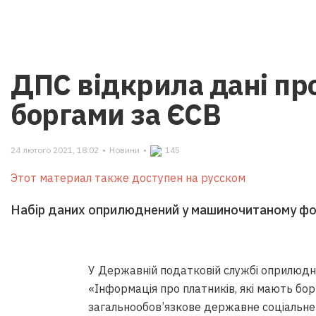
ДПС відкрила дані пр
боргами за ЄСВ
24 лютого 2021, 18:02
•
Новини
•
145
Этот материал также доступен на русском
Набір даних оприлюднений у машиночитаному фор
У Державній податковій службі оприлюдни
«Інформація про платників, які мають борг
загальнообов’язкове державне соціальне