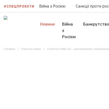
Війна з Росією
Санкції проти росі
#СПЕЦПРОЕКТИ
Новини
Війна
Банкрутств
з
Росією
Головна
Стрічка новин
Common Help UA – допомагаємо, підтримуєм