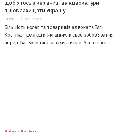
щоб хтось з керівництва адвокатури
пішов захищати Україну”
Статті • Війна з Росією
Більшість колег та товаришів адвоката Іллі
Костіна - це люди, які відчули своє зобов'язання
перед Батьківщиною захистити її. Але не всі...
Війна з Росією