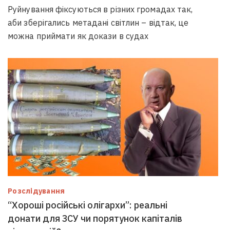
Руйнування фіксуються в різних громадах так,
аби зберігались метадані світлин – відтак, це
можна приймати як докази в судах
Розслідування
“Хороші російські олігархи”: реальні
донати для ЗСУ чи порятунок капіталів