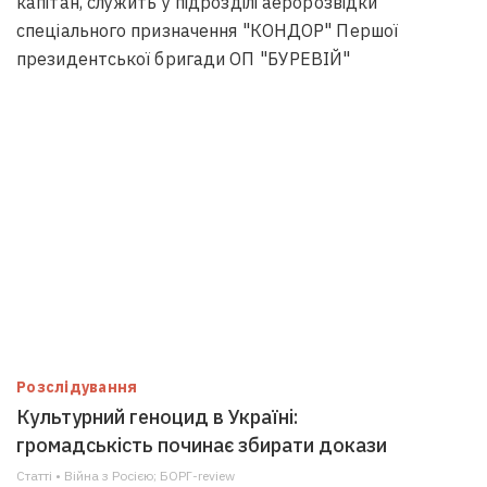
капітан, служить у підрозділі аеророзвідки
спеціального призначення "КОНДОР" Першої
президентської бригади ОП "БУРЕВІЙ"
Розслідування
Культурний геноцид в Україні:
громадськість починає збирати докази
Статті • Війна з Росією; БОРГ-review