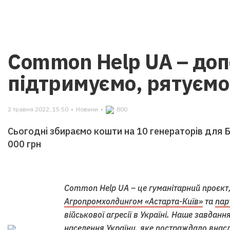
Common Help UA – доп
підтримуємо, рятуємо
2 травня 2022, 15:50
•
Новини
•
800
Сьогодні збираємо кошти на 10 генераторів для Б
000 грн
Common Help UA – це гуманітарний проєкт
Агропромхолдингом «Астарта-Київ»
та
пар
військової агресії в Україні. Наше завдан
населення України, яке постраждало внаслід