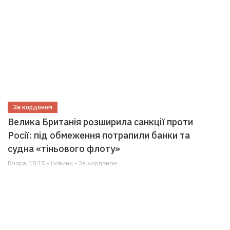
За кордоном
Велика Британія розширила санкції проти
Росії: під обмеження потрапили банки та
судна «тіньового флоту»
Вчора, 15:15 • Новини • За кордоном