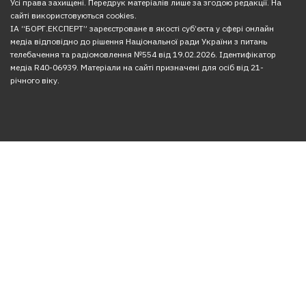
Усі права захищені. Передрук матеріалів лише за згодою редакції. На
сайті використовуються cookies.
ІА “БОРГ.ЕКСПЕРТ” зареєстроване в якості суб’єкта у сфері онлайн
медіа відповідно до рішення Національної ради України з питань
телебачення та радіомовлення №554 від 19.02.2026. Ідентифікатор
медіа R40-06939. Матеріали на сайті призначені для осіб від 21-
річного віку.