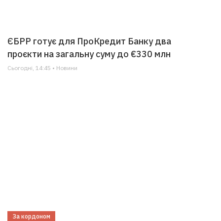
ЄБРР готує для ПроКредит Банку два
проєкти на загальну суму до €330 млн
Сьогодні, 14:45 • Новини
За кордоном