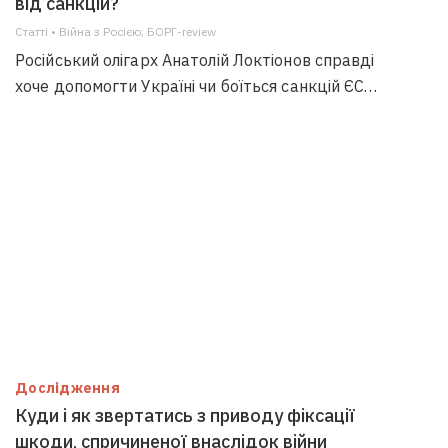
від санкцій?
Статті • Війна з Росією; БОРГ-review
Російський олігарх Анатолій Локтіонов справді
хоче допомогти Україні чи боїться санкцій ЄС…
Дослідження
Куди і як звертатись з приводу фіксації
шкоди, спричиненої внаслідок війни