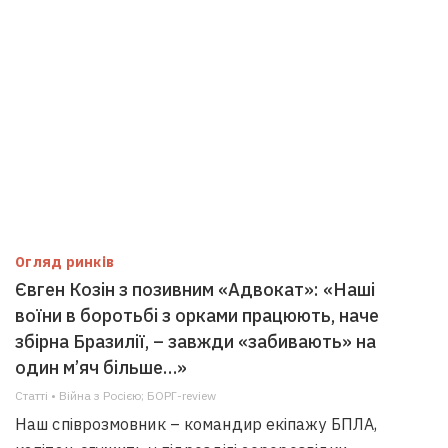
Огляд ринків
Євген Козін з позивним «Адвокат»: «Наші
воїни в боротьбі з орками працюють, наче
збірна Бразилії, – завжди «забивають» на
один м’яч більше…»
Статті • Війна з Росією; БОРГ-review
Наш співрозмовник – командир екіпажу БПЛА,