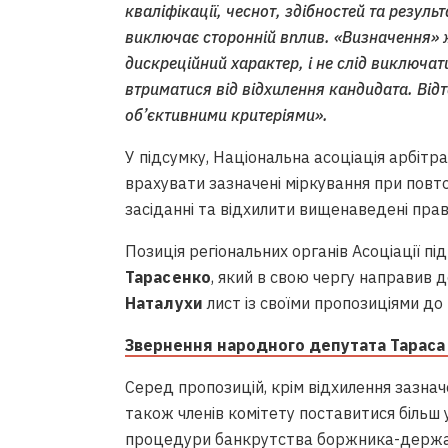
кваліфікації, чеснот, здібностей та резуль
виключає сторонній вплив. «Визначення» 
дискреційний характер, і не слід виключа
втриматися від відхилення кандидата. Відт
об’єктивними критеріями».
У підсумку, Національна асоціація арбіт
врахувати зазначені міркування при повт
засіданні та відхилити вищенаведені прав
Позиція регіональних органів Асоціації 
Тарасенко
, який в свою чергу направив 
Наталухи
лист із своїми пропозиціями до
Звернення народного депутата Тараса
Серед пропозицій, крім відхилення зазна
також членів комітету поставитися більш
процедури банкрутства боржника-держав