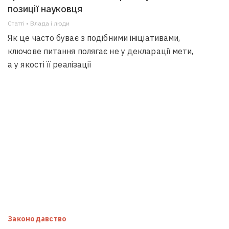
позиції науковця
Статті • Влада i люди
Як це часто буває з подібними ініціативами,
ключове питання полягає не у декларації мети,
а у якості її реалізації
Законодавство