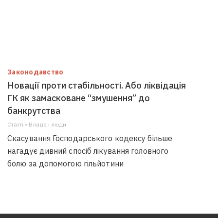
Законодавство
Новації проти стабільності. Або ліквідація
ГК як замасковане “змушення” до
банкрутства
Статті • Влада i люди
Скасування Господарського кодексу більше
нагадує дивний спосіб лікування головного
болю за допомогою гільйотини