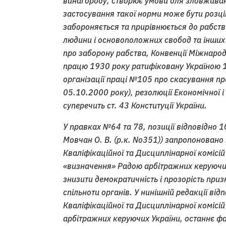
винагороду, створює умови для зловживань
застосування такої норми може бути розц
забороняється та прирівнюється до рабства
людини і основоположних свобод та інших 
про заборону рабства, Конвенції Міжнарод
працю 1930 року ратифіковану Україною 1
організації праці №105 про скасування п
05.10.2000 року), резолюції Економічної 
суперечить ст. 43 Конституції України.
У правках №64 та 78, позиції відповідно 1
Мовчан О. В. (р.к. No351)) запропоновано
Кваліфікаційної та Дисциплінарної комісі
«визначення» Радою арбітражних керуючи
знизити демократичність і прозорість при
спільноти органів. У нинішній редакції ві
Кваліфікаційної та Дисциплінарної комісі
арбітражних керуючих України, останнє фа