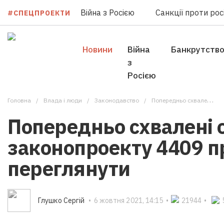
Війна з Росією
Санкції проти росі
#СПЕЦПРОЕКТИ
Новини
Війна
Банкрутств
з
Росією
Головна
Влада i люди
Законодавство
Попередньо схвалені окремі норми законопроекту 4409 просять переглянути
Попередньо схвалені 
законопроекту 4409 п
переглянути
Глушко Сергій
•
6 жовтня 2021, 14:15
•
21944
•