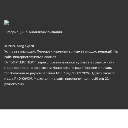
Інформаційно-аналітичне видання
© 2026 borg.expert
Усі права захищені. Передрук матеріалів лише за згодою редакції. На
сайті використовуються cookies.
ІА “БОРГ.ЕКСПЕРТ” зареєстроване в якості суб’єкта у сфері онлайн
медіа відповідно до рішення Національної ради України з питань
телебачення та радіомовлення №554 від 19.02.2026. Ідентифікатор
медіа R40-06939. Матеріали на сайті призначені для осіб від 21-
річного віку.