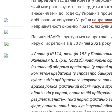
Напередодні засідання Комітету Верховно
який має розглянути та затвердити до д
внесення змін до Кодексу України з проц
арбітражних керуючих України
направила
неприйнятності окремих правок, які були 
Позиція НААКУ ґрунтується на протокольн
керуючих регіонів від 30 липня 2021 року 
«У правці №114, позиція 193 у Порівняльній
Железняк Я. І. (р.к. No212)) нова норма 
(схваленні) зборами кредиторів (у справі 
комітетом кредиторів (у справі про банкру
судом звітів арбітражного керуючого про 
враховуються фактичний обсяг часу, вит
обов’язків у справі, повнота дій арбітражн
результативність». Така норма фактично 
форму оплати праці, звужує існуючий обся