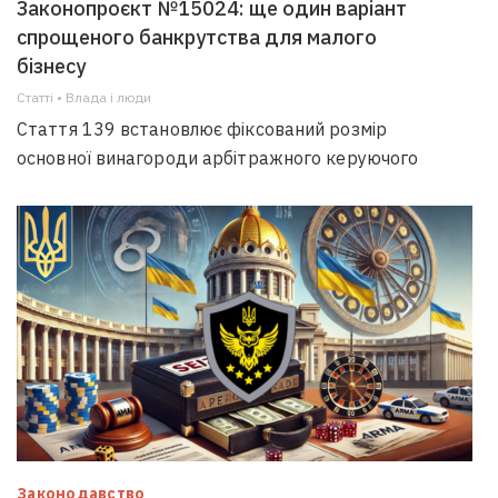
Законопроєкт №15024: ще один варіант
спрощеного банкрутства для малого
бізнесу
Статті • Влада i люди
Стаття 139 встановлює фіксований розмір
основної винагороди арбітражного керуючого
Законодавство