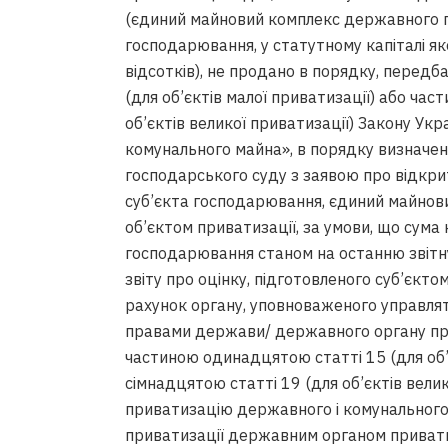
(єдиний майновий комплекс державного пі
господарювання, у статутному капіталі я
відсотків), не продано в порядку, перед
(для об’єктів малої приватизації) або ча
об’єктів великої приватизації) Закону Ук
комунального майна», в порядку визначе
господарського суду з заявою про відкри
суб’єкта господарювання, єдиний майнови
об’єктом приватизації, за умови, що сума
господарювання станом на останню звітн
звіту про оцінку, підготовленого суб’єкто
рахунок органу, уповноваженого управл
правами держави/ державного органу при
частиною одинадцятою статті 15 (для об’
сімнадцятою статті 19 (для об’єктів вели
приватизацію державного і комунального 
приватизації державним органом привати