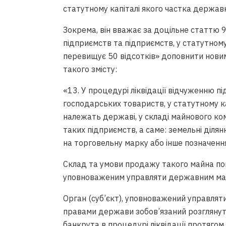
статутному капіталі якого частка державн
Зокрема, він вважає за доцільне статтю
підприємств та підприємств, у статутному
перевищує 50 відсотків» доповнити нов
такого змісту:
«13. У процедурі ліквідації відчуженню п
господарських товариств, у статутному кап
належать державі, у складі майнового ком
таких підприємств, а саме: земельні ділянк
на торговельну марку або інше позначення
Склад та умови продажу такого майна по
уповноваженим управляти державним ма
Орган (суб’єкт), уповноважений управл
правами держави зобов’язаний розглянут
банкрута в процедурі ліквідації протягом 