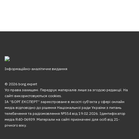
Інформаційно-аналітичне видання
© 2026 borg.expert
Усі права захищені. Передрук матеріалів лише за згодою редакції. На
сайті використовуються cookies.
ІА “БОРГ.ЕКСПЕРТ” зареєстроване в якості суб’єкта у сфері онлайн
медіа відповідно до рішення Національної ради України з питань
телебачення та радіомовлення №554 від 19.02.2026. Ідентифікатор
медіа R40-06939. Матеріали на сайті призначені для осіб від 21-
річного віку.