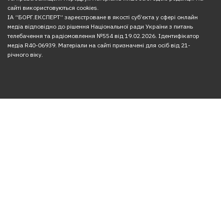
сайті використовуються cookies.
ІА “БОРГ.ЕКСПЕРТ” зареєстроване в якості суб’єкта у сфері онлайн
медіа відповідно до рішення Національної ради України з питань
телебачення та радіомовлення №554 від 19.02.2026. Ідентифікатор
медіа R40-06939. Матеріали на сайті призначені для осіб від 21-
річного віку.