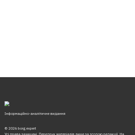
Інформаційно-аналітичне видання
© 2026 borg.expert
Усі права захищені. Передрук матеріалів лише за згодою редакції. На