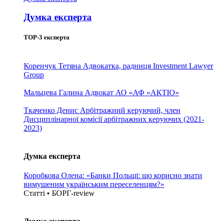
Думка експерта
TOP-3 експерта
Коренчук Тетяна
Адвокатка, радниця Investment Lawyer
Group
Мальцева Галина
Адвокат АО «АФ «АКТІО»
Ткаченко Денис
Арбітражний керуючий, член
Дисциплінарної комісії арбітражних керуючих (2021-
2023)
Думка експерта
Коробкова Олена: «Банки Польщі: що корисно знати
вимушеним українським переселенцям?»
Статті • БОРГ-review