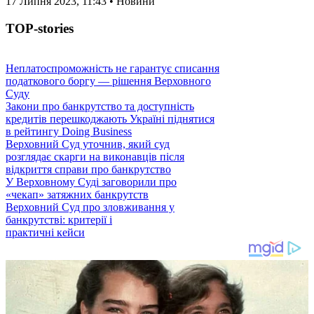
17 Липня 2023, 11:43 • Новини
TOP-stories
Неплатоспроможність не гарантує списання
податкового боргу — рішення Верховного
Суду
Закони про банкрутство та доступність
кредитів перешкоджають Україні піднятися
в рейтингу Doing Business
Верховний Суд уточнив, який суд
розглядає скарги на виконавців після
відкриття справи про банкрутство
У Верховному Суді заговорили про
«чекап» затяжних банкрутств
Верховний Суд про зловживання у
банкрутстві: критерії і
практичні кейси