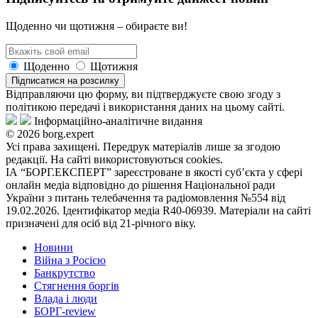
Щоденно чи щотижня – обираєте ви!
Щоденно
Щотижня
Підписатися на розсилку
Відправляючи цю форму, ви підтверджуєте свою згоду з
політикою передачі і використання даних на цьому сайті.
Інформаційно-аналітичне видання
© 2026 borg.expert
Усі права захищені. Передрук матеріалів лише за згодою
редакції. На сайті використовуються cookies.
ІА “БОРГ.ЕКСПЕРТ” зареєстроване в якості суб’єкта у сфері
онлайн медіа відповідно до рішення Національної ради
України з питань телебачення та радіомовлення №554 від
19.02.2026. Ідентифікатор медіа R40-06939. Матеріали на сайті
призначені для осіб від 21-річного віку.
Новини
Війна з Росією
Банкрутство
Стягнення боргiв
Влада i люди
БОРГ-review