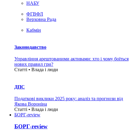
НАБУ
ФГВФЛ
Верховна Рада
Кабмін
Законодавство
Управління арештованими активами: хто і чому боїться
нових правил гри?
Статті • Влада i люди
ДПС
Податкові виклики 2025 року: аналіз та прогнози від
Якова Вороніна
Статті • Влада i люди
БОРГ-review
БОРГ-review