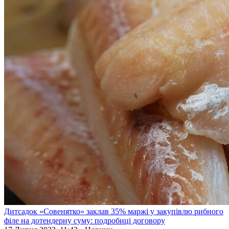
Дитсадок «Совенятко» заклав 35% маржі у закупівлю рибного
філе на дотендерну суму: подробиці договору