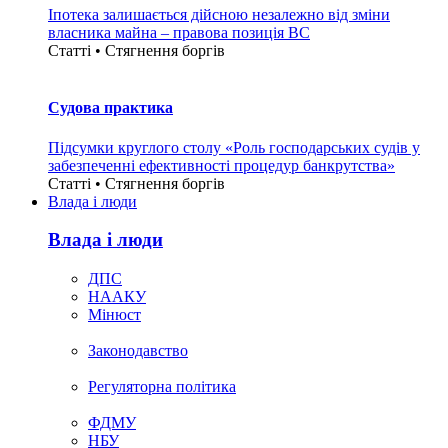
Іпотека залишається дійсною незалежно від зміни
власника майна – правова позиція ВС
Статті • Стягнення боргiв
Судова практика
Підсумки круглого столу «Роль господарських судів у
забезпеченні ефективності процедур банкрутства»
Статті • Стягнення боргiв
Влада i люди
Влада i люди
ДПС
НААКУ
Мінюст
Законодавство
Регуляторна політика
ФДМУ
НБУ