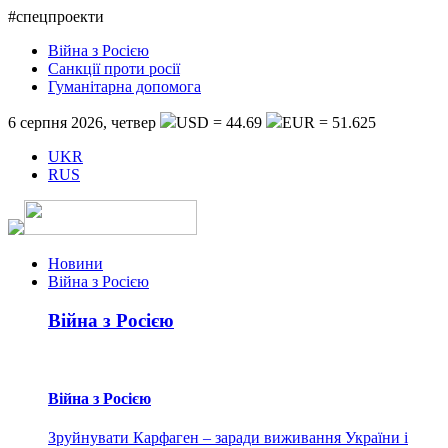
#спецпроекти
Війна з Росією
Санкції проти росії
Гуманітарна допомога
6 серпня 2026, четвер
USD = 44.69
EUR = 51.625
UKR
RUS
Новини
Війна з Росією
Війна з Росією
Війна з Росією
Зруйнувати Карфаген – заради виживання України і