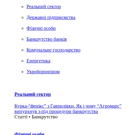
Реальний сектор
Державні підприємства
Фізичні особи
Банкрутство банків
Комунальне господарство
Енергетика
Укроборонпром
Реальний сектор
Курка-“фенікс” з Гаврилівки. Як і чому “Агромарс”
випурхнув з-під процедури банкрутства
Статті • Банкрутство
Фізичні особи