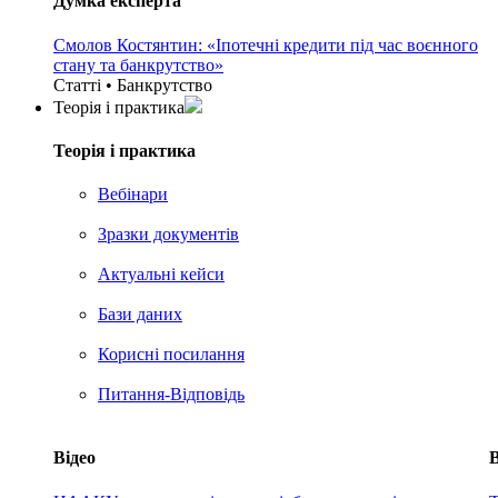
Думка експерта
Смолов Костянтин: «Іпотечні кредити під час воєнного
стану та банкрутство»
Статті • Банкрутство
Теорія i практика
Теорія i практика
Вебінари
Зразки документів
Актуальні кейси
Бази даних
Корисні посилання
Питання-Відповідь
Відео
В