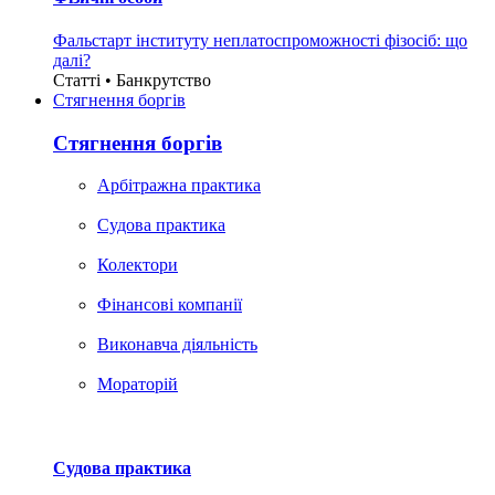
Фальстарт інституту неплатоспроможності фізосіб: що
далі?
Статті • Банкрутство
Стягнення боргiв
Стягнення боргiв
Арбітражна практика
Судова практика
Колектори
Фінансові компанії
Виконавча діяльність
Мораторій
Судова практика