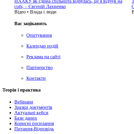
НААКУ як єдина спільнота відбулась, це я відчув на
Т
собі, – Євгеній Лахненко
С
Відео • Влада i люди
В
Вас зацікавить
Опитування
Календар подій
Реклама на сайтi
Партнерство
Контакти
Теорія i практика
Вебінари
Зразки документів
Актуальні кейси
Бази даних
Корисні посилання
Питання-Відповідь