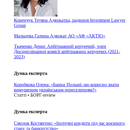
Коренчук Тетяна
Адвокатка, радниця Investment Lawyer
Group
Мальцева Галина
Адвокат АО «АФ «АКТІО»
Ткаченко Денис
Арбітражний керуючий, член
Дисциплінарної комісії арбітражних керуючих (2021-
2023)
Думка експерта
Коробкова Олена: «Банки Польщі: що корисно знати
вимушеним українським переселенцям?»
Статті • БОРГ-review
Думка експерта
Смолов Костянтин: «Іпотечні кредити під час воєнного
стану та банкрутство»