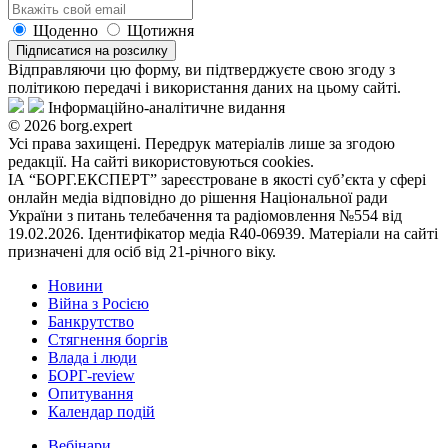
Щоденно
Щотижня
Підписатися на розсилку
Відправляючи цю форму, ви підтверджуєте свою згоду з
політикою передачі і використання даних на цьому сайті.
Інформаційно-аналітичне видання
© 2026 borg.expert
Усі права захищені. Передрук матеріалів лише за згодою
редакції. На сайті використовуються cookies.
ІА “БОРГ.ЕКСПЕРТ” зареєстроване в якості суб’єкта у сфері
онлайн медіа відповідно до рішення Національної ради
України з питань телебачення та радіомовлення №554 від
19.02.2026. Ідентифікатор медіа R40-06939. Матеріали на сайті
призначені для осіб від 21-річного віку.
Новини
Війна з Росією
Банкрутство
Стягнення боргiв
Влада i люди
БОРГ-review
Опитування
Календар подій
Вебінари