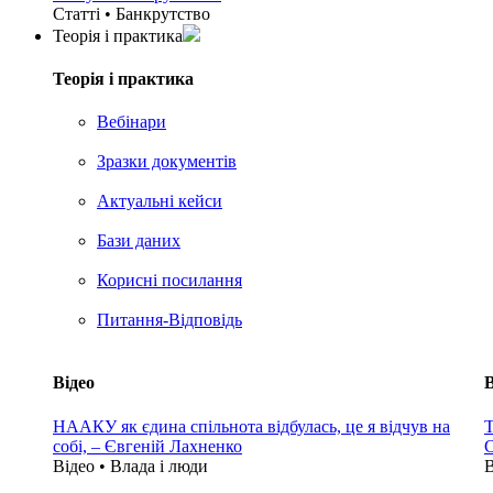
Статті • Банкрутство
Теорія i практика
Теорія i практика
Вебінари
Зразки документів
Актуальні кейси
Бази даних
Корисні посилання
Питання-Відповідь
Відео
В
НААКУ як єдина спільнота відбулась, це я відчув на
Т
собі, – Євгеній Лахненко
С
Відео • Влада i люди
В