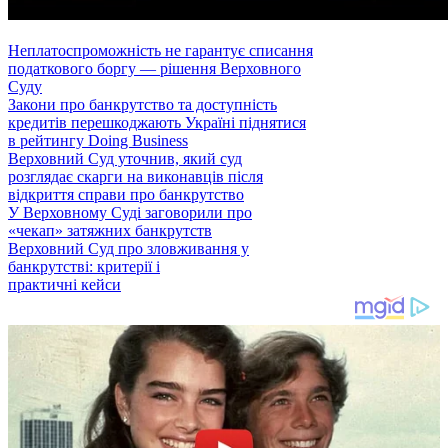
Неплатоспроможність не гарантує списання
податкового боргу — рішення Верховного
Суду
Закони про банкрутство та доступність
кредитів перешкоджають Україні піднятися
в рейтингу Doing Business
Верховний Суд уточнив, який суд
розглядає скарги на виконавців після
відкриття справи про банкрутство
У Верховному Суді заговорили про
«чекап» затяжних банкрутств
Верховний Суд про зловживання у
банкрутстві: критерії і
практичні кейси