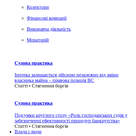
Колектори
Фінансові компанії
Виконавча діяльність
Мораторій
Судова практика
Іпотека залишається дійсною незалежно від зміни
власника майна – правова позиція ВС
Статті • Стягнення боргiв
Судова практика
Підсумки круглого столу «Роль господарських судів у
забезпеченні ефективності процедур банкрутства»
Статті • Стягнення боргiв
Влада i люди