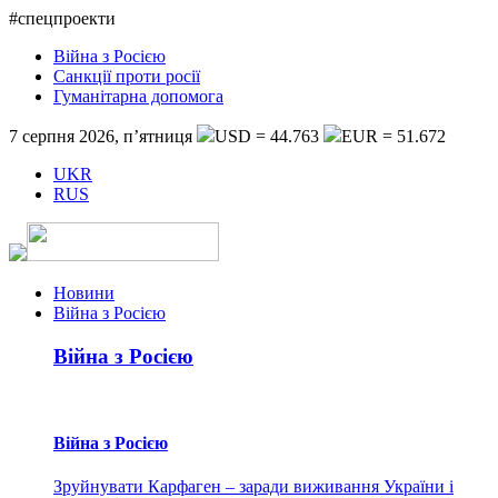
#спецпроекти
Війна з Росією
Санкції проти росії
Гуманітарна допомога
7 серпня 2026, п’ятниця
USD = 44.763
EUR = 51.672
UKR
RUS
Новини
Війна з Росією
Війна з Росією
Війна з Росією
Зруйнувати Карфаген – заради виживання України і