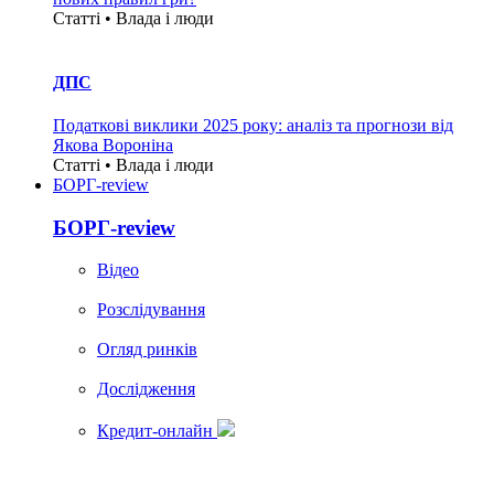
Статті • Влада i люди
ДПС
Податкові виклики 2025 року: аналіз та прогнози від
Якова Вороніна
Статті • Влада i люди
БОРГ-review
БОРГ-review
Вiдео
Розслідування
Огляд ринків
Дослідження
Кредит-онлайн