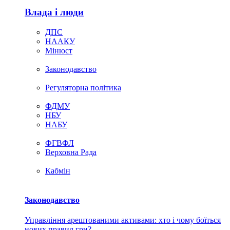
Влада i люди
ДПС
НААКУ
Мінюст
Законодавство
Регуляторна політика
ФДМУ
НБУ
НАБУ
ФГВФЛ
Верховна Рада
Кабмін
Законодавство
Управління арештованими активами: хто і чому боїться
нових правил гри?