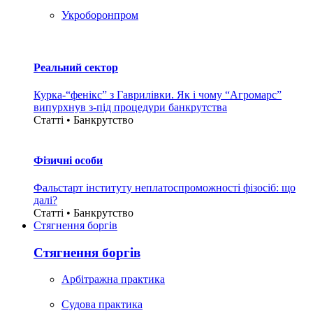
Укроборонпром
Реальний сектор
Курка-“фенікс” з Гаврилівки. Як і чому “Агромарс”
випурхнув з-під процедури банкрутства
Статті • Банкрутство
Фізичні особи
Фальстарт інституту неплатоспроможності фізосіб: що
далі?
Статті • Банкрутство
Стягнення боргiв
Стягнення боргiв
Арбітражна практика
Судова практика