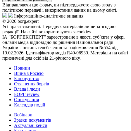
Відправляючи цю форму, ви підтверджуєте свою згоду з
політикою передачі і використання даних на цьому сайті.
Інформаційно-аналітичне видання
© 2026 borg.expert
Усі права захищені. Передрук матеріалів лише за згодою
редакції. На сайті використовуються cookies.
ІА “БОРГ.ЕКСПЕРТ” зареєстроване в якості суб’єкта у сфері
онлайн медіа відповідно до рішення Національної ради
України з питань телебачення та радіомовлення №554 від
19.02.2026. Ідентифікатор медіа R40-06939. Матеріали на сайті
призначені для осіб від 21-річного віку.
Новини
Війна з Росією
Банкрутство
Стягнення боргiв
Влада i люди
БОРГ-review
Опитування
Календар подій
Вебінари
Зразки документів
Актуальні кейси
Бази даних