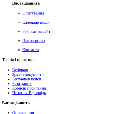
Вас зацікавить
Опитування
Календар подій
Реклама на сайтi
Партнерство
Контакти
Теорія i практика
Вебінари
Зразки документів
Актуальні кейси
Бази даних
Корисні посилання
Питання-Відповідь
Вас зацiкавить
Опитування