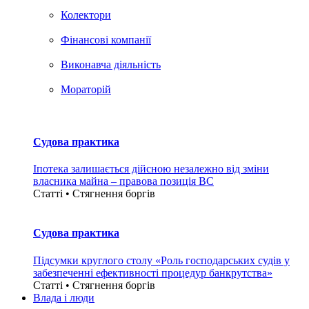
Колектори
Фінансові компанії
Виконавча діяльність
Мораторій
Судова практика
Іпотека залишається дійсною незалежно від зміни
власника майна – правова позиція ВС
Статті • Стягнення боргiв
Судова практика
Підсумки круглого столу «Роль господарських судів у
забезпеченні ефективності процедур банкрутства»
Статті • Стягнення боргiв
Влада i люди