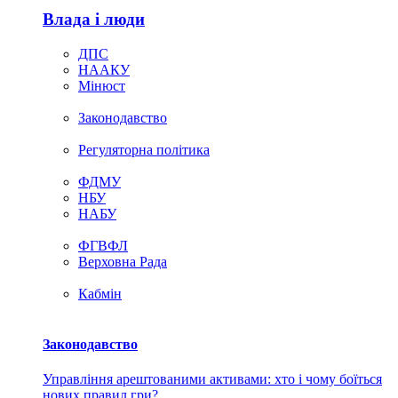
Влада i люди
ДПС
НААКУ
Мінюст
Законодавство
Регуляторна політика
ФДМУ
НБУ
НАБУ
ФГВФЛ
Верховна Рада
Кабмін
Законодавство
Управління арештованими активами: хто і чому боїться
нових правил гри?