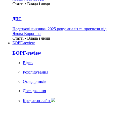
Статті • Влада i люди
ДПС
Податкові виклики 2025 року: аналіз та прогнози від
Якова Вороніна
Статті • Влада i люди
БОРГ-review
БОРГ-review
Вiдео
Розслідування
Огляд ринків
Дослідження
Кредит-онлайн