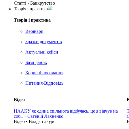
Статті • Банкрутство
Теорія i практика
Теорія i практика
Вебінари
Зразки документів
Актуальні кейси
Бази даних
Корисні посилання
Питання-Відповідь
Відео
В
НААКУ як єдина спільнота відбулась, це я відчув на
Т
собі, – Євгеній Лахненко
С
Відео • Влада i люди
В