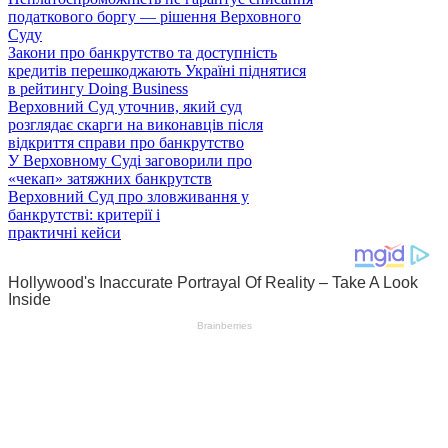
податкового боргу — рішення Верховного
Суду
Закони про банкрутство та доступність
кредитів перешкоджають Україні піднятися
в рейтингу Doing Business
Верховний Суд уточнив, який суд
розглядає скарги на виконавців після
відкриття справи про банкрутство
У Верховному Суді заговорили про
«чекап» затяжних банкрутств
Верховний Суд про зловживання у
банкрутстві: критерії і
практичні кейси