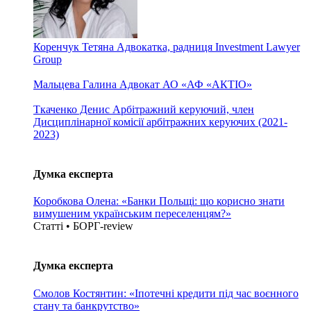
Коренчук Тетяна
Адвокатка, радниця Investment Lawyer
Group
Мальцева Галина
Адвокат АО «АФ «АКТІО»
Ткаченко Денис
Арбітражний керуючий, член
Дисциплінарної комісії арбітражних керуючих (2021-
2023)
Думка експерта
Коробкова Олена: «Банки Польщі: що корисно знати
вимушеним українським переселенцям?»
Статті • БОРГ-review
Думка експерта
Смолов Костянтин: «Іпотечні кредити під час воєнного
стану та банкрутство»