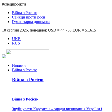
#спецпроекти
Війна з Росією
Санкції проти росії
Гуманітарна допомога
10 серпня 2026, понеділок
USD = 44.758
EUR = 51.615
UKR
RUS
Новини
Війна з Росією
Війна з Росією
Війна з Росією
Зруйнувати Карфаген – заради виживання України і