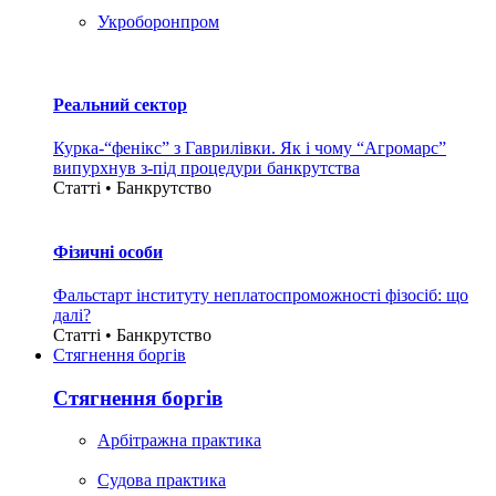
Укроборонпром
Реальний сектор
Курка-“фенікс” з Гаврилівки. Як і чому “Агромарс”
випурхнув з-під процедури банкрутства
Статті • Банкрутство
Фізичні особи
Фальстарт інституту неплатоспроможності фізосіб: що
далі?
Статті • Банкрутство
Стягнення боргiв
Стягнення боргiв
Арбітражна практика
Судова практика