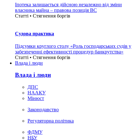
Іпотека залишається дійсною незалежно від зміни
власника майна – правова позиція ВС
Статті • Стягнення боргiв
Судова практика
Підсумки круглого столу «Роль господарських судів у
забезпеченні ефективності процедур банкрутства»
Статті • Стягнення боргiв
Влада i люди
Влада i люди
ДПС
НААКУ
Мінюст
Законодавство
Регуляторна політика
ФДМУ
НБУ