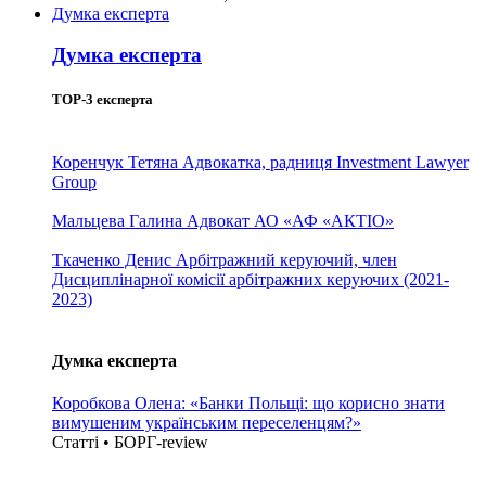
Думка експерта
Думка експерта
TOP-3 експерта
Коренчук Тетяна
Адвокатка, радниця Investment Lawyer
Group
Мальцева Галина
Адвокат АО «АФ «АКТІО»
Ткаченко Денис
Арбітражний керуючий, член
Дисциплінарної комісії арбітражних керуючих (2021-
2023)
Думка експерта
Коробкова Олена: «Банки Польщі: що корисно знати
вимушеним українським переселенцям?»
Статті • БОРГ-review