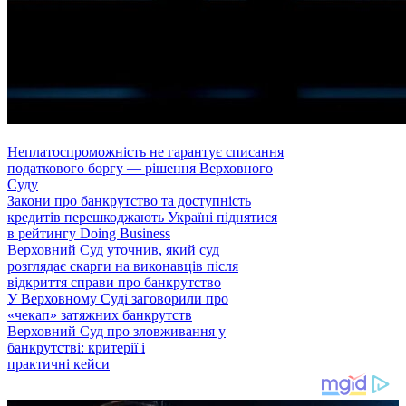
Неплатоспроможність не гарантує списання
податкового боргу — рішення Верховного
Суду
Закони про банкрутство та доступність
кредитів перешкоджають Україні піднятися
в рейтингу Doing Business
Верховний Суд уточнив, який суд
розглядає скарги на виконавців після
відкриття справи про банкрутство
У Верховному Суді заговорили про
«чекап» затяжних банкрутств
Верховний Суд про зловживання у
банкрутстві: критерії і
практичні кейси