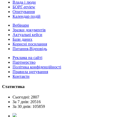
Влада i люди
БОРГ-review
Опитування
Календар подій
Вебінари
Зразки документів
Актуальні кейси
Бази даних
Корисні посилання
Питання-Відповідь
Реклама на сайтi
Партнерство
Політика конфіденційності
Правила цитування
Контакти
Статистика
Сьогодні: 2807
За 7 днів: 20516
За 30 днів: 105859