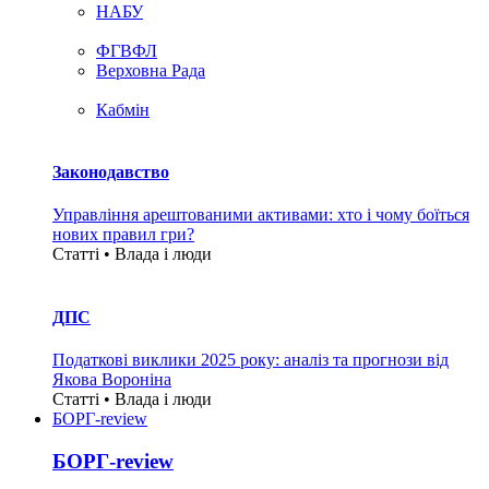
НАБУ
ФГВФЛ
Верховна Рада
Кабмін
Законодавство
Управління арештованими активами: хто і чому боїться
нових правил гри?
Статті • Влада i люди
ДПС
Податкові виклики 2025 року: аналіз та прогнози від
Якова Вороніна
Статті • Влада i люди
БОРГ-review
БОРГ-review