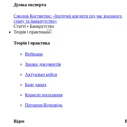
Думка експерта
Смолов Костянтин: «Іпотечні кредити під час воєнного
стану та банкрутство»
Статті • Банкрутство
Теорія i практика
Теорія i практика
Вебінари
Зразки документів
Актуальні кейси
Бази даних
Корисні посилання
Питання-Відповідь
Відео
В