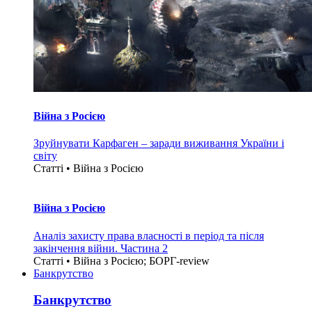
Війна з Росією
Зруйнувати Карфаген – заради виживання України і
світу
Статті • Війна з Росією
Війна з Росією
Аналіз захисту права власності в період та після
закінчення війни. Частина 2
Статті • Війна з Росією; БОРГ-review
Банкрутство
Банкрутство