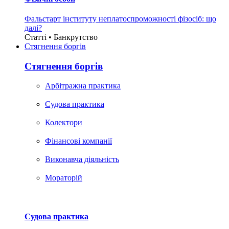
Фальстарт інституту неплатоспроможності фізосіб: що
далі?
Статті • Банкрутство
Стягнення боргiв
Стягнення боргiв
Арбітражна практика
Судова практика
Колектори
Фінансові компанії
Виконавча діяльність
Мораторій
Судова практика