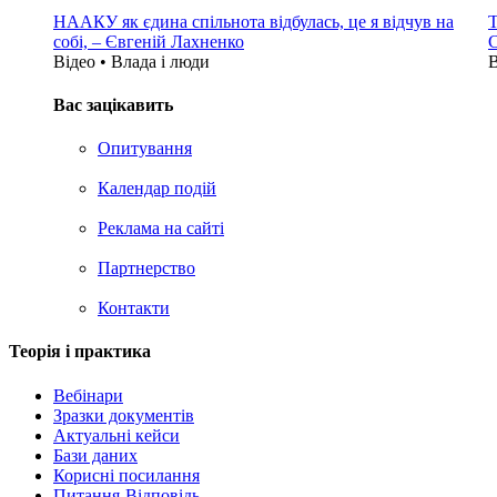
НААКУ як єдина спільнота відбулась, це я відчув на
Т
собі, – Євгеній Лахненко
С
Відео • Влада i люди
В
Вас зацікавить
Опитування
Календар подій
Реклама на сайтi
Партнерство
Контакти
Теорія i практика
Вебінари
Зразки документів
Актуальні кейси
Бази даних
Корисні посилання
Питання-Відповідь