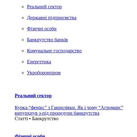
Реальний сектор
Державні підприємства
Фізичні особи
Банкрутство банків
Комунальне господарство
Енергетика
Укроборонпром
Реальний сектор
Курка-“фенікс” з Гаврилівки. Як і чому “Агромарс”
випурхнув з-під процедури банкрутства
Статті • Банкрутство
Фізичні особи