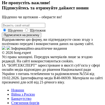
Не пропустіть важливе!
Підписуйтесь та отримуйте дайжест новин
Щоденно чи щотижня – обираєте ви!
Щоденно
Щотижня
Підписатися на розсилку
Відправляючи цю форму, ви підтверджуєте свою згоду з
політикою передачі і використання даних на цьому сайті.
Інформаційно-аналітичне видання
© 2026 borg.expert
Усі права захищені. Передрук матеріалів лише за згодою
редакції. На сайті використовуються cookies.
ІА “БОРГ.ЕКСПЕРТ” зареєстроване в якості суб’єкта у сфері
онлайн медіа відповідно до рішення Національної ради
України з питань телебачення та радіомовлення №554 від
19.02.2026. Ідентифікатор медіа R40-06939. Матеріали на сайті
призначені для осіб від 21-річного віку.
Новини
Війна з Росією
Банкрутство
Стягнення боргiв