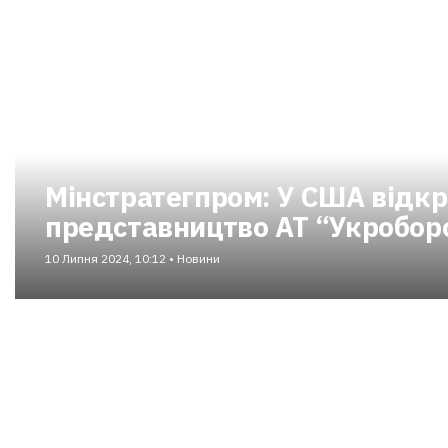
Мінстратегпром: У США відк
представництво АТ “Укробо
10 Липня 2024, 10:12 • Новини