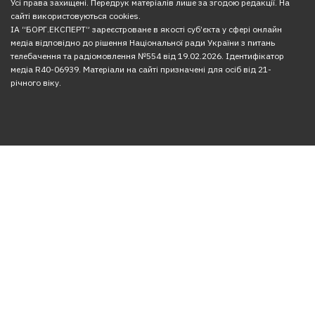
Усі права захищені. Передрук матеріалів лише за згодою редакції. На
сайті використовуються cookies.
ІА “БОРГ.ЕКСПЕРТ” зареєстроване в якості суб’єкта у сфері онлайн
медіа відповідно до рішення Національної ради України з питань
телебачення та радіомовлення №554 від 19.02.2026. Ідентифікатор
медіа R40-06939. Матеріали на сайті призначені для осіб від 21-
річного віку.