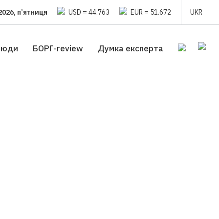
2026, п’ятниця
USD = 44.763
EUR = 51.672
UKR
люди
БОРГ-review
Думка експерта