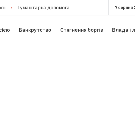
сії
Гуманітарна допомога
7 серпня 
сією
Банкрутство
Стягнення боргiв
Влада i 