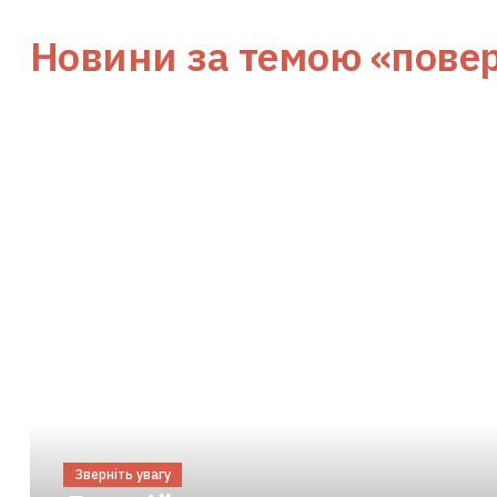
Новини за темою
«пове
Зверніть увагу