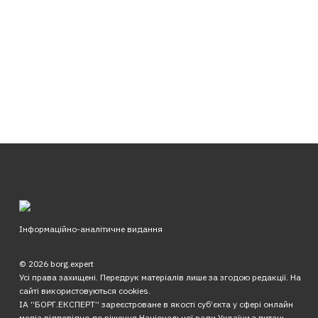
Інформаційно-аналітичне видання
© 2026 borg.expert
Усі права захищені. Передрук матеріалів лише за згодою редакції. На
сайті використовуються cookies.
ІА “БОРГ.ЕКСПЕРТ” зареєстроване в якості суб’єкта у сфері онлайн
медіа відповідно до рішення Національної ради України з питань