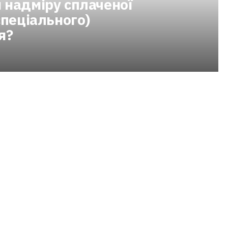
 надміру сплаченої
спеціального)
я?