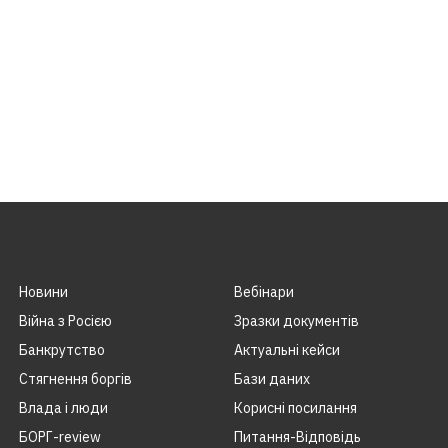
Новини
Вебінари
Війна з Росією
Зразки документів
Банкрутство
Актуальні кейси
Стягнення боргiв
Бази даних
Влада i люди
Корисні посилання
БОРГ-review
Питання-Відповідь