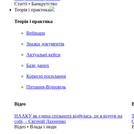
Статті • Банкрутство
Теорія i практика
Теорія i практика
Вебінари
Зразки документів
Актуальні кейси
Бази даних
Корисні посилання
Питання-Відповідь
Відео
В
НААКУ як єдина спільнота відбулась, це я відчув на
Т
собі, – Євгеній Лахненко
С
Відео • Влада i люди
В