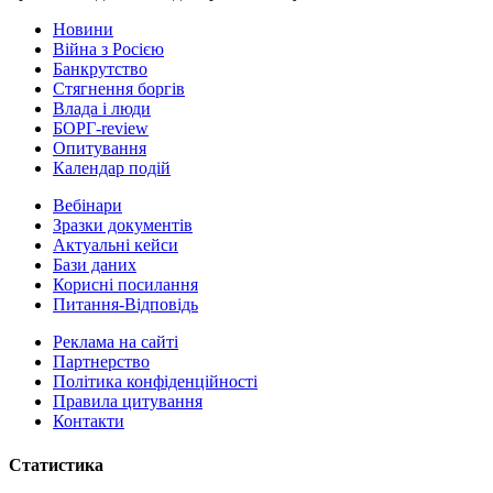
Новини
Війна з Росією
Банкрутство
Стягнення боргiв
Влада i люди
БОРГ-review
Опитування
Календар подій
Вебінари
Зразки документів
Актуальні кейси
Бази даних
Корисні посилання
Питання-Відповідь
Реклама на сайтi
Партнерство
Політика конфіденційності
Правила цитування
Контакти
Статистика