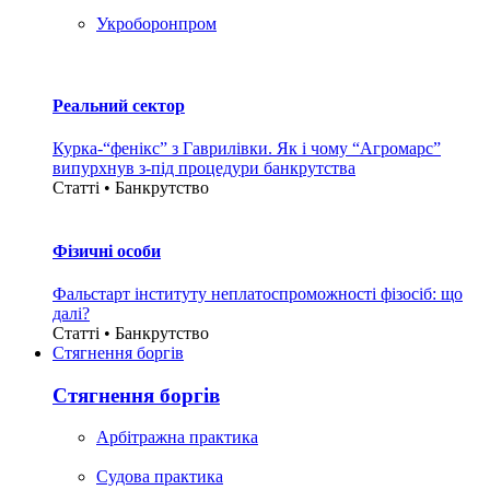
Укроборонпром
Реальний сектор
Курка-“фенікс” з Гаврилівки. Як і чому “Агромарс”
випурхнув з-під процедури банкрутства
Статті • Банкрутство
Фізичні особи
Фальстарт інституту неплатоспроможності фізосіб: що
далі?
Статті • Банкрутство
Стягнення боргiв
Стягнення боргiв
Арбітражна практика
Судова практика