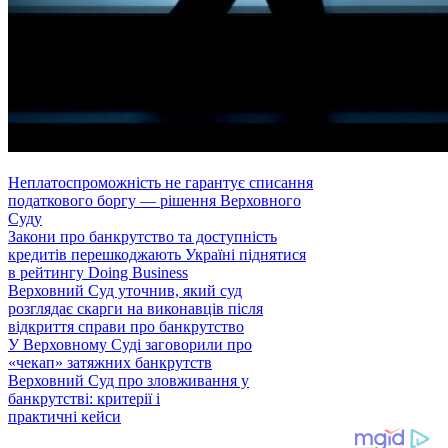
Неплатоспроможність не гарантує списання
податкового боргу — рішення Верховного
Суду
Закони про банкрутство та доступність
кредитів перешкоджають Україні піднятися
в рейтингу Doing Business
Верховний Суд уточнив, який суд
розглядає скарги на виконавців після
відкриття справи про банкрутство
У Верховному Суді заговорили про
«чекап» затяжних банкрутств
Верховний Суд про зловживання у
банкрутстві: критерії і
практичні кейси