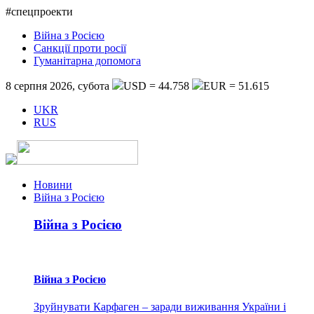
#спецпроекти
Війна з Росією
Санкції проти росії
Гуманітарна допомога
8 серпня 2026, субота
USD = 44.758
EUR = 51.615
UKR
RUS
Новини
Війна з Росією
Війна з Росією
Війна з Росією
Зруйнувати Карфаген – заради виживання України і