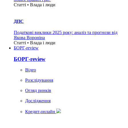
Статті • Влада i люди
ДПС
Податкові виклики 2025 року: аналіз та прогнози від
Якова Вороніна
Статті • Влада i люди
БОРГ-review
БОРГ-review
Вiдео
Розслідування
Огляд ринків
Дослідження
Кредит-онлайн