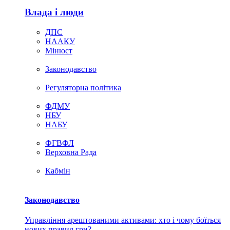
Влада i люди
ДПС
НААКУ
Мінюст
Законодавство
Регуляторна політика
ФДМУ
НБУ
НАБУ
ФГВФЛ
Верховна Рада
Кабмін
Законодавство
Управління арештованими активами: хто і чому боїться
нових правил гри?