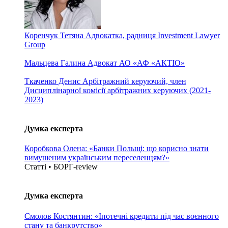
Коренчук Тетяна
Адвокатка, радниця Investment Lawyer
Group
Мальцева Галина
Адвокат АО «АФ «АКТІО»
Ткаченко Денис
Арбітражний керуючий, член
Дисциплінарної комісії арбітражних керуючих (2021-
2023)
Думка експерта
Коробкова Олена: «Банки Польщі: що корисно знати
вимушеним українським переселенцям?»
Статті • БОРГ-review
Думка експерта
Смолов Костянтин: «Іпотечні кредити під час воєнного
стану та банкрутство»