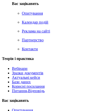
Вас зацікавить
Опитування
Календар подій
Реклама на сайтi
Партнерство
Контакти
Теорія i практика
Вебінари
Зразки документів
Актуальні кейси
Бази даних
Корисні посилання
Питання-Відповідь
Вас зацiкавить
Опитування