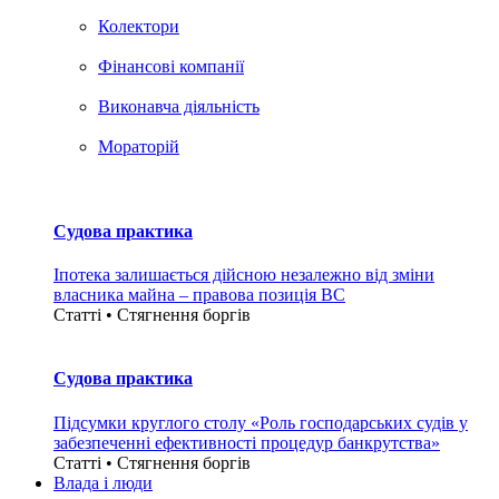
Колектори
Фінансові компанії
Виконавча діяльність
Мораторій
Судова практика
Іпотека залишається дійсною незалежно від зміни
власника майна – правова позиція ВС
Статті • Стягнення боргiв
Судова практика
Підсумки круглого столу «Роль господарських судів у
забезпеченні ефективності процедур банкрутства»
Статті • Стягнення боргiв
Влада i люди